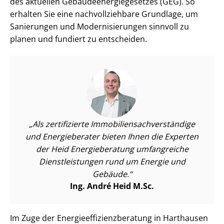
des aktuellen Ge­bäu­de­en­er­gie­ge­set­zes (GEG). So
erhalten Sie eine nach­voll­zieh­ba­re Grundlage, um
Sanierungen und Mo­der­ni­sie­run­gen sinnvoll zu
planen und fundiert zu entscheiden.
Als zertifizierte Im­mo­bi­li­en­sach­ver­stän­di­ge
und Energieberater bieten Ihnen die Experten
der Heid Energieberatung umfangreiche
Dienst­leis­tun­gen rund um Energie und
Gebäude.
Ing. André Heid M.Sc.
Im Zuge der En­er­gie­ef­fi­zi­enz­be­ra­tung in Harthausen