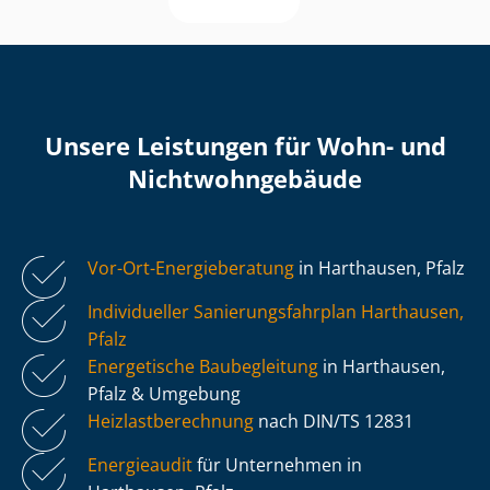
Unsere Leistungen für Wohn- und
Nicht­wohn­ge­bäu­de
Vor-Ort-Energieberatung
in Harthausen, Pfalz
Individueller Sa­nie­rungs­fahr­plan Harthausen,
Pfalz
Energetische Baubegleitung
in Harthausen,
Pfalz & Umgebung
Heiz­last­be­rech­nung
nach DIN/TS 12831
Energieaudit
für Unternehmen in