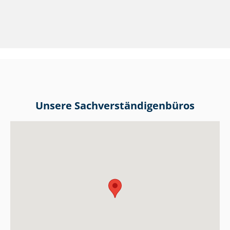
Unsere Sach­ver­stän­di­gen­bü­ros