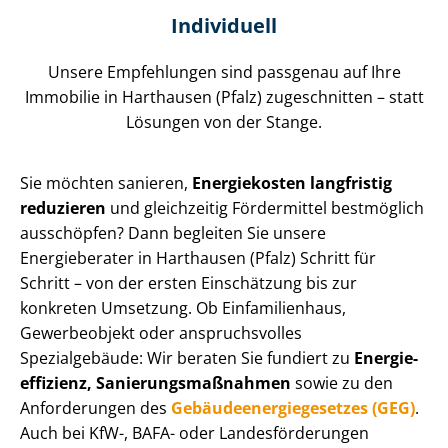
Individuell
Unsere Empfehlungen sind passgenau auf Ihre
Immobilie in Harthausen (Pfalz) zugeschnitten – statt
Lösungen von der Stange.
Sie möchten sanieren,
Energiekosten langfristig
reduzieren
und gleichzeitig Fördermittel bestmöglich
ausschöpfen? Dann begleiten Sie unsere
Energieberater in Harthausen (Pfalz) Schritt für
Schritt – von der ersten Einschätzung bis zur
konkreten Umsetzung. Ob Einfamilienhaus,
Gewerbeobjekt oder anspruchsvolles
Spezialgebäude: Wir beraten Sie fundiert zu
En­er­gie­
ef­fi­zi­enz, Sa­nie­rungs­maß­nah­men
sowie zu den
Anforderungen des
Ge­bäu­de­en­er­gie­ge­set­zes (GEG)
.
Auch bei KfW-, BAFA- oder Lan­des­för­de­run­gen