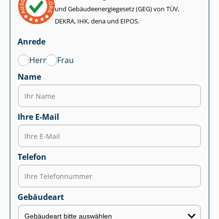
und Ge­bäu­de­en­er­gie­ge­setz (GEG) von TÜV,
DEKRA, IHK, dena und EIPOS.
Anrede
Herr
Frau
Name
Ihre E-Mail
Telefon
Gebäudeart