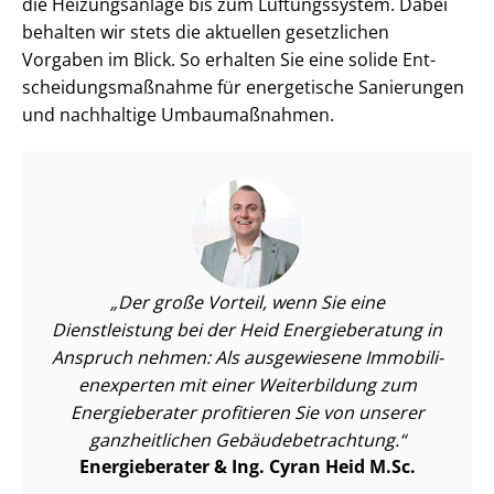
die Heizungsanlage bis zum Lüftungssystem. Dabei
behalten wir stets die aktuellen gesetzlichen
Vorgaben im Blick. So erhalten Sie eine solide Ent­
schei­dungs­maß­nah­me für energetische Sanierungen
und nachhaltige Umbaumaßnahmen.
Der große Vorteil, wenn Sie eine
Dienstleistung bei der Heid Energieberatung in
Anspruch nehmen: Als ausgewiesene Im­mo­bi­li­
en­ex­per­ten mit einer Weiterbildung zum
Energieberater profitieren Sie von unserer
ganzheitlichen Ge­bäu­de­be­trach­tung.
Energieberater & Ing. Cyran Heid M.Sc.