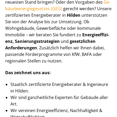
neuesten Stand bringen? Oder den Vorgaben des
Ge­
bäu­de­en­er­gie­ge­set­zes (GEG)
gerecht werden? Unsere
zertifizierten Energieberater in
Hilden
unterstützen
Sie von der Analyse bis zur Umsetzung. Ob
Wohngebäude, Gewerbefläche oder kommunale
Immobilie – wir beraten Sie fundiert zu
En­er­gie­ef­fi­zi­
enz, Sa­nie­rungs­stra­te­gien
und
gesetzlichen
Anforderungen
. Zusätzlich helfen wir Ihnen dabei,
passende Förderprogramme von KfW, BAFA oder
regionalen Stellen zu nutzen.
Das zeichnet uns aus:
Staatlich zertifizierte Energieberater & Ingenieure
in Hilden.
Wir sind ganzheitliche Experten für Gebäude aller
Art.
Wir vereinen En­er­gie­ef­fi­zi­enz, Nachhaltigkeit &
Wirt­schaft­lich­keit.