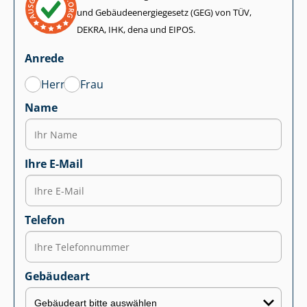
und Ge­bäu­de­en­er­gie­ge­setz (GEG) von TÜV,
DEKRA, IHK, dena und EIPOS.
Anrede
Herr
Frau
Name
Ihre E-Mail
Telefon
Gebäudeart