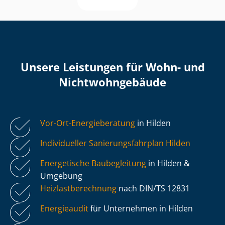
Unsere Leistungen für Wohn- und
Nicht­wohn­ge­bäu­de
Vor-Ort-Energieberatung
in Hilden
Individueller Sa­nie­rungs­fahr­plan Hilden
Energetische Baubegleitung
in Hilden &
Umgebung
Heiz­last­be­rech­nung
nach DIN/TS 12831
Energieaudit
für Unternehmen in Hilden