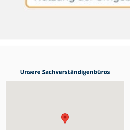
Unsere Sach­ver­stän­di­gen­bü­ros