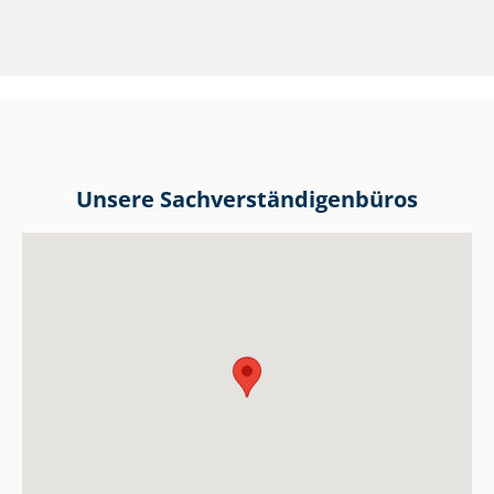
Unsere Sach­ver­stän­di­gen­bü­ros