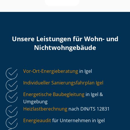
Unsere Leistungen für Wohn- und
Nicht­wohn­ge­bäu­de
Vor-Ort-Energieberatung
in Igel
Individueller Sa­nie­rungs­fahr­plan Igel
Energetische Baubegleitung
in Igel &
Umgebung
Heiz­last­be­rech­nung
nach DIN/TS 12831
Energieaudit
für Unternehmen in Igel