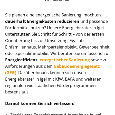
Sie planen eine energetische Sanierung, möchten
dauerhaft Energiekosten reduzieren
und passende
Fördermittel nutzen? Unsere Energieberater in Igel
unterstützen Sie Schritt für Schritt – von der ersten
Orientierung bis zur Umsetzung. Egal ob
Einfamilienhaus, Mehr­par­tei­en­ob­jekt, Gewerbeeinheit
oder Spe­zi­al­im­mo­bi­lie: Wir beraten Sie umfassend zu
En­er­gie­ef­fi­zi­enz,
energetischer Sanierung
sowie zu
Anforderungen aus dem
Ge­bäu­de­en­er­gie­ge­setz
(GEG)
. Darüber hinaus kennen sich unsere
Energieberater in Igel mit KfW, BAFA und weiteren
regionalen wie staatlichen För­der­pro­gram­men
bestens aus.
Darauf können Sie sich verlassen:
Zertifizierte Energieberater & Ingenieure in Igel