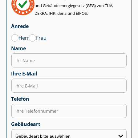
und Ge­bäu­de­en­er­gie­ge­setz (GEG) von TÜV,
DEKRA, IHK, dena und EIPOS.
Anrede
Herr
Frau
Name
Ihre E-Mail
Telefon
Gebäudeart