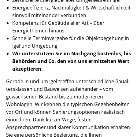
En­er­gie­ef­fi­zi­enz, Nachhaltigkeit & Wirt­schaft­lich­keit
sinnvoll miteinander verbunden
Kompetenz für Gebäude aller Art – über
Energiethemen hinaus
Schnelle Terminvergabe für die Objektbegehung in
Igel und Umgebung
Wir unterstützen Sie im Nachgang
kostenlos, bis
Behörden
und Co. den von uns ermittelten
Wert
akzeptieren
.
Gerade in und um Igel treffen un­ter­schied­li­che Bau­al­
ters­klas­sen und Bauweisen aufeinander – vom
gewachsenen Bestand bis zu moderneren
Wohnlagen. Wir kennen die typischen Gegebenheiten
vor Ort und können Sa­nie­rungs­op­tio­nen realistisch
einordnen. Dank kurzer Wege, fester
Ansprechpartner und klarer Kommunikation erhalten
Sie eine persönliche Begleitung, die Ihnen