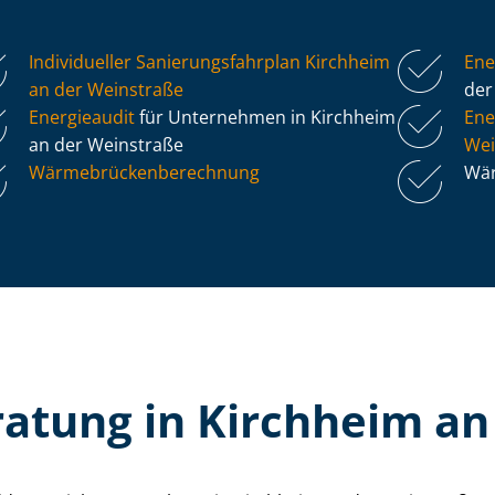
Individueller Sa­nie­rungs­fahr­plan Kirchheim
Ene
an der Weinstraße
der
Energieaudit
für Unternehmen in Kirchheim
Ene
an der Weinstraße
Wei
Wär­me­brü­cken­be­rech­nung
Wär
ratung in Kirchheim an