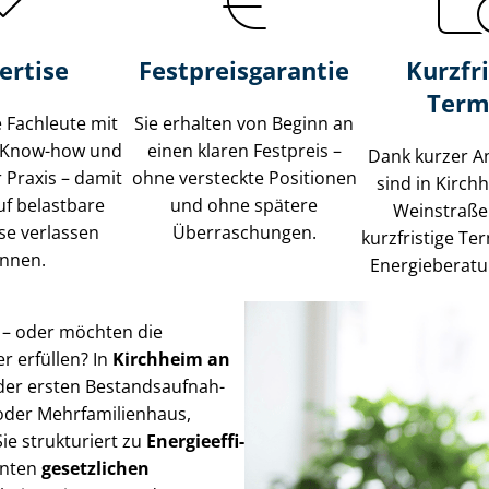
ertise
Fest­preis­ga­ran­tie
Kurzfri
Term
te Fachleute mit
Sie erhalten von Beginn an
 Know-how und
einen klaren Festpreis –
Dank kurzer A
r Praxis – damit
ohne versteckte Positionen
sind in Kirch
auf belastbare
und ohne spätere
Weinstraße
se verlassen
Überraschungen.
kurzfristige Ter
nnen.
Energieberatu
n – oder möchten die
r erfüllen? In
Kirchheim an
der ersten Be­stands­auf­nah­
r Mehr­fa­mi­li­en­haus,
e strukturiert zu
En­er­gie­ef­fi­
anten
gesetzlichen