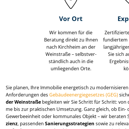
Vor Ort
Exp
Wir kommen für die
Zertifizier
Beratung direkt zu Ihnen
fundiertem
nach Kirchheim an der
langjährige
Weinstraße – selbst­ver­
Sie sich 
ständ­lich auch in die
Ergebnis
umliegenden Orte.
kö
Sie planen, Ihre Immobilie energetisch zu modernisiere
Anforderungen des
Ge­bäu­de­en­er­gie­ge­set­zes (GEG)
siche
der Weinstraße
begleiten wir Sie Schritt für Schritt: von 
me bis zur praktischen Umsetzung. Ganz gleich, ob Ein- ode
Gewerbeeinheit oder kommunales Objekt – wir beraten Si
zi­enz
, passenden
Sa­nie­rungs­stra­te­gien
sowie zu relev