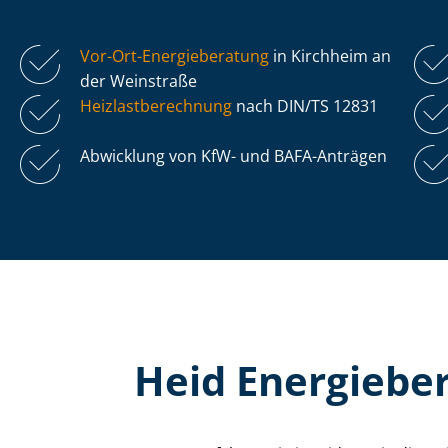
Vor-Ort-Energieberatung
in Kirchheim an
der Weinstraße
Heiz­last­be­rech­nung
nach DIN/TS 12831
Abwicklung von KfW- und BAFA-Anträgen
Heid Energiebe