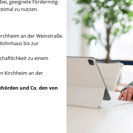
bei, geeignete För­der­mög­
 optimal zu nutzen.
 Kirchheim an der Weinstraße.
Wohnhaus bis zur
schaft­lich­keit zu einem
in Kirchheim an der
Behörden
und Co. den von