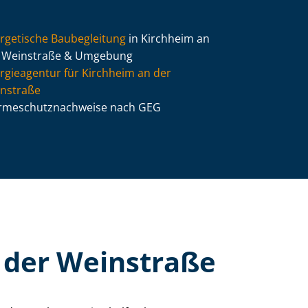
rgetische Baubegleitung
in Kirchheim an
 Weinstraße & Umgebung
rgieagentur für Kirchheim an der
nstraße
­me­schutz­nach­wei­se nach GEG
 der Weinstraße