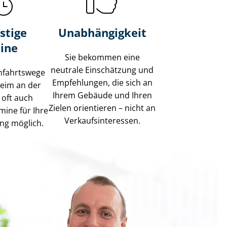
stige
Unabhängigkeit
ine
Sie bekommen eine
neutrale Einschätzung und
nfahrtswege
Empfehlungen, die sich an
heim an der
Ihrem Gebäude und Ihren
 oft auch
Zielen orientieren – nicht an
mine für Ihre
Ver­kaufs­in­ter­es­sen.
ng möglich.