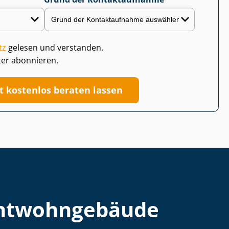
tz
gelesen und verstanden.
ter abonnieren.
zt kostenlos beraten lassen
t­wohn­ge­bäu­de