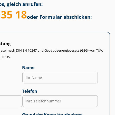
s, gleich anrufen:
535 18
oder Formular abschicken:
atung
rater nach DIN EN 16247 und Ge­bäu­de­en­er­gie­ge­setz (GEG) von TÜV,
 EIPOS.
Name
Telefon
Grund der Kontaktaufnahme