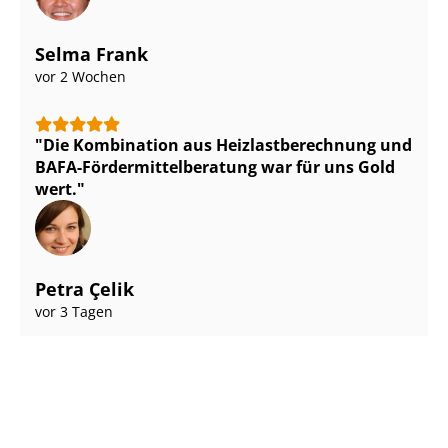
Selma Frank
vor 2 Wochen
Die Kombination aus Heiz­last­be­rech­nung und
BAFA-För­der­mit­tel­be­ra­tung war für uns Gold
wert.
Petra Çelik
vor 3 Tagen