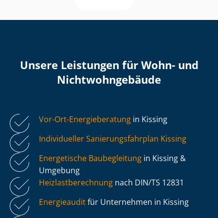
Unsere Leistungen für Wohn- und
Nicht­wohn­ge­bäu­de
Vor-Ort-Energieberatung
in Kissing
Individueller Sa­nie­rungs­fahr­plan Kissing
Energetische Baubegleitung
in Kissing &
Umgebung
Heiz­last­be­rech­nung
nach DIN/TS 12831
Energieaudit
für Unternehmen in Kissing