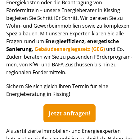
Energiekosten oder die Beantragung von
Fördermitteln – unsere Energieberater in Kissing
begleiten Sie Schritt für Schritt. Wir beraten Sie zu
Wohn- und Ge­wer­be­im­mo­bi­li­en sowie zu komplexen
Spezialbauen. Mit unseren Experten klären Sie alle
Fragen rund um
En­er­gie­ef­fi­zi­enz, energetische
Sanierung,
Ge­bäu­de­en­er­gie­ge­setz (GEG)
und Co.
Zudem beraten wir Sie zu passenden För­der­pro­gram­
men, von KfW- und BAFA-Zuschüssen bis hin zu
regionalen Fördermitteln.
Sichern Sie sich gleich Ihren Termin für eine
Energieberatung in Kissing!
Jetzt anfragen!
Als zertifizierte Immobilien- und Energieexperten
betrachten wir Ihre Immobilie ganzheitlich: Neben der