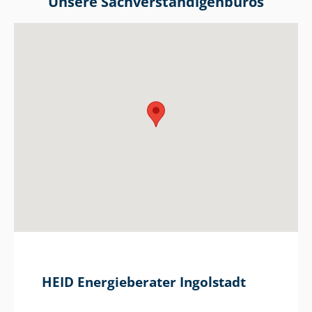
Unsere Sach­ver­stän­di­gen­bü­ros
HEID Energieberater Ingolstadt