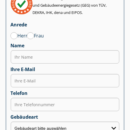
und Ge­bäu­de­en­er­gie­ge­setz (GEG) von TÜV,
DEKRA, IHK, dena und EIPOS.
Anrede
Herr
Frau
Name
Ihre E-Mail
Telefon
Gebäudeart