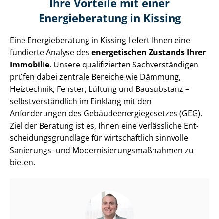
Ihre Vorteile mit einer
Energieberatung in Kissing
Eine Energieberatung in Kissing liefert Ihnen eine
fundierte Analyse des
energetischen Zustands Ihrer
Immobilie
. Unsere qualifizierten Sach­ver­stän­di­gen
prüfen dabei zentrale Bereiche wie Dämmung,
Heiztechnik, Fenster, Lüftung und Bausubstanz –
selbst­ver­ständ­lich im Einklang mit den
Anforderungen des Ge­bäu­de­en­er­gie­ge­set­zes (GEG).
Ziel der Beratung ist es, Ihnen eine verlässliche Ent­
schei­dungs­grund­la­ge für wirtschaftlich sinnvolle
Sanierungs- und Mo­der­ni­sie­rungs­maß­nah­men zu
bieten.