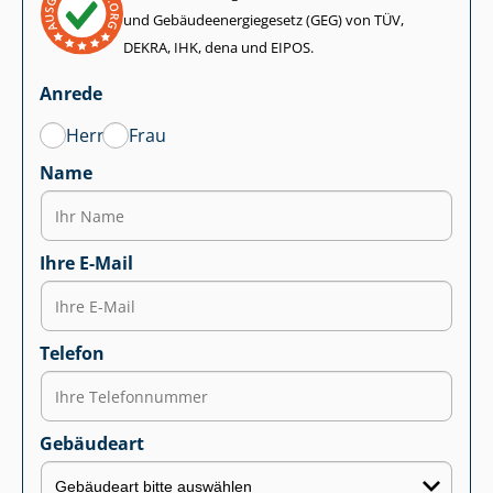
und Ge­bäu­de­en­er­gie­ge­setz (GEG) von TÜV,
DEKRA, IHK, dena und EIPOS.
Anrede
Herr
Frau
Name
Ihre E-Mail
Telefon
Gebäudeart