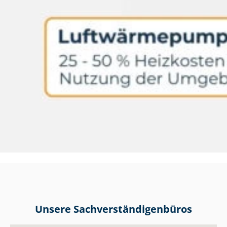
Unsere Sach­ver­stän­di­gen­bü­ros