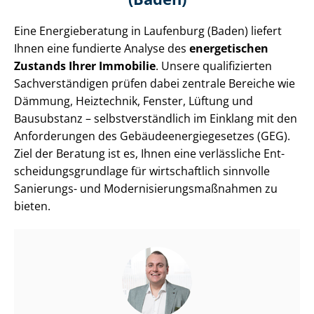
Eine Energieberatung in Laufenburg (Baden) liefert
Ihnen eine fundierte Analyse des
energetischen
Zustands Ihrer Immobilie
. Unsere qualifizierten
Sach­ver­stän­di­gen prüfen dabei zentrale Bereiche wie
Dämmung, Heiztechnik, Fenster, Lüftung und
Bausubstanz – selbst­ver­ständ­lich im Einklang mit den
Anforderungen des Ge­bäu­de­en­er­gie­ge­set­zes (GEG).
Ziel der Beratung ist es, Ihnen eine verlässliche Ent­
schei­dungs­grund­la­ge für wirtschaftlich sinnvolle
Sanierungs- und Mo­der­ni­sie­rungs­maß­nah­men zu
bieten.