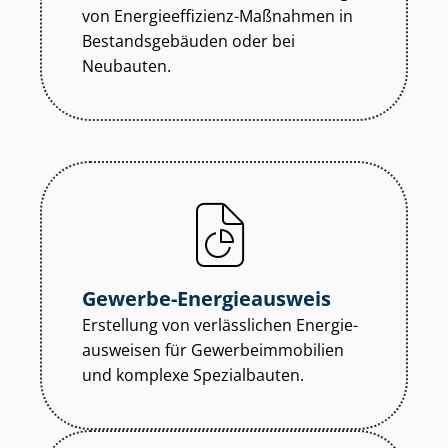
von En­er­gie­ef­fi­zi­enz-Maßnahmen in
Be­stands­ge­bäu­den oder bei
Neubauten.
Gewerbe-Energieausweis
Erstellung von verlässlichen En­er­gie­
aus­wei­sen für Ge­wer­be­im­mo­bi­li­en
und komplexe Spezialbauten.