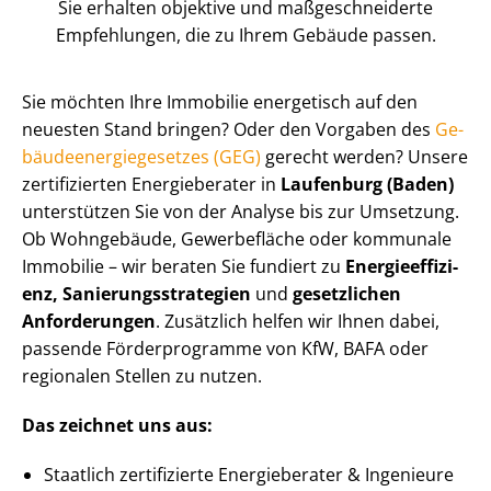
Sie erhalten objektive und maß­ge­schnei­der­te
Empfehlungen, die zu Ihrem Gebäude passen.
Sie möchten Ihre Immobilie energetisch auf den
neuesten Stand bringen? Oder den Vorgaben des
Ge­
bäu­de­en­er­gie­ge­set­zes (GEG)
gerecht werden? Unsere
zertifizierten Energieberater in
Laufenburg (Baden)
unterstützen Sie von der Analyse bis zur Umsetzung.
Ob Wohngebäude, Gewerbefläche oder kommunale
Immobilie – wir beraten Sie fundiert zu
En­er­gie­ef­fi­zi­
enz, Sa­nie­rungs­stra­te­gien
und
gesetzlichen
Anforderungen
. Zusätzlich helfen wir Ihnen dabei,
passende Förderprogramme von KfW, BAFA oder
regionalen Stellen zu nutzen.
Das zeichnet uns aus:
Staatlich zertifizierte Energieberater & Ingenieure