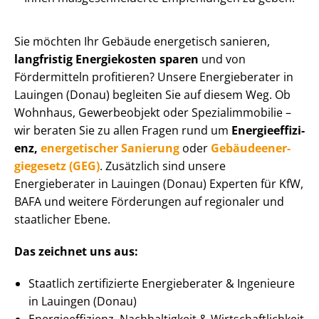
Sie möchten Ihr Gebäude energetisch sanieren,
langfristig Energiekosten sparen
und von
Fördermitteln profitieren? Unsere Energieberater in
Lauingen (Donau) begleiten Sie auf diesem Weg. Ob
Wohnhaus, Gewerbeobjekt oder Spe­zi­al­im­mo­bi­lie –
wir beraten Sie zu allen Fragen rund um
En­er­gie­ef­fi­zi­
enz,
energetischer Sanierung
oder
Ge­bäu­de­en­er­
gie­ge­setz (GEG)
. Zusätzlich sind unsere
Energieberater in Lauingen (Donau) Experten für KfW,
BAFA und weitere Förderungen auf regionaler und
staatlicher Ebene.
Das zeichnet uns aus:
Staatlich zertifizierte Energieberater & Ingenieure
in Lauingen (Donau)
En­er­gie­ef­fi­zi­enz, Nachhaltigkeit & Wirt­schaft­lich­keit