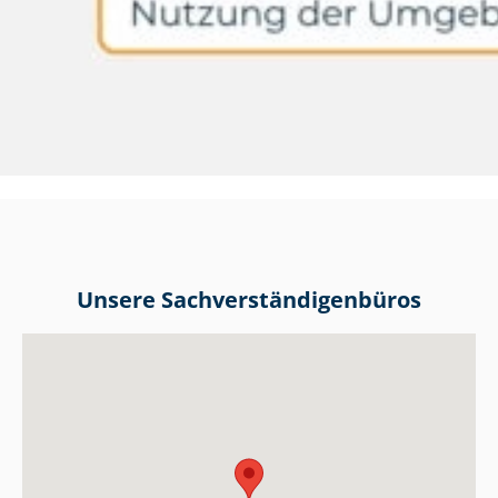
Unsere Sach­ver­stän­di­gen­bü­ros