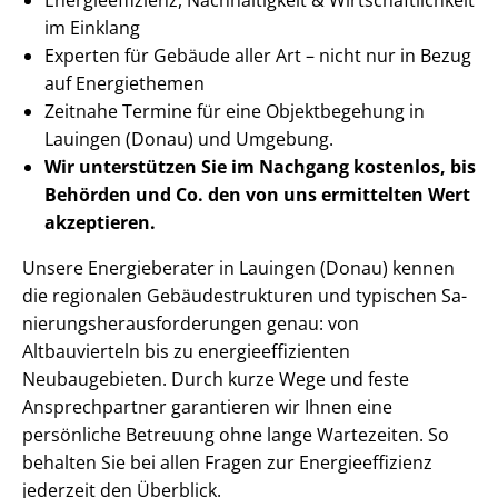
im Einklang
Experten für Gebäude aller Art – nicht nur in Bezug
auf Energiethemen
Zeitnahe Termine für eine Objektbegehung in
Lauingen (Donau) und Umgebung.
Wir unterstützen Sie im Nachgang
kostenlos, bis
Behörden
und Co. den von uns ermittelten
Wert
akzeptieren
.
Unsere Energieberater in Lauingen (Donau) kennen
die regionalen Ge­bäu­de­struk­tu­ren und typischen Sa­
nie­rungs­her­aus­for­de­run­gen genau: von
Altbauvierteln bis zu en­er­gie­ef­fi­zi­en­ten
Neubaugebieten. Durch kurze Wege und feste
Ansprechpartner garantieren wir Ihnen eine
persönliche Betreuung ohne lange Wartezeiten. So
behalten Sie bei allen Fragen zur En­er­gie­ef­fi­zi­enz
jederzeit den Überblick.