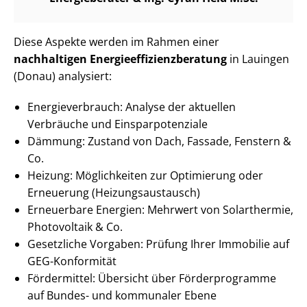
Diese Aspekte werden im Rahmen einer
nachhaltigen En­er­gie­ef­fi­zi­enz­be­ra­tung
in Lauingen
(Donau) analysiert:
En­er­gie­ver­brauch: Analyse der aktuellen
Verbräuche und Ein­spar­po­ten­zia­le
Dämmung: Zustand von Dach, Fassade, Fenstern &
Co.
Heizung: Möglichkeiten zur Optimierung oder
Erneuerung (Hei­zungs­aus­tausch)
Erneuerbare Energien: Mehrwert von Solarthermie,
Photovoltaik & Co.
Gesetzliche Vorgaben: Prüfung Ihrer Immobilie auf
GEG-Konformität
Fördermittel: Übersicht über Förderprogramme
auf Bundes- und kommunaler Ebene