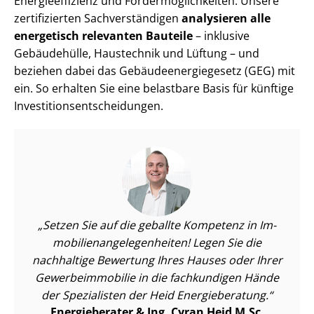
En­er­gie­ef­fi­zi­enz und För­der­mög­lich­kei­ten. Unsere
zertifizierten Sach­ver­stän­di­gen
analysieren alle
energetisch relevanten Bauteile
– inklusive
Gebäudehülle, Haustechnik und Lüftung – und
beziehen dabei das Ge­bäu­de­en­er­gie­ge­setz (GEG) mit
ein. So erhalten Sie eine belastbare Basis für künftige
In­ves­ti­ti­ons­ent­schei­dun­gen.
Setzen Sie auf die geballte Kompetenz in Im­
mo­bi­li­en­an­ge­le­gen­hei­ten! Legen Sie die
nachhaltige Bewertung Ihres Hauses oder Ihrer
Ge­wer­be­im­mo­bi­lie in die fachkundigen Hände
der Spezialisten der Heid Energieberatung.
Energieberater & Ing. Cyran Heid M.Sc.