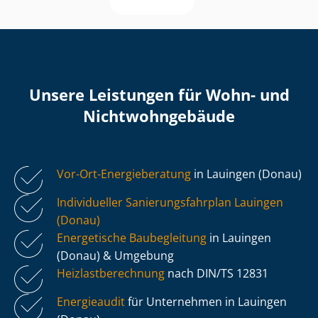
Unsere Leistungen für Wohn- und
Nicht­wohn­ge­bäu­de
Vor-Ort-Energieberatung
in Lauingen (Donau)
Individueller Sa­nie­rungs­fahr­plan Lauingen
(Donau)
Energetische Baubegleitung
in Lauingen
(Donau) & Umgebung
Heiz­last­be­rech­nung
nach DIN/TS 12831
Energieaudit
für Unternehmen in Lauingen