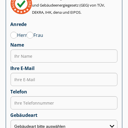
und Ge­bäu­de­en­er­gie­ge­setz (GEG) von TÜV,
DEKRA, IHK, dena und EIPOS.
Anrede
Herr
Frau
Name
Ihre E-Mail
Telefon
Gebäudeart