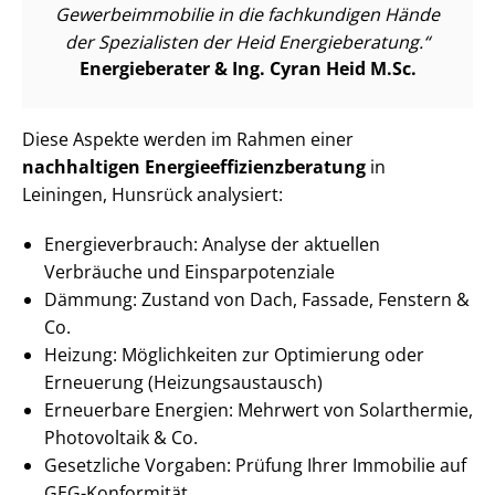
Ge­wer­be­im­mo­bi­lie in die fachkundigen Hände
der Spezialisten der Heid Energieberatung.
Energieberater & Ing. Cyran Heid M.Sc.
Diese Aspekte werden im Rahmen einer
nachhaltigen En­er­gie­ef­fi­zi­enz­be­ra­tung
in
Leiningen, Hunsrück analysiert:
En­er­gie­ver­brauch: Analyse der aktuellen
Verbräuche und Ein­spar­po­ten­zia­le
Dämmung: Zustand von Dach, Fassade, Fenstern &
Co.
Heizung: Möglichkeiten zur Optimierung oder
Erneuerung (Hei­zungs­aus­tausch)
Erneuerbare Energien: Mehrwert von Solarthermie,
Photovoltaik & Co.
Gesetzliche Vorgaben: Prüfung Ihrer Immobilie auf
GEG-Konformität