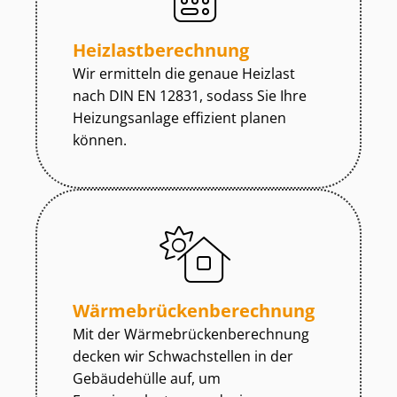
Heiz­last­be­rech­nung
Wir ermitteln die genaue Heizlast
nach DIN EN 12831, sodass Sie Ihre
Heizungsanlage effizient planen
können.
Wär­me­brü­cken­be­rech­nung
Mit der Wär­me­brü­cken­be­rech­nung
decken wir Schwachstellen in der
Gebäudehülle auf, um