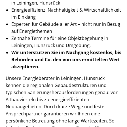
in Leiningen, Hunsrück
En­er­gie­ef­fi­zi­enz, Nachhaltigkeit & Wirt­schaft­lich­keit
im Einklang
Experten für Gebäude aller Art – nicht nur in Bezug
auf Energiethemen
Zeitnahe Termine für eine Objektbegehung in
Leiningen, Hunsrück und Umgebung.
Wir unterstützen Sie im Nachgang
kostenlos, bis
Behörden
und Co. den von uns ermittelten
Wert
akzeptieren
.
Unsere Energieberater in Leiningen, Hunsrück
kennen die regionalen Ge­bäu­de­struk­tu­ren und
typischen Sa­nie­rungs­her­aus­for­de­run­gen genau: von
Altbauvierteln bis zu en­er­gie­ef­fi­zi­en­ten
Neubaugebieten. Durch kurze Wege und feste
Ansprechpartner garantieren wir Ihnen eine
persönliche Betreuung ohne lange Wartezeiten. So