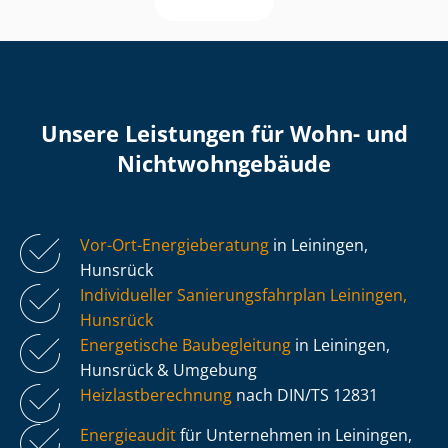
Unsere Leistungen für Wohn- und
Nicht­wohn­ge­bäu­de
Vor-Ort-Energieberatung
in Leiningen,
Hunsrück
Individueller Sa­nie­rungs­fahr­plan Leiningen,
Hunsrück
Energetische Baubegleitung
in Leiningen,
Hunsrück & Umgebung
Heiz­last­be­rech­nung
nach DIN/TS 12831
Energieaudit
für Unternehmen in Leiningen,