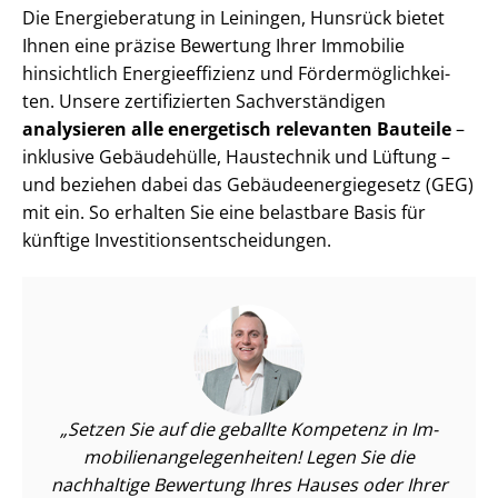
Die Energieberatung in Leiningen, Hunsrück bietet
Ihnen eine präzise Bewertung Ihrer Immobilie
hinsichtlich En­er­gie­ef­fi­zi­enz und För­der­mög­lich­kei­
ten. Unsere zertifizierten Sach­ver­stän­di­gen
analysieren alle energetisch relevanten Bauteile
–
inklusive Gebäudehülle, Haustechnik und Lüftung –
und beziehen dabei das Ge­bäu­de­en­er­gie­ge­setz (GEG)
mit ein. So erhalten Sie eine belastbare Basis für
künftige In­ves­ti­ti­ons­ent­schei­dun­gen.
Setzen Sie auf die geballte Kompetenz in Im­
mo­bi­li­en­an­ge­le­gen­hei­ten! Legen Sie die
nachhaltige Bewertung Ihres Hauses oder Ihrer