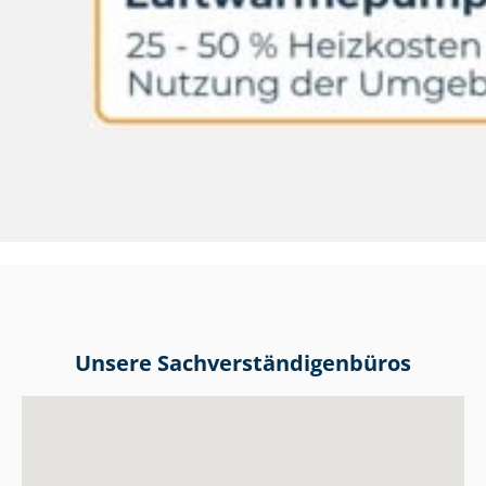
Unsere Sach­ver­stän­di­gen­bü­ros