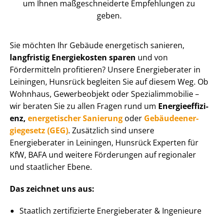
um Ihnen maß­ge­schnei­der­te Empfehlungen zu
geben.
Sie möchten Ihr Gebäude energetisch sanieren,
langfristig Energiekosten sparen
und von
Fördermitteln profitieren? Unsere Energieberater in
Leiningen, Hunsrück begleiten Sie auf diesem Weg. Ob
Wohnhaus, Gewerbeobjekt oder Spe­zi­al­im­mo­bi­lie –
wir beraten Sie zu allen Fragen rund um
En­er­gie­ef­fi­zi­
enz,
energetischer Sanierung
oder
Ge­bäu­de­en­er­
gie­ge­setz (GEG)
. Zusätzlich sind unsere
Energieberater in Leiningen, Hunsrück Experten für
KfW, BAFA und weitere Förderungen auf regionaler
und staatlicher Ebene.
Das zeichnet uns aus:
Staatlich zertifizierte Energieberater & Ingenieure