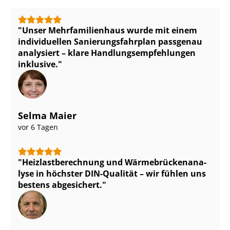
Unser Mehr­fa­mi­li­en­haus wurde mit einem
individuellen Sa­nie­rungs­fahr­plan passgenau
analysiert – klare Hand­lungs­emp­feh­lun­gen
inklusive.
Selma Maier
vor 6 Tagen
Heiz­last­be­rech­nung und Wär­me­brü­cken­ana­
ly­se in höchster DIN-Qualität – wir fühlen uns
bestens abgesichert.