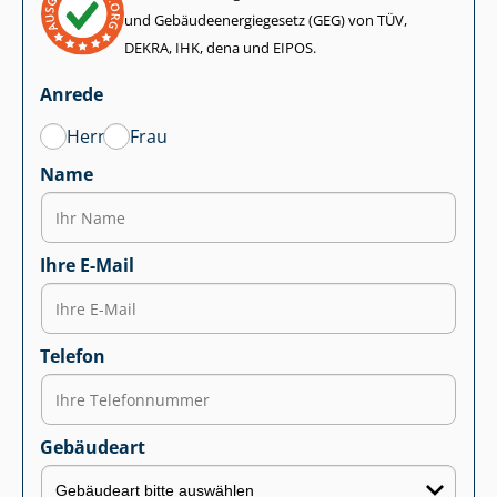
und Ge­bäu­de­en­er­gie­ge­setz (GEG) von TÜV,
DEKRA, IHK, dena und EIPOS.
Anrede
Herr
Frau
Name
Ihre E-Mail
Telefon
Gebäudeart