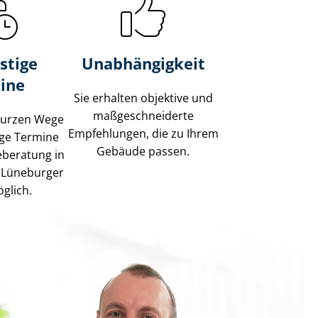
stige
Unabhängigkeit
ine
Sie erhalten objektive und
maß­ge­schnei­der­te
kurzen Wege
Empfehlungen, die zu Ihrem
tige Termine
Gebäude passen.
ieberatung in
 Lüneburger
glich.