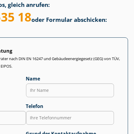
s, gleich anrufen:
535 18
oder Formular abschicken:
atung
rater nach DIN EN 16247 und Ge­bäu­de­en­er­gie­ge­setz (GEG) von TÜV,
 EIPOS.
Name
Telefon
Grund der Kontaktaufnahme