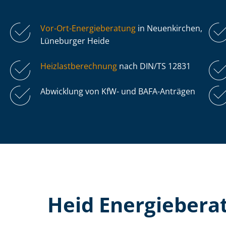
Vor-Ort-Energieberatung
in Neuenkirchen,
Lüneburger Heide
Heiz­last­be­rech­nung
nach DIN/TS 12831
Abwicklung von KfW- und BAFA-Anträgen
Heid Energiebera