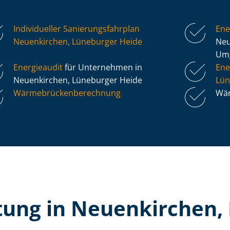
Individueller Sa­nie­rungs­fahr­plan
Ene
Neuenkirchen, Lüneburger Heide
Neu
Um
Energieaudit
für Unternehmen in
Ene
Neuenkirchen, Lüneburger Heide
Lün
Wär­me­brü­cken­be­rech­nung
Wär
tung in Neuenkirchen,