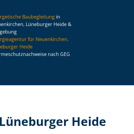
rgetische Baubegleitung
in
enkirchen, Lüneburger Heide &
gebung
rgieagentur für Neuenkirchen,
eburger Heide
­me­schutz­nach­wei­se nach GEG
 Lüneburger Heide