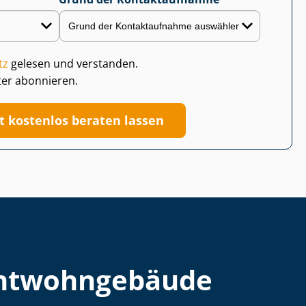
tz
gelesen und verstanden.
ter abonnieren.
zt kostenlos beraten lassen
t­wohn­ge­bäu­de