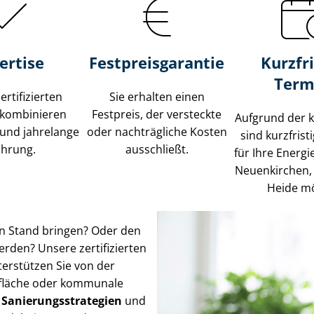
ertise
Fest­preis­ga­ran­tie
Kurzfri
Term
ertifizierten
Sie erhalten einen
 kombinieren
Festpreis, der versteckte
Aufgrund der 
und jahrelange
oder nachträgliche Kosten
sind kurzfris
ahrung.
ausschließt.
für Ihre Energ
Neuenkirchen,
Heide mö
en Stand bringen? Oder den
rden? Unsere zertifizierten
erstützen Sie von der
fläche oder kommunale
z, Sa­nie­rungs­stra­te­gien
und