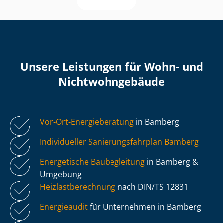
Unsere Leistungen für Wohn- und
Nicht­wohn­ge­bäu­de
Vor-Ort-Energieberatung
in Bamberg
Individueller Sa­nie­rungs­fahr­plan Bamberg
Energetische Baubegleitung
in Bamberg &
Umgebung
Heiz­last­be­rech­nung
nach DIN/TS 12831
Energieaudit
für Unternehmen in Bamberg