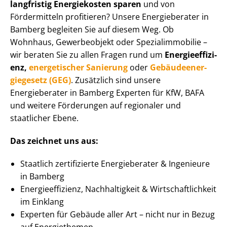
langfristig Energiekosten sparen
und von
Fördermitteln profitieren? Unsere Energieberater in
Bamberg begleiten Sie auf diesem Weg. Ob
Wohnhaus, Gewerbeobjekt oder Spe­zi­al­im­mo­bi­lie –
wir beraten Sie zu allen Fragen rund um
En­er­gie­ef­fi­zi­
enz,
energetischer Sanierung
oder
Ge­bäu­de­en­er­
gie­ge­setz (GEG)
. Zusätzlich sind unsere
Energieberater in Bamberg Experten für KfW, BAFA
und weitere Förderungen auf regionaler und
staatlicher Ebene.
Das zeichnet uns aus:
Staatlich zertifizierte Energieberater & Ingenieure
in Bamberg
En­er­gie­ef­fi­zi­enz, Nachhaltigkeit & Wirt­schaft­lich­keit
im Einklang
Experten für Gebäude aller Art – nicht nur in Bezug
auf Energiethemen