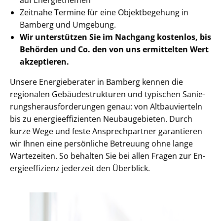
Zeitnahe Termine für eine Objektbegehung in
Bamberg und Umgebung.
Wir unterstützen Sie im Nachgang
kostenlos, bis
Behörden
und Co. den von uns ermittelten
Wert
akzeptieren
.
Unsere Energieberater in Bamberg kennen die
regionalen Ge­bäu­de­struk­tu­ren und typischen Sa­nie­
rungs­her­aus­for­de­run­gen genau: von Altbauvierteln
bis zu en­er­gie­ef­fi­zi­en­ten Neubaugebieten. Durch
kurze Wege und feste Ansprechpartner garantieren
wir Ihnen eine persönliche Betreuung ohne lange
Wartezeiten. So behalten Sie bei allen Fragen zur En­
er­gie­ef­fi­zi­enz jederzeit den Überblick.