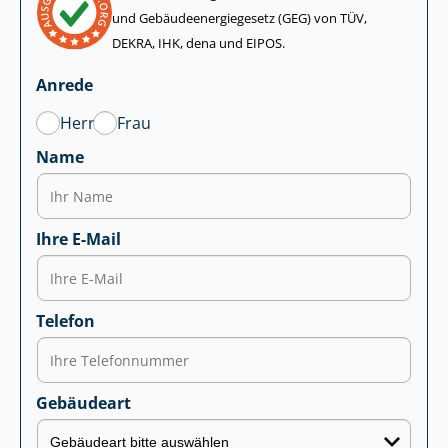
und Ge­bäu­de­en­er­gie­ge­setz (GEG) von TÜV,
DEKRA, IHK, dena und EIPOS.
Anrede
Herr
Frau
Name
Ihre E-Mail
Telefon
Gebäudeart