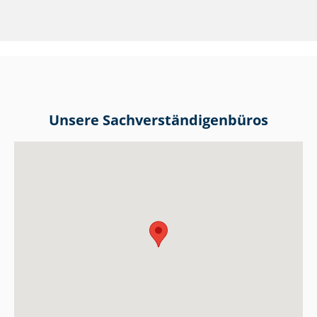
Unsere Sach­ver­stän­di­gen­bü­ros