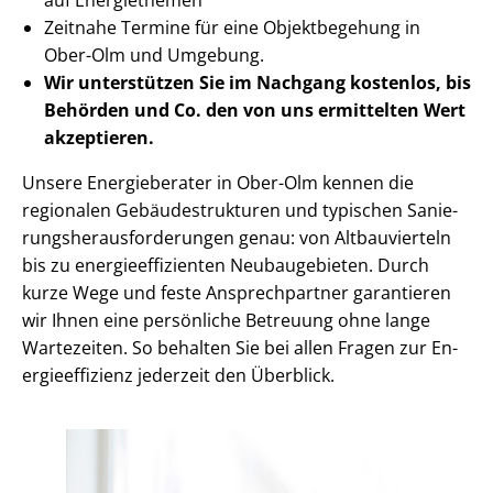
Zeitnahe Termine für eine Objektbegehung in
Ober-Olm und Umgebung.
Wir unterstützen Sie im Nachgang
kostenlos, bis
Behörden
und Co. den von uns ermittelten
Wert
akzeptieren
.
Unsere Energieberater in Ober-Olm kennen die
regionalen Ge­bäu­de­struk­tu­ren und typischen Sa­nie­
rungs­her­aus­for­de­run­gen genau: von Altbauvierteln
bis zu en­er­gie­ef­fi­zi­en­ten Neubaugebieten. Durch
kurze Wege und feste Ansprechpartner garantieren
wir Ihnen eine persönliche Betreuung ohne lange
Wartezeiten. So behalten Sie bei allen Fragen zur En­
er­gie­ef­fi­zi­enz jederzeit den Überblick.