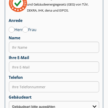
und Ge­bäu­de­en­er­gie­ge­setz (GEG) von TÜV,
DEKRA, IHK, dena und EIPOS.
Anrede
Herr
Frau
Name
Ihre E-Mail
Telefon
Gebäudeart