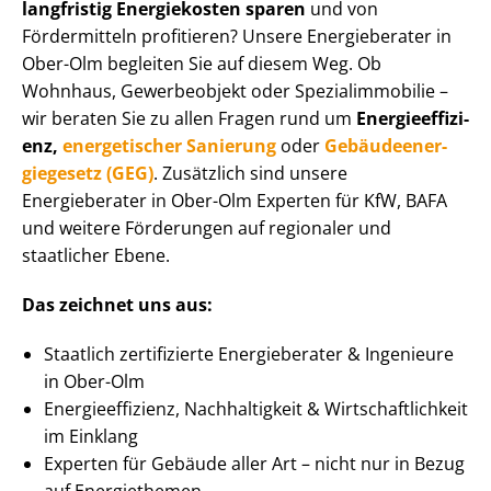
langfristig Energiekosten sparen
und von
Fördermitteln profitieren? Unsere Energieberater in
Ober-Olm begleiten Sie auf diesem Weg. Ob
Wohnhaus, Gewerbeobjekt oder Spe­zi­al­im­mo­bi­lie –
wir beraten Sie zu allen Fragen rund um
En­er­gie­ef­fi­zi­
enz,
energetischer Sanierung
oder
Ge­bäu­de­en­er­
gie­ge­setz (GEG)
. Zusätzlich sind unsere
Energieberater in Ober-Olm Experten für KfW, BAFA
und weitere Förderungen auf regionaler und
staatlicher Ebene.
Das zeichnet uns aus:
Staatlich zertifizierte Energieberater & Ingenieure
in Ober-Olm
En­er­gie­ef­fi­zi­enz, Nachhaltigkeit & Wirt­schaft­lich­keit
im Einklang
Experten für Gebäude aller Art – nicht nur in Bezug
auf Energiethemen