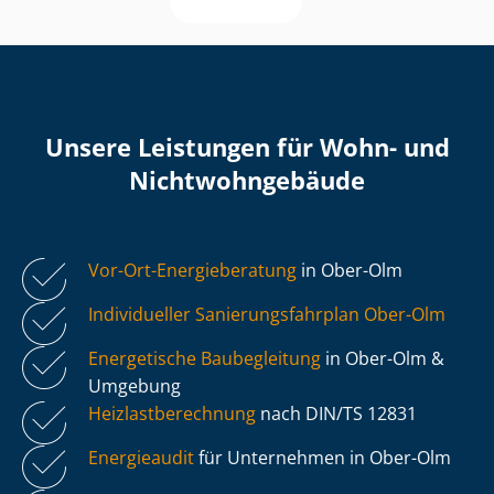
Unsere Leistungen für Wohn- und
Nicht­wohn­ge­bäu­de
Vor-Ort-Energieberatung
in Ober-Olm
Individueller Sa­nie­rungs­fahr­plan Ober-Olm
Energetische Baubegleitung
in Ober-Olm &
Umgebung
Heiz­last­be­rech­nung
nach DIN/TS 12831
Energieaudit
für Unternehmen in Ober-Olm