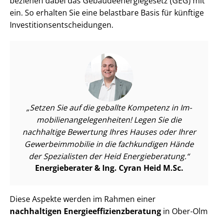
beziehen dabei das Ge­bäu­de­en­er­gie­ge­setz (GEG) mit
ein. So erhalten Sie eine belastbare Basis für künftige
In­ves­ti­ti­ons­ent­schei­dun­gen.
Setzen Sie auf die geballte Kompetenz in Im­
mo­bi­li­en­an­ge­le­gen­hei­ten! Legen Sie die
nachhaltige Bewertung Ihres Hauses oder Ihrer
Ge­wer­be­im­mo­bi­lie in die fachkundigen Hände
der Spezialisten der Heid Energieberatung.
Energieberater & Ing. Cyran Heid M.Sc.
Diese Aspekte werden im Rahmen einer
nachhaltigen En­er­gie­ef­fi­zi­enz­be­ra­tung
in Ober-Olm