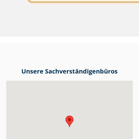
Unsere Sach­ver­stän­di­gen­bü­ros