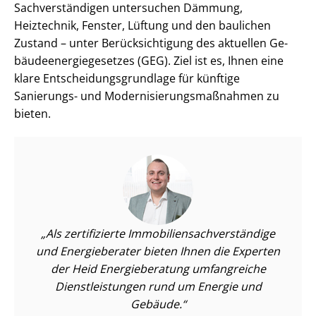
Sach­ver­stän­di­gen untersuchen Dämmung,
Heiztechnik, Fenster, Lüftung und den baulichen
Zustand – unter Be­rück­sich­ti­gung des aktuellen Ge­
bäu­de­en­er­gie­ge­set­zes (GEG). Ziel ist es, Ihnen eine
klare Ent­schei­dungs­grund­la­ge für künftige
Sanierungs- und Mo­der­ni­sie­rungs­maß­nah­men zu
bieten.
Als zertifizierte Im­mo­bi­li­en­sach­ver­stän­di­ge
und Energieberater bieten Ihnen die Experten
der Heid Energieberatung umfangreiche
Dienst­leis­tun­gen rund um Energie und
Gebäude.