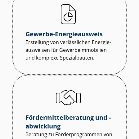
Gewerbe-Energieausweis
Erstellung von verlässlichen En­er­gie­
aus­wei­sen für Ge­wer­be­im­mo­bi­li­en
und komplexe Spezialbauten.
För­der­mit­tel­be­ra­tung und -
abwicklung
Beratung zu För­der­pro­gram­men von