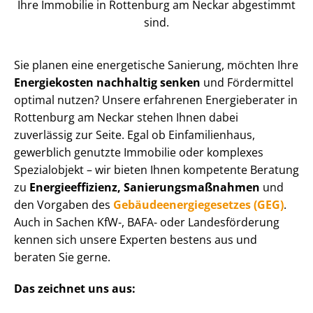
Ihre Immobilie in Rottenburg am Neckar abgestimmt
sind.
Sie planen eine energetische Sanierung, möchten Ihre
Energiekosten nachhaltig senken
und Fördermittel
optimal nutzen? Unsere erfahrenen Energieberater in
Rottenburg am Neckar stehen Ihnen dabei
zuverlässig zur Seite. Egal ob Einfamilienhaus,
gewerblich genutzte Immobilie oder komplexes
Spezialobjekt – wir bieten Ihnen kompetente Beratung
zu
En­er­gie­ef­fi­zi­enz, Sa­nie­rungs­maß­nah­men
und
den Vorgaben des
Ge­bäu­de­en­er­gie­ge­set­zes (GEG)
.
Auch in Sachen KfW-, BAFA- oder Landesförderung
kennen sich unsere Experten bestens aus und
beraten Sie gerne.
Das zeichnet uns aus: