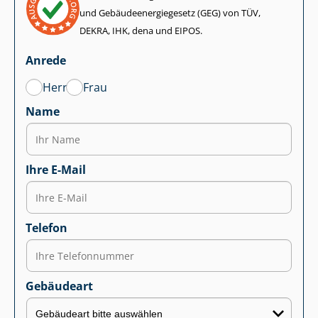
und Ge­bäu­de­en­er­gie­ge­setz (GEG) von TÜV,
DEKRA, IHK, dena und EIPOS.
Anrede
Herr
Frau
Name
Ihre E-Mail
Telefon
Gebäudeart