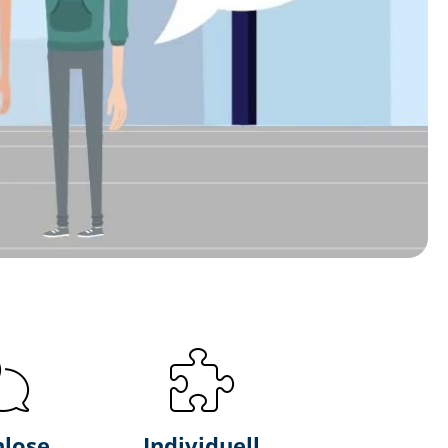
nlose
Individuell