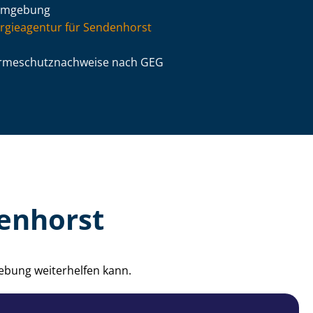
Umgebung
rgieagentur für Sendenhorst
­me­schutz­nach­wei­se nach GEG
enhorst
ebung weiterhelfen kann.