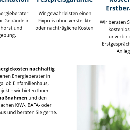
Erstbe
ergieberater
Wir gewährleisten einen
hr Gebäude in
Fixpreis ohne versteckte
Wir beraten S
horst und
oder nachträgliche Kosten.
kostenlo
ebung.
unverbin
Erstgespräc
Anlie
nergiekosten nachhaltig
enen Energieberater in
al ob Einfamilienhaus,
ekt – wir bieten Ihnen
gs­maß­nah­men
und den
 Sachen KfW-, BAFA- oder
us und beraten Sie gerne.