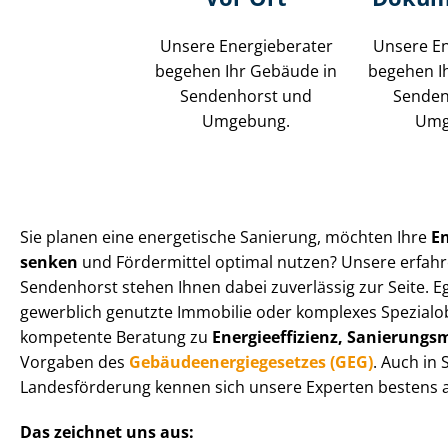
Unsere Energieberater
Unsere En
begehen Ihr Gebäude in
begehen I
Sendenhorst und
Senden
Umgebung.
Umg
Sie planen eine energetische Sanierung, möchten Ihre
E
senken
und Fördermittel optimal nutzen? Unsere erfahr
Sendenhorst stehen Ihnen dabei zuverlässig zur Seite. Eg
gewerblich genutzte Immobilie oder komplexes Spezialobj
kompetente Beratung zu
En­er­gie­ef­fi­zi­enz, Sa­nie­run
Vorgaben des
Ge­bäu­de­en­er­gie­ge­set­zes (GEG)
. Auch in
Landesförderung kennen sich unsere Experten bestens a
Das zeichnet uns aus: