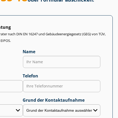
atung
rater nach DIN EN 16247 und Ge­bäu­de­en­er­gie­ge­setz (GEG) von TÜV,
 EIPOS.
Name
Telefon
Grund der Kontaktaufnahme