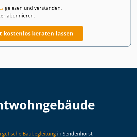
tz
gelesen und verstanden.
ter abonnieren.
zt kostenlos beraten lassen
t­wohn­ge­bäu­de
rgetische Baubegleitung
in Sendenhorst