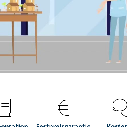
entation
Fest­preis­ga­ran­tie
Koste