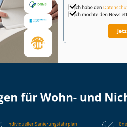
Ich habe den
Datenschu
Ich möchte den Newslet
Jet
en für Wohn- und Nich
Individueller Sa­nie­rungs­fahr­plan
Ene