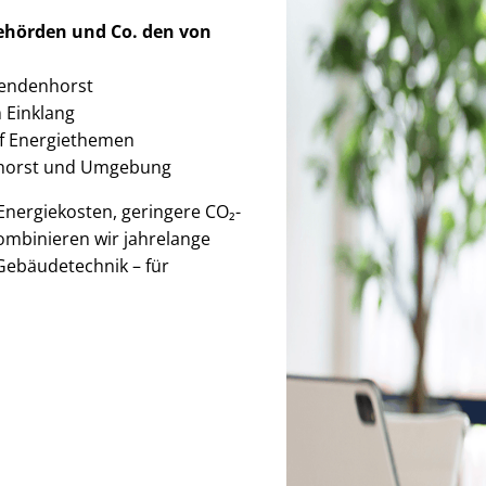
Behörden
und Co. den von
 Sendenhorst
im Einklang
auf Energiethemen
nhorst und Umgebung
r Energiekosten, geringere CO₂-
ombinieren wir jahrelange
Gebäudetechnik – für