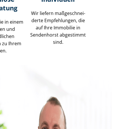
ratung
Wir liefern maß­ge­schnei­
der­te Empfehlungen, die
ie in einem
auf Ihre Immobilie in
sen und
Sendenhorst abgestimmt
dlichen
sind.
h zu Ihrem
gen.