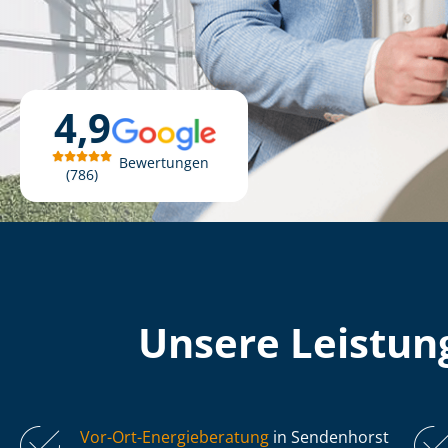
4,9
Bewertungen
786
Unsere Leistung
Vor-Ort-Energieberatung
in Sendenhorst