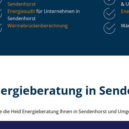
Sendenhorst
& 
Energieaudit
für Unternehmen in
Ene
Sendenhorst
Wär­me­brü­cken­be­rech­nung
Wär
nergieberatung in Send
wie die Heid Energieberatung Ihnen in Sendenhorst und Umg