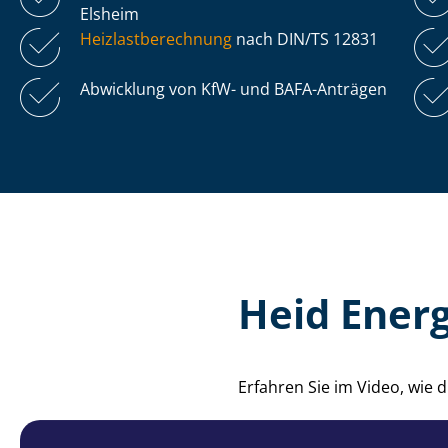
Elsheim
Heiz­last­be­rech­nung
nach DIN/TS 12831
Abwicklung von KfW- und BAFA-Anträgen
Heid Ener
Erfahren Sie im Video, wie