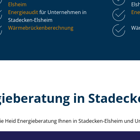
Elsheim
Els
Energieaudit
für Unternehmen in
Ene
Stadecken-Elsheim
Wär­me­brü­cken­be­rech­nung
Wär
gieberatung in Stadeck
 die Heid Energieberatung Ihnen in Stadecken-Elsheim und 