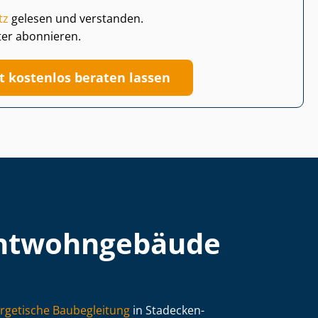
tz
gelesen und verstanden.
ter abonnieren.
zt kostenlos beraten lassen
t­wohn­ge­bäu­de
rgetische Baubegleitung
in Stadecken-