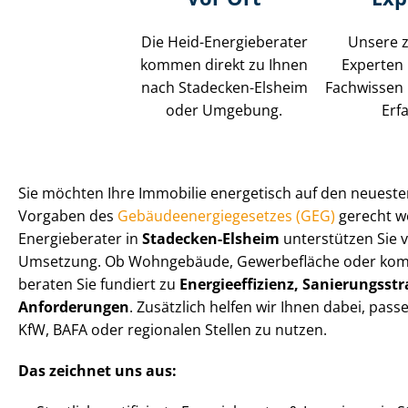
Die Heid-Energieberater
Unsere z
kommen direkt zu Ihnen
Experten
nach Stadecken-Elsheim
Fachwissen 
oder Umgebung.
Erf
Sie möchten Ihre Immobilie energetisch auf den neuest
Vorgaben des
Ge­bäu­de­en­er­gie­ge­set­zes (GEG)
gerecht we
Energieberater in
Stadecken-Elsheim
unterstützen Sie v
Umsetzung. Ob Wohngebäude, Gewerbefläche oder komm
beraten Sie fundiert zu
En­er­gie­ef­fi­zi­enz, Sa­nie­rungs­str
Anforderungen
. Zusätzlich helfen wir Ihnen dabei, p
KfW, BAFA oder regionalen Stellen zu nutzen.
Das zeichnet uns aus: