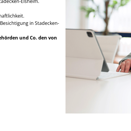
 Stadecken-Elsheim.
ft­lich­keit.
Besichtigung in Stadecken-
Behörden
und Co. den von