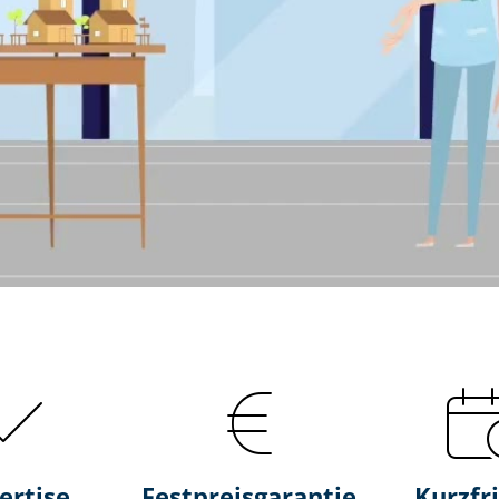
ertise
Fest­preis­ga­ran­tie
Kurzfri