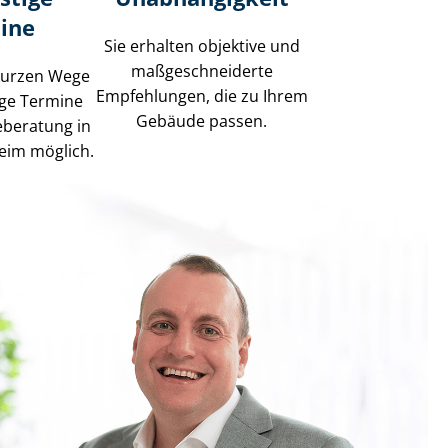
ine
Sie erhalten objektive und
maß­ge­schnei­der­te
kurzen Wege
Empfehlungen, die zu Ihrem
tige Termine
Gebäude passen.
ieberatung in
eim möglich.