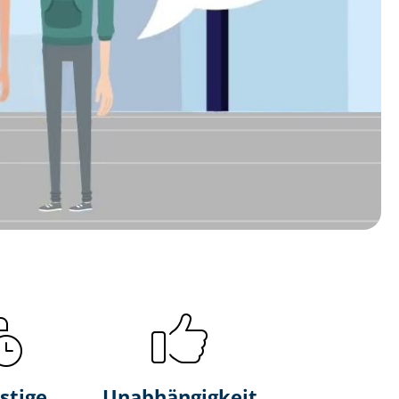
stige
Unabhängigkeit