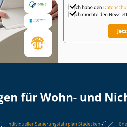
Ich habe den
Datenschu
Ich möchte den Newslet
Jet
en für Wohn- und Nich
Individueller Sa­nie­rungs­fahr­plan Stadecken-
Ene