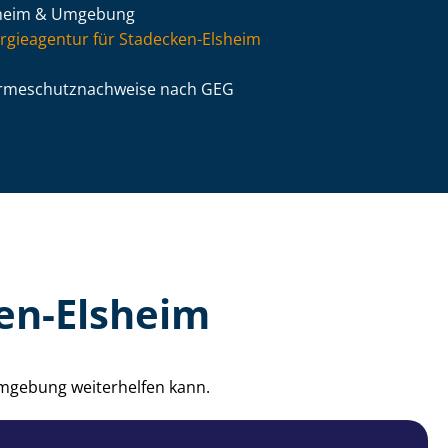
heim & Umgebung
rgieagentur für Stadecken-Elsheim
­me­schutz­nach­wei­se nach GEG
en-Elsheim
Umgebung weiterhelfen kann.