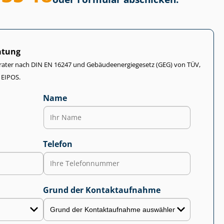
atung
rater nach DIN EN 16247 und Ge­bäu­de­en­er­gie­ge­setz (GEG) von TÜV,
 EIPOS.
Name
Telefon
Grund der Kontaktaufnahme