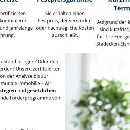
Term
ertifizierten
Sie erhalten einen
 kombinieren
Festpreis, der versteckte
Aufgrund der 
und jahrelange
oder nachträgliche Kosten
sind kurzfris
ahrung.
ausschließt.
für Ihre Energ
Stadecken-Elsh
en Stand bringen? Oder den
rden? Unsere zertifizierten
on der Analyse bis zur
unale Immobilie – wir
a­te­gien
und
gesetzlichen
assende Förderprogramme von