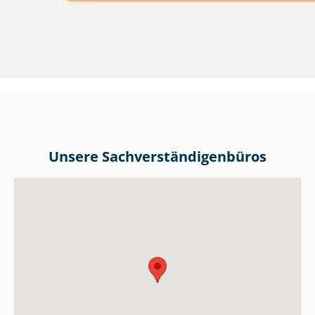
Unsere Sach­ver­stän­di­gen­bü­ros