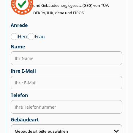
und Ge­bäu­de­en­er­gie­ge­setz (GEG) von TÜV,
DEKRA, IHK, dena und EIPOS.
Anrede
Herr
Frau
Name
Ihre E-Mail
Telefon
Gebäudeart