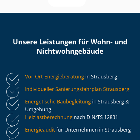
Unsere Leistungen für Wohn- und
Nicht­wohn­ge­bäu­de
Vor-Ort-Energieberatung
in Strausberg
Individueller Sa­nie­rungs­fahr­plan Strausberg
Energetische Baubegleitung
in Strausberg &
Umgebung
Heiz­last­be­rech­nung
nach DIN/TS 12831
Energieaudit
für Unternehmen in Strausberg