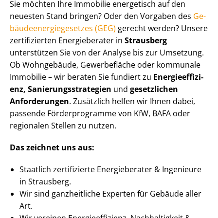
Sie möchten Ihre Immobilie energetisch auf den
neuesten Stand bringen? Oder den Vorgaben des
Ge­
bäu­de­en­er­gie­ge­set­zes (GEG)
gerecht werden? Unsere
zertifizierten Energieberater in
Strausberg
unterstützen Sie von der Analyse bis zur Umsetzung.
Ob Wohngebäude, Gewerbefläche oder kommunale
Immobilie – wir beraten Sie fundiert zu
En­er­gie­ef­fi­zi­
enz, Sa­nie­rungs­stra­te­gien
und
gesetzlichen
Anforderungen
. Zusätzlich helfen wir Ihnen dabei,
passende Förderprogramme von KfW, BAFA oder
regionalen Stellen zu nutzen.
Das zeichnet uns aus:
Staatlich zertifizierte Energieberater & Ingenieure
in Strausberg.
Wir sind ganzheitliche Experten für Gebäude aller
Art.
Wir vereinen En­er­gie­ef­fi­zi­enz, Nachhaltigkeit &