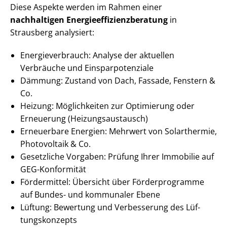
Diese Aspekte werden im Rahmen einer
nachhaltigen En­er­gie­ef­fi­zi­enz­be­ra­tung
in
Strausberg analysiert:
En­er­gie­ver­brauch: Analyse der aktuellen
Verbräuche und Ein­spar­po­ten­zia­le
Dämmung: Zustand von Dach, Fassade, Fenstern &
Co.
Heizung: Möglichkeiten zur Optimierung oder
Erneuerung (Hei­zungs­aus­tausch)
Erneuerbare Energien: Mehrwert von Solarthermie,
Photovoltaik & Co.
Gesetzliche Vorgaben: Prüfung Ihrer Immobilie auf
GEG-Konformität
Fördermittel: Übersicht über Förderprogramme
auf Bundes- und kommunaler Ebene
Lüftung: Bewertung und Verbesserung des Lüf­
tungs­kon­zepts