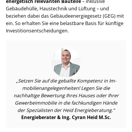
energetisch relevanten Bauteile
– inklusive
Gebäudehülle, Haustechnik und Lüftung – und
beziehen dabei das Ge­bäu­de­en­er­gie­ge­setz (GEG) mit
ein. So erhalten Sie eine belastbare Basis für künftige
In­ves­ti­ti­ons­ent­schei­dun­gen.
Setzen Sie auf die geballte Kompetenz in Im­
mo­bi­li­en­an­ge­le­gen­hei­ten! Legen Sie die
nachhaltige Bewertung Ihres Hauses oder Ihrer
Ge­wer­be­im­mo­bi­lie in die fachkundigen Hände
der Spezialisten der Heid Energieberatung.
Energieberater & Ing. Cyran Heid M.Sc.