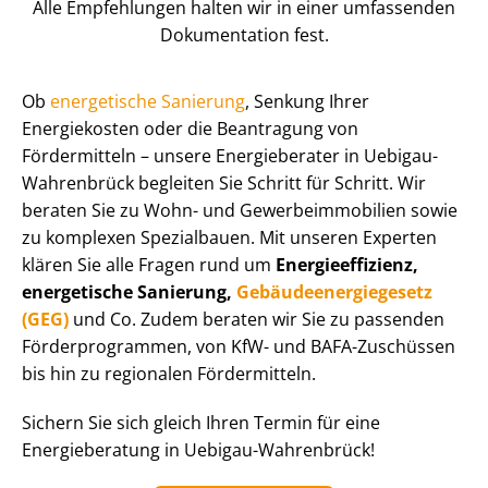
Alle Empfehlungen halten wir in einer umfassenden
Dokumentation fest.
Ob
energetische Sanierung
, Senkung Ihrer
Energiekosten oder die Beantragung von
Fördermitteln – unsere Energieberater in Uebigau-
Wahrenbrück begleiten Sie Schritt für Schritt. Wir
beraten Sie zu Wohn- und Ge­wer­be­im­mo­bi­li­en sowie
zu komplexen Spezialbauen. Mit unseren Experten
klären Sie alle Fragen rund um
En­er­gie­ef­fi­zi­enz,
energetische Sanierung,
Ge­bäu­de­en­er­gie­ge­setz
(GEG)
und Co. Zudem beraten wir Sie zu passenden
För­der­pro­gram­men, von KfW- und BAFA-Zuschüssen
bis hin zu regionalen Fördermitteln.
Sichern Sie sich gleich Ihren Termin für eine
Energieberatung in Uebigau-Wahrenbrück!