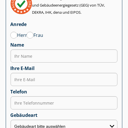
und Ge­bäu­de­en­er­gie­ge­setz (GEG) von TÜV,
DEKRA, IHK, dena und EIPOS.
Anrede
Herr
Frau
Name
Ihre E-Mail
Telefon
Gebäudeart