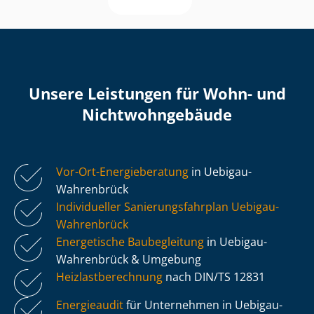
Unsere Leistungen für Wohn- und
Nicht­wohn­ge­bäu­de
Vor-Ort-Energieberatung
in Uebigau-
Wahrenbrück
Individueller Sa­nie­rungs­fahr­plan Uebigau-
Wahrenbrück
Energetische Baubegleitung
in Uebigau-
Wahrenbrück & Umgebung
Heiz­last­be­rech­nung
nach DIN/TS 12831
Energieaudit
für Unternehmen in Uebigau-