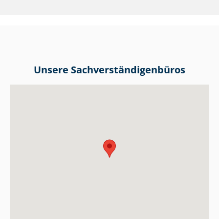
Unsere Sach­ver­stän­di­gen­bü­ros