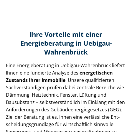
Ihre Vorteile mit einer
Energieberatung in Uebigau-
Wahrenbrück
Eine Energieberatung in Uebigau-Wahrenbrück liefert
Ihnen eine fundierte Analyse des
energetischen
Zustands Ihrer Immobilie
. Unsere qualifizierten
Sach­ver­stän­di­gen prüfen dabei zentrale Bereiche wie
Dämmung, Heiztechnik, Fenster, Lüftung und
Bausubstanz – selbst­ver­ständ­lich im Einklang mit den
Anforderungen des Ge­bäu­de­en­er­gie­ge­set­zes (GEG).
Ziel der Beratung ist es, Ihnen eine verlässliche Ent­
schei­dungs­grund­la­ge für wirtschaftlich sinnvolle
Sanierungs- und Mo­der­ni­sie­rungs­maß­nah­men zu