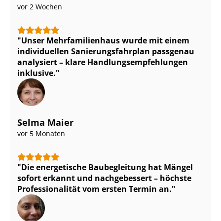
vor 2 Wochen
Unser Mehr­fa­mi­li­en­haus wurde mit einem
individuellen Sa­nie­rungs­fahr­plan passgenau
analysiert – klare Hand­lungs­emp­feh­lun­gen
inklusive.
Selma Maier
vor 5 Monaten
Die energetische Baubegleitung hat Mängel
sofort erkannt und nachgebessert – höchste
Pro­fes­sio­na­li­tät vom ersten Termin an.