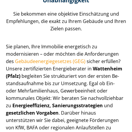
Unabhängigkeit
Sie bekommen eine objektive Einschätzung und
Empfehlungen, die exakt zu Ihrem Gebäude und Ihren
Zielen passen.
Sie planen, Ihre Immobilie energetisch zu
modernisieren – oder möchten die Anforderungen
des
Ge­bäu­de­en­er­gie­ge­set­zes (GEG)
sicher erfüllen?
Unsere zertifizierten Energieberater in
Wattenheim
(Pfalz)
begleiten Sie strukturiert von der ersten Be­
stands­auf­nah­me bis zur Umsetzung. Egal ob Ein-
oder Mehr­fa­mi­li­en­haus, Gewerbeeinheit oder
kommunales Objekt: Wir beraten Sie nachvollziehbar
zu
En­er­gie­ef­fi­zi­enz, Sa­nie­rungs­stra­te­gien
und
gesetzlichen Vorgaben
. Darüber hinaus
unterstützen wir Sie dabei, geeignete Förderungen
von KfW, BAFA oder regionalen Anlaufstellen zu