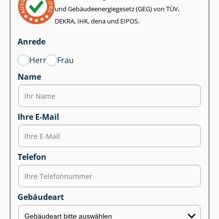
und Ge­bäu­de­en­er­gie­ge­setz (GEG) von TÜV,
DEKRA, IHK, dena und EIPOS.
Anrede
Herr
Frau
Name
Ihre E-Mail
Telefon
Gebäudeart