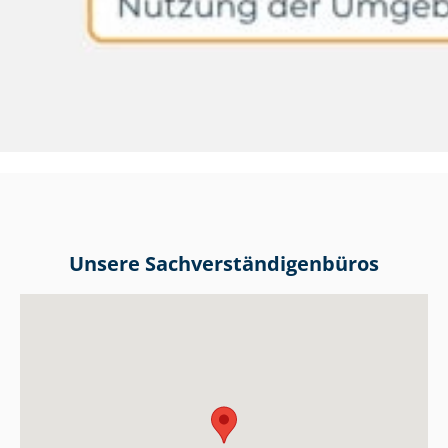
Unsere Sach­ver­stän­di­gen­bü­ros