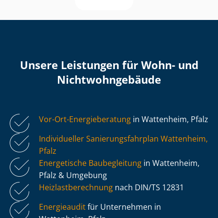
Unsere Leistungen für Wohn- und
Nicht­wohn­ge­bäu­de
Vor-Ort-Energieberatung
in Wattenheim, Pfalz
Individueller Sa­nie­rungs­fahr­plan Wattenheim,
Pfalz
Energetische Baubegleitung
in Wattenheim,
Pfalz & Umgebung
Heiz­last­be­rech­nung
nach DIN/TS 12831
Energieaudit
für Unternehmen in