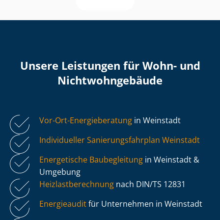
Unsere Leistungen für Wohn- und
Nicht­wohn­ge­bäu­de
Vor-Ort-Energieberatung
in Weinstadt
Individueller Sa­nie­rungs­fahr­plan Weinstadt
Energetische Baubegleitung
in Weinstadt &
Umgebung
Heiz­last­be­rech­nung
nach DIN/TS 12831
Energieaudit
für Unternehmen in Weinstadt