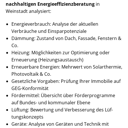
nachhaltigen En­er­gie­ef­fi­zi­enz­be­ra­tung
in
Weinstadt analysiert:
En­er­gie­ver­brauch: Analyse der aktuellen
Verbräuche und Ein­spar­po­ten­zia­le
Dämmung: Zustand von Dach, Fassade, Fenstern &
Co.
Heizung: Möglichkeiten zur Optimierung oder
Erneuerung (Hei­zungs­aus­tausch)
Erneuerbare Energien: Mehrwert von Solarthermie,
Photovoltaik & Co.
Gesetzliche Vorgaben: Prüfung Ihrer Immobilie auf
GEG-Konformität
Fördermittel: Übersicht über Förderprogramme
auf Bundes- und kommunaler Ebene
Lüftung: Bewertung und Verbesserung des Lüf­
tungs­kon­zepts
Geräte: Analyse von Geräten und Technik mit