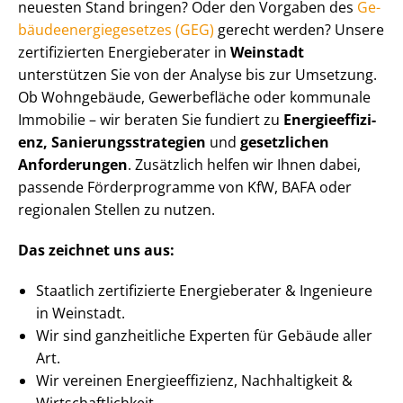
neuesten Stand bringen? Oder den Vorgaben des
Ge­
bäu­de­en­er­gie­ge­set­zes (GEG)
gerecht werden? Unsere
zertifizierten Energieberater in
Weinstadt
unterstützen Sie von der Analyse bis zur Umsetzung.
Ob Wohngebäude, Gewerbefläche oder kommunale
Immobilie – wir beraten Sie fundiert zu
En­er­gie­ef­fi­zi­
enz, Sa­nie­rungs­stra­te­gien
und
gesetzlichen
Anforderungen
. Zusätzlich helfen wir Ihnen dabei,
passende Förderprogramme von KfW, BAFA oder
regionalen Stellen zu nutzen.
Das zeichnet uns aus:
Staatlich zertifizierte Energieberater & Ingenieure
in Weinstadt.
Wir sind ganzheitliche Experten für Gebäude aller
Art.
Wir vereinen En­er­gie­ef­fi­zi­enz, Nachhaltigkeit &
Wirt­schaft­lich­keit.