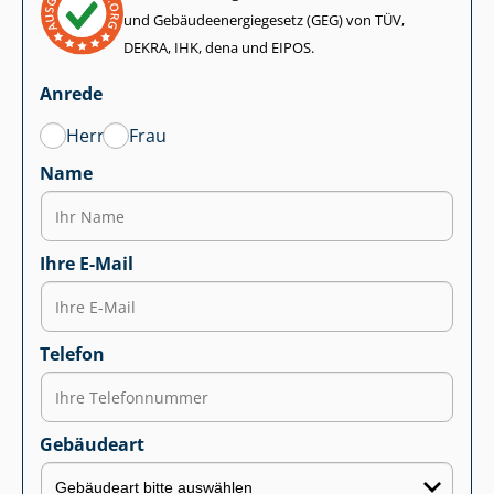
und Ge­bäu­de­en­er­gie­ge­setz (GEG) von TÜV,
DEKRA, IHK, dena und EIPOS.
Anrede
Herr
Frau
Name
Ihre E-Mail
Telefon
Gebäudeart