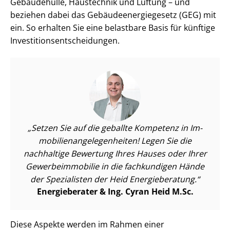
Gebäudehülle, Haustechnik und Lüftung – und
beziehen dabei das Ge­bäu­de­en­er­gie­ge­setz (GEG) mit
ein. So erhalten Sie eine belastbare Basis für künftige
In­ves­ti­ti­ons­ent­schei­dun­gen.
Setzen Sie auf die geballte Kompetenz in Im­
mo­bi­li­en­an­ge­le­gen­hei­ten! Legen Sie die
nachhaltige Bewertung Ihres Hauses oder Ihrer
Ge­wer­be­im­mo­bi­lie in die fachkundigen Hände
der Spezialisten der Heid Energieberatung.
Energieberater & Ing. Cyran Heid M.Sc.
Diese Aspekte werden im Rahmen einer