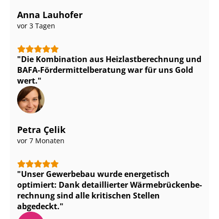
Anna Lauhofer
vor 3 Tagen
Die Kombination aus Heiz­last­be­rech­nung und
BAFA-För­der­mit­tel­be­ra­tung war für uns Gold
wert.
Petra Çelik
vor 7 Monaten
Unser Gewerbebau wurde energetisch
optimiert: Dank detaillierter Wär­me­brü­cken­be­
rech­nung sind alle kritischen Stellen
abgedeckt.