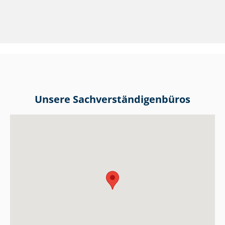
Unsere Sach­ver­stän­di­gen­bü­ros