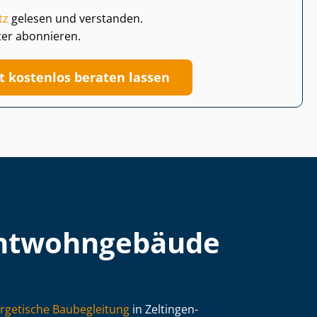
tz
gelesen und verstanden.
ter abonnieren.
zt kostenlos beraten lassen
t­wohn­ge­bäu­de
rgetische Baubegleitung
in Zeltingen-