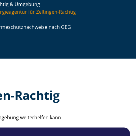
htig & Umgebung
rgieagentur für Zeltingen-Rachtig
­me­schutz­nach­wei­se nach GEG
en-Rachtig
Umgebung weiterhelfen kann.