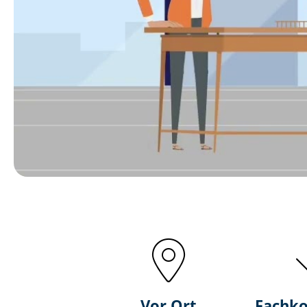
Vor Ort
Fachk