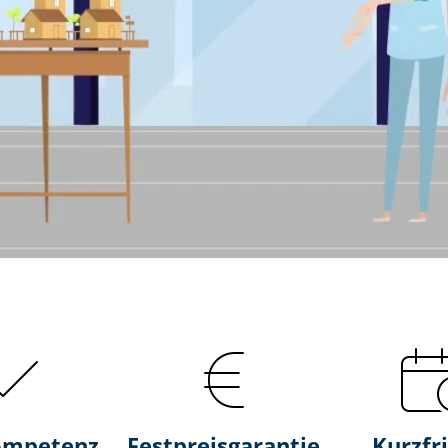
ompetenz
Fest­preis­ga­ran­tie
Kurzfri