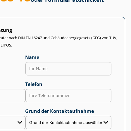
atung
rater nach DIN EN 16247 und Ge­bäu­de­en­er­gie­ge­setz (GEG) von TÜV,
 EIPOS.
Name
Telefon
Grund der Kontaktaufnahme