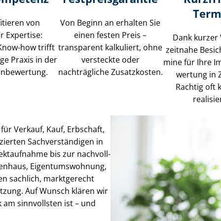
Term
fitieren von
Von Beginn an erhalten Sie
r Expertise:
einen festen Preis –
Dank kurzer
Know-how trifft
transparent kalkuliert, ohne
zeitnahe Be­sich
ige Praxis in der
versteckte oder
mi­ne für Ihre Im­
­en­be­wer­tung.
nachträgliche Zusatzkosten.
wer­tung in 
Rachtig oft k
realisie
für Verkauf, Kauf, Erbschaft,
erten Sach­ver­stän­di­gen in
ektaufnahme bis zur nach­voll­
­en­haus, Ei­gen­tums­woh­nung,
n sachlich, marktgerecht
tzung. Auf Wunsch klären wir
 am sinnvollsten ist – und