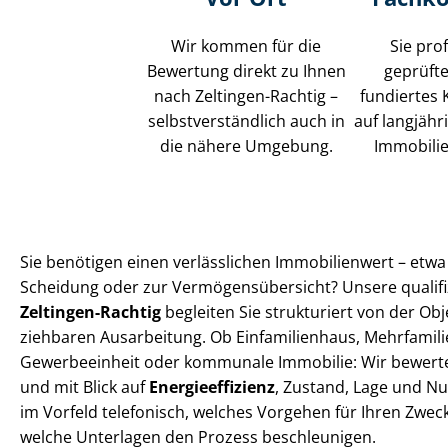
Wir kommen für die
Sie pro
Bewertung direkt zu Ihnen
geprüfte
nach Zeltingen-Rachtig –
fundiertes 
selbst­ver­ständ­lich auch in
auf langjähr
die nähere Umgebung.
Im­mo­bi­li
Sie benötigen einen verlässlichen Immobilienwert – etwa 
Scheidung oder zur Ver­mö­gens­über­sicht? Unsere qualifizi
Zeltingen-Rachtig
begleiten Sie strukturiert von der Obj
zieh­ba­ren Ausarbeitung. Ob Einfamilienhaus, Mehr­fa­mi­li
Gewerbeeinheit oder kommunale Immobilie: Wir bewerte
und mit Blick auf
En­er­gie­ef­fi­zi­enz
, Zustand, Lage und Nu
im Vorfeld telefonisch, welches Vorgehen für Ihren Zweck
welche Unterlagen den Prozess beschleunigen.