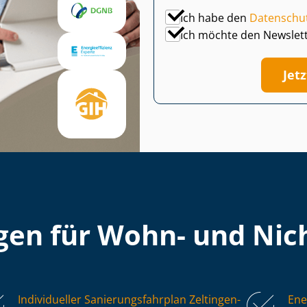
Ich habe den
Datenschu
Ich möchte den Newslet
Jet
en für Wohn- und Nich
Individueller Sa­nie­rungs­fahr­plan Zeltingen-
Ene