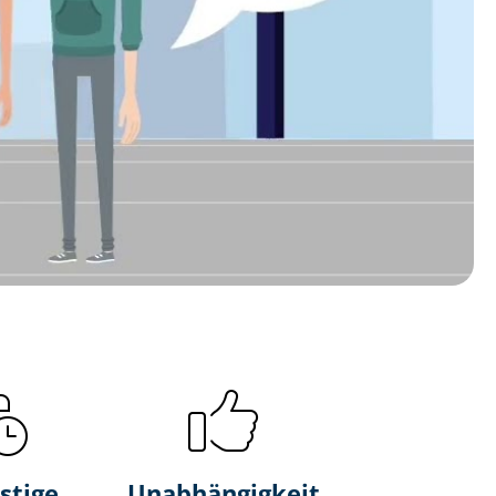
stige
Unabhängigkeit