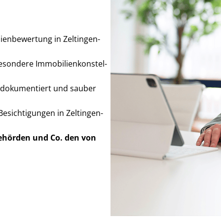
­en­be­wer­tung in Zeltingen-
dere Im­mo­bi­li­en­kon­stel­
ch dokumentiert und sauber
esichtigungen in Zeltingen-
Behörden
und Co. den von