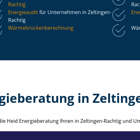
Rachtig
Rac
Energieaudit
für Unternehmen in Zeltingen-
Ene
Rachtig
Wär­me­brü­cken­be­rech­nung
Wär
gieberatung in Zelting
 die Heid Energieberatung Ihnen in Zeltingen-Rachtig und 