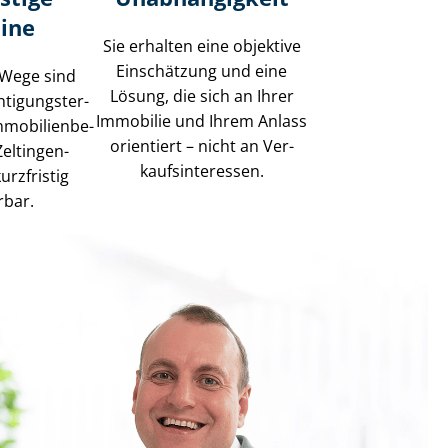
ine
Sie erhalten eine objektive
Einschätzung und eine
 Wege sind
Lösung, die sich an Ihrer
­ti­gungs­ter­
Immobilie und Ihrem Anlass
mo­bi­li­en­be­
orientiert – nicht an Ver­
Zeltingen-
kaufs­in­ter­es­sen.
urzfristig
rbar.