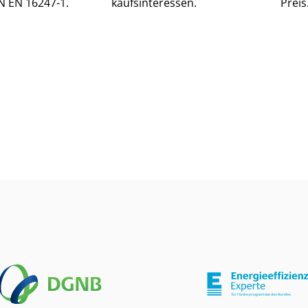
N EN 16247-1.
kaufs­in­ter­es­sen.
Preis