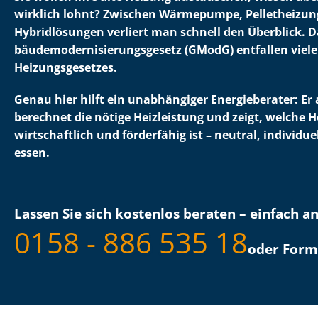
wirklich lohnt? Zwischen Wärmepumpe, Pelletheizung
Hybridlösungen verliert man schnell den Überblick.
bäu­de­mo­der­ni­sie­rungs­ge­setz (GModG) entfallen vie
Hei­zungs­ge­set­zes.
Genau hier hilft ein unabhängiger Energieberater: Er 
berechnet die nötige Heizleistung und zeigt, welche H
wirtschaftlich und förderfähig ist – neutral, individuel
es­sen.
Lassen Sie sich kostenlos beraten – einfach a
0158 - 886 535 18
oder Form