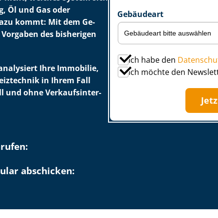
, Öl und Gas oder
Gebäudeart
 Dazu kommt: Mit dem Ge­
le Vorgaben des bisherigen
Ich habe den
Datenschu
analysiert Ihre Immobilie,
Ich möchte den Newslet
eiztechnik in Ihrem Fall
l und ohne Ver­kaufs­in­ter­
Jet
nrufen:
ular abschicken: