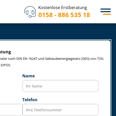
Kostenlose Erstberatung
0158 - 886 535 18
atung
erater nach DIN EN 16247 und Ge­bäu­de­en­er­gie­ge­setz (GEG) von TÜV,
 EIPOS.
Name
Telefon