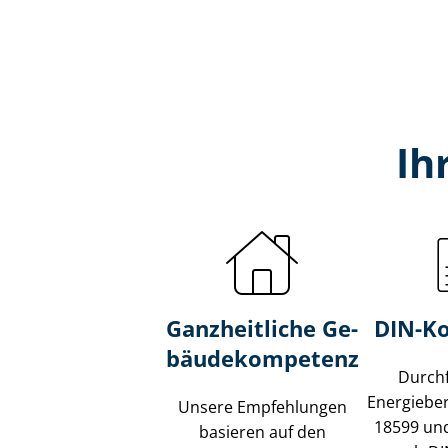
Ih
Ganzheitliche Ge­
DIN-K
bäu­de­kom­pe­tenz
Durch
Energiebe
Unsere Empfehlungen
18599 und
basieren auf den