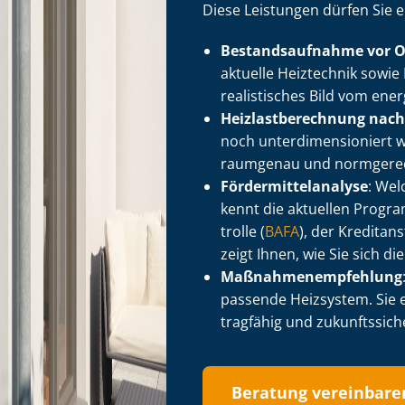
Diese Leistungen dürfen Sie 
Be­stands­auf­nah­me vor O
aktuelle Heiztechnik sowi
realistisches Bild vom ener
Heiz­last­be­rech­nung nac
noch un­ter­di­men­sio­nie
raumgenau und normgerec
För­der­mit­tel­ana­ly­se
: Wel
kennt die aktuellen Progr
trol­le (
BAFA
), der Kreditan
zeigt Ihnen, wie Sie sich d
Maß­nah­men­emp­feh­lung
passende Heizsystem. Sie e
tragfähig und zukunftssiche
Beratung vereinbare