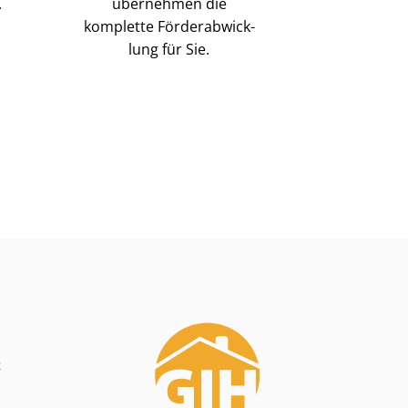
.
übernehmen die
komplette För­der­ab­wick­
lung für Sie.