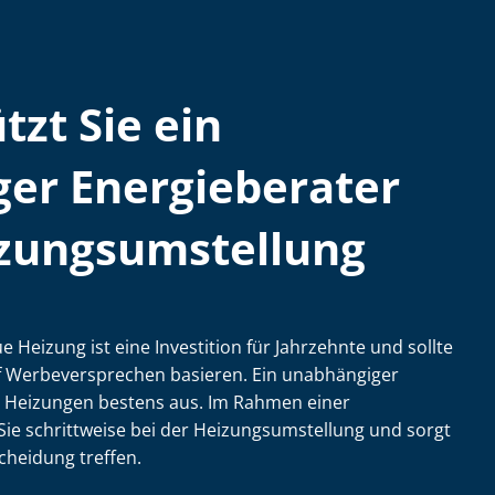
tzt Sie ein
er Energieberater
zungs­um­stel­lung
 Heizung ist eine Investition für Jahrzehnte und sollte
f Wer­be­ver­spre­chen basieren. Ein unabhängiger
t Heizungen bestens aus. Im Rahmen einer
ie schrittweise bei der Hei­zungs­um­stel­lung und sorgt
schei­dung treffen.