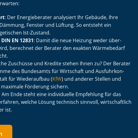
erwarten:
rt
: Der Energieberater analysiert Ihr Gebäude, Ihre
e Dämmung, Fenster und Lüftung. So entsteht ein
getischen Ist-Zustand.
h DIN EN 12831
: Damit die neue Heizung weder über-
rt wird, berechnet der Berater den exakten Wärmebedarf
ht.
che Zuschüsse und Kredite stehen Ihnen zu? Der Berater
amme des Bundesamts für Wirtschaft und Aus­fuhr­kon­
stalt für Wiederaufbau (
KfW
) und anderer Stellen und
ie maximale Förderung sichern.
: Am Ende steht eine individuelle Empfehlung für das
rfahren, welche Lösung technisch sinnvoll, wirtschaftlich
r ist.
n