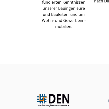
nach DI
fundierten Kenntnissen
unserer Bauingenieure
und Bauleiter rund um
Wohn- und Ge­wer­be­im­
mo­bi­li­en.