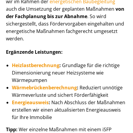
wir im Rahmen der
energetischen Baubegleitung
auch die Umsetzung der geplanten Maßnahmen
von
der Fachplanung bis zur Abnahme
. So wird
sichergestellt, dass Fördervorgaben eingehalten und
energetische Maßnahmen fachgerecht umgesetzt
werden.
Ergänzende Leistungen:
Heiz­last­be­rech­nung
:
Grundlage für die richtige
Dimensionierung neuer Heizsysteme wie
Wärmepumpen
Wär­me­brü­cken­be­rech­nung
:
Reduziert unnötige
Wärmeverluste und sichert Förderfähigkeit
Energieausweis
:
Nach Abschluss der Maßnahmen
erstellen wir einen aktualisierten Energieausweis
für Ihre Immobilie
Tipp:
Wer einzelne Maßnahmen mit einem iSFP