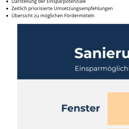
Darstellung der Ein­spar­po­ten­zia­le
Zeitlich priorisierte Um­set­zungs­emp­feh­lun­gen
Übersicht zu möglichen Fördermitteln