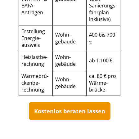
BAFA-
Sanierungs­
Anträgen
fahrplan
inklusive)
Erstellung
Wohn­
400 bis 700
Energie­
gebäude
€
ausweis
Heiz­last­be­
Wohn­
ab 1.100 €
rech­nung
gebäude
Wär­me­brü­
ca. 80 € pro
Wohn­
cken­be­
Wärme­
gebäude
rech­nung
brücke
Kostenlos beraten lassen