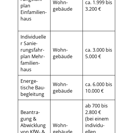
Wohn­
ca. 1.999 bis
plan
gebäude
3.200 €
Einfamilien­
haus
Individuelle
r Sa­nie­
rungs­fahr­
Wohn­
ca. 3.000 bis
plan Mehr­
gebäude
5.000 €
familien­
haus
Energe­
Wohn­
ca. 6.000 bis
tische Bau­
gebäude
10.000 €
begleitung
ab 700 bis
Beantra­
2.800 €
gung &
(bei einem
Abwicklung
Wohn­
individu­
von KfW- &
gebäude
ellen