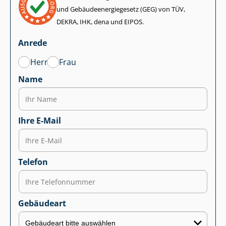
und Ge­bäu­de­en­er­gie­ge­setz (GEG) von TÜV,
DEKRA, IHK, dena und EIPOS.
Anrede
Herr
Frau
Name
Ihre E-Mail
Telefon
Gebäudeart