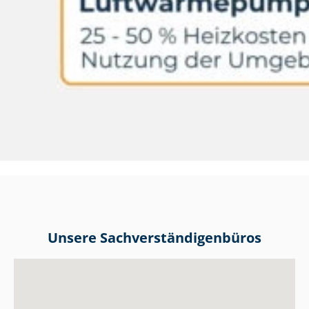
Unsere Sach­ver­stän­di­gen­bü­ros