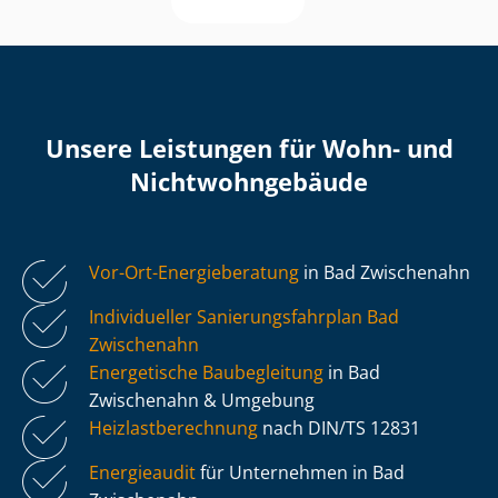
Unsere Leistungen für Wohn- und
Nicht­wohn­ge­bäu­de
Vor-Ort-Energieberatung
in Bad Zwischenahn
Individueller Sa­nie­rungs­fahr­plan Bad
Zwischenahn
Energetische Baubegleitung
in Bad
Zwischenahn & Umgebung
Heiz­last­be­rech­nung
nach DIN/TS 12831
Energieaudit
für Unternehmen in Bad