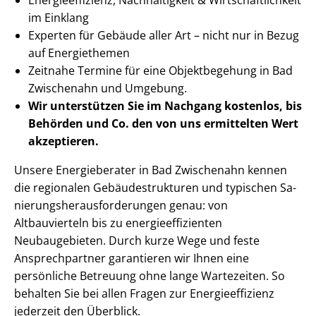
im Einklang
Experten für Gebäude aller Art – nicht nur in Bezug
auf Energiethemen
Zeitnahe Termine für eine Objektbegehung in Bad
Zwischenahn und Umgebung.
Wir unterstützen Sie im Nachgang
kostenlos, bis
Behörden
und Co. den von uns ermittelten
Wert
akzeptieren
.
Unsere Energieberater in Bad Zwischenahn kennen
die regionalen Ge­bäu­de­struk­tu­ren und typischen Sa­
nie­rungs­her­aus­for­de­run­gen genau: von
Altbauvierteln bis zu en­er­gie­ef­fi­zi­en­ten
Neubaugebieten. Durch kurze Wege und feste
Ansprechpartner garantieren wir Ihnen eine
persönliche Betreuung ohne lange Wartezeiten. So
behalten Sie bei allen Fragen zur En­er­gie­ef­fi­zi­enz
jederzeit den Überblick.