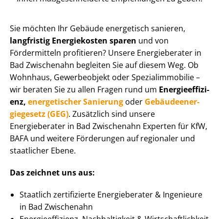
Sie möchten Ihr Gebäude energetisch sanieren,
langfristig Energiekosten sparen
und von
Fördermitteln profitieren? Unsere Energieberater in
Bad Zwischenahn begleiten Sie auf diesem Weg. Ob
Wohnhaus, Gewerbeobjekt oder Spe­zi­al­im­mo­bi­lie –
wir beraten Sie zu allen Fragen rund um
En­er­gie­ef­fi­zi­
enz,
energetischer Sanierung
oder
Ge­bäu­de­en­er­
gie­ge­setz (GEG)
. Zusätzlich sind unsere
Energieberater in Bad Zwischenahn Experten für KfW,
BAFA und weitere Förderungen auf regionaler und
staatlicher Ebene.
Das zeichnet uns aus:
Staatlich zertifizierte Energieberater & Ingenieure
in Bad Zwischenahn
En­er­gie­ef­fi­zi­enz, Nachhaltigkeit & Wirt­schaft­lich­keit