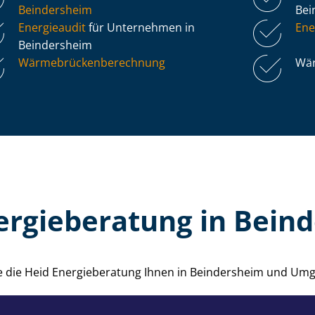
Beindersheim
Bei
Energieaudit
für Unternehmen in
Ene
Beindersheim
Wär­me­brü­cken­be­rech­nung
Wär
ergieberatung in Bein
ie die Heid Energieberatung Ihnen in Beindersheim und Um