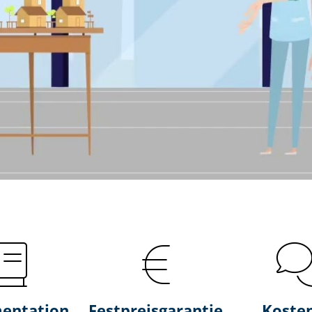
entation
Fest­preis­ga­ran­tie
Koste