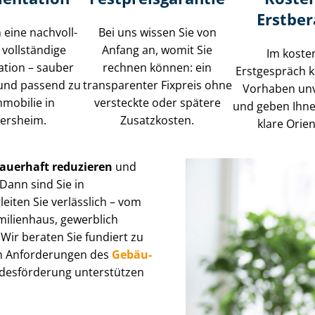
Erstbe
 eine nach­voll­
Bei uns wissen Sie von
, vollständige
Anfang an, womit Sie
Im koste
tion – sauber
rechnen können: ein
Erstgespräch k
 und passend zu
transparenter Fixpreis ohne
Vorhaben unv
mmobilie in
versteckte oder spätere
und geben Ihne
ersheim.
Zusatzkosten.
klare Orien
auerhaft reduzieren
und
ann sind Sie in
eiten Sie verlässlich – vom
milienhaus, gewerblich
Wir beraten Sie fundiert zu
n Anforderungen des
Ge­bäu­
andesförderung unterstützen