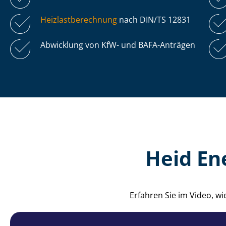
Heiz­last­be­rech­nung
nach DIN/TS 12831
Abwicklung von KfW- und BAFA-Anträgen
Heid En
Erfahren Sie im Video, w