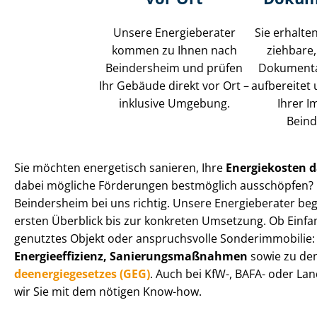
Unsere Energieberater
Sie erhalten
kommen zu Ihnen nach
zieh­ba­re
Beindersheim und prüfen
Dokumenta
Ihr Gebäude direkt vor Ort –
aufbereitet
inklusive Umgebung.
Ihrer I
Beind
Sie möchten energetisch sanieren, Ihre
Energiekosten d
dabei mögliche Förderungen bestmöglich ausschöpfen? D
Beindersheim bei uns richtig. Unsere Energieberater begl
ersten Überblick bis zur konkreten Umsetzung. Ob Einfa
genutztes Objekt oder anspruchsvolle Sonderimmobilie: 
En­er­gie­ef­fi­zi­enz, Sa­nie­rungs­maß­nah­men
sowie zu de
de­en­er­gie­ge­set­zes (GEG)
. Auch bei KfW-, BAFA- oder L
wir Sie mit dem nötigen Know-how.