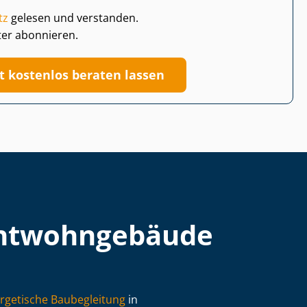
tz
gelesen und verstanden.
ter abonnieren.
zt kostenlos beraten lassen
t­wohn­ge­bäu­de
rgetische Baubegleitung
in