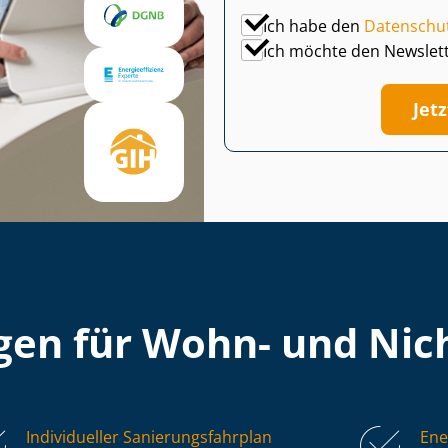
Ich habe den
Datenschu
Ich möchte den Newslet
Jet
en für Wohn- und Nich
Individueller Sa­nie­rungs­fahr­plan
Ene