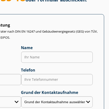
atung
rater nach DIN EN 16247 und Ge­bäu­de­en­er­gie­ge­setz (GEG) von TÜV,
 EIPOS.
Name
Telefon
Grund der Kontaktaufnahme