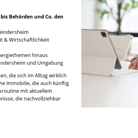
 bis Behörden
und Co. den
 Beindersheim
t & Wirt­schaft­lich­keit
Energiethemen hinaus
Beindersheim und Umgebung
n, die sich im Alltag wirklich
ne Immobilie, die auch künftig
sroutine mit aktuellem
nisse, die nachvollziehbar