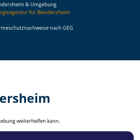
ndersheim & Umgebung
rgieagentur für Beindersheim
­me­schutz­nach­wei­se nach GEG
dersheim
gebung weiterhelfen kann.