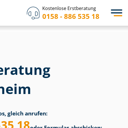
Kostenlose Erstberatung
0158 - 886 535 18
eratung
heim
s, gleich anrufen:
535 18
oder Formular abschicken: