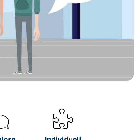
nlose
Individuell