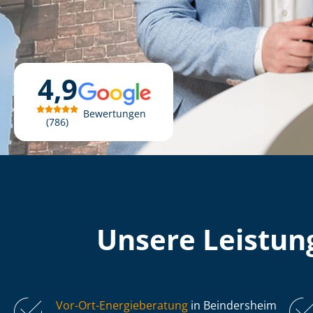
4,9
Bewertungen
786
Unsere Leistung
Vor-Ort-Energieberatung
in Beindersheim