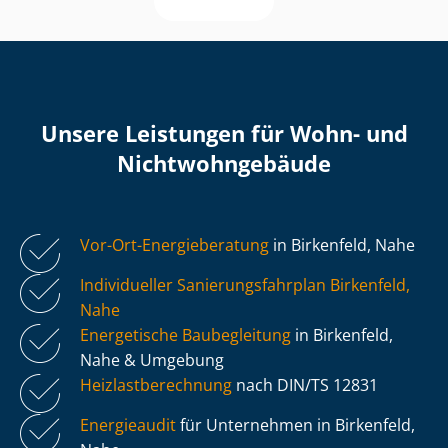
Unsere Leistungen für Wohn- und
Nicht­wohn­ge­bäu­de
Vor-Ort-Energieberatung
in Birkenfeld, Nahe
Individueller Sa­nie­rungs­fahr­plan Birkenfeld,
Nahe
Energetische Baubegleitung
in Birkenfeld,
Nahe & Umgebung
Heiz­last­be­rech­nung
nach DIN/TS 12831
Energieaudit
für Unternehmen in Birkenfeld,