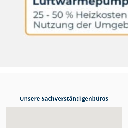
Unsere Sach­ver­stän­di­gen­bü­ros