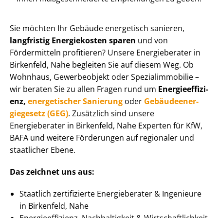
Sie möchten Ihr Gebäude energetisch sanieren,
langfristig Energiekosten sparen
und von
Fördermitteln profitieren? Unsere Energieberater in
Birkenfeld, Nahe begleiten Sie auf diesem Weg. Ob
Wohnhaus, Gewerbeobjekt oder Spe­zi­al­im­mo­bi­lie –
wir beraten Sie zu allen Fragen rund um
En­er­gie­ef­fi­zi­
enz,
energetischer Sanierung
oder
Ge­bäu­de­en­er­
gie­ge­setz (GEG)
. Zusätzlich sind unsere
Energieberater in Birkenfeld, Nahe Experten für KfW,
BAFA und weitere Förderungen auf regionaler und
staatlicher Ebene.
Das zeichnet uns aus:
Staatlich zertifizierte Energieberater & Ingenieure
in Birkenfeld, Nahe
En­er­gie­ef­fi­zi­enz, Nachhaltigkeit & Wirt­schaft­lich­keit