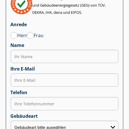
und Ge­bäu­de­en­er­gie­ge­setz (GEG) von TÜV,
DEKRA, IHK, dena und EIPOS.
Anrede
Herr
Frau
Name
Ihre E-Mail
Telefon
Gebäudeart