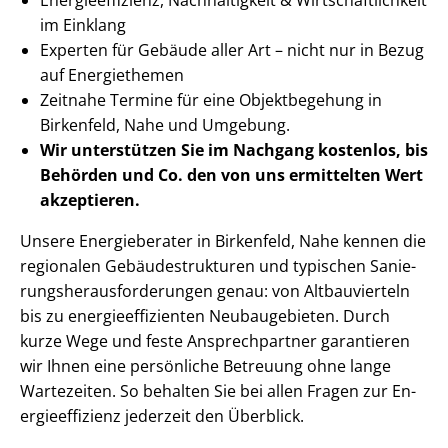
im Einklang
Experten für Gebäude aller Art – nicht nur in Bezug
auf Energiethemen
Zeitnahe Termine für eine Objektbegehung in
Birkenfeld, Nahe und Umgebung.
Wir unterstützen Sie im Nachgang
kostenlos, bis
Behörden
und Co. den von uns ermittelten
Wert
akzeptieren
.
Unsere Energieberater in Birkenfeld, Nahe kennen die
regionalen Ge­bäu­de­struk­tu­ren und typischen Sa­nie­
rungs­her­aus­for­de­run­gen genau: von Altbauvierteln
bis zu en­er­gie­ef­fi­zi­en­ten Neubaugebieten. Durch
kurze Wege und feste Ansprechpartner garantieren
wir Ihnen eine persönliche Betreuung ohne lange
Wartezeiten. So behalten Sie bei allen Fragen zur En­
er­gie­ef­fi­zi­enz jederzeit den Überblick.