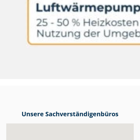
Unsere Sach­ver­stän­di­gen­bü­ros