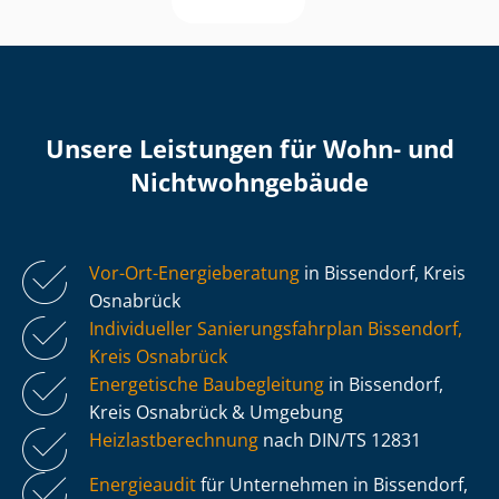
Unsere Leistungen für Wohn- und
Nicht­wohn­ge­bäu­de
Vor-Ort-Energieberatung
in Bissendorf, Kreis
Osnabrück
Individueller Sa­nie­rungs­fahr­plan Bissendorf,
Kreis Osnabrück
Energetische Baubegleitung
in Bissendorf,
Kreis Osnabrück & Umgebung
Heiz­last­be­rech­nung
nach DIN/TS 12831
Energieaudit
für Unternehmen in Bissendorf,