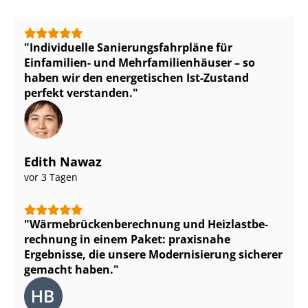
Individuelle Sa­nie­rungs­fahr­plä­ne für
Einfamilien- und Mehr­fa­mi­li­en­häu­ser – so
haben wir den energetischen Ist-Zustand
perfekt verstanden.
Edith Nawaz
vor 3 Tagen
Wär­me­brü­cken­be­rech­nung und Heiz­last­be­
rech­nung in einem Paket: praxisnahe
Ergebnisse, die unsere Modernisierung sicherer
gemacht haben.