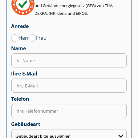
und Ge­bäu­de­en­er­gie­ge­setz (GEG) von TÜV,
DEKRA, IHK, dena und EIPOS.
Anrede
Herr
Frau
Name
Ihre E-Mail
Telefon
Gebäudeart