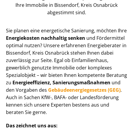
Ihre Immobilie in Bissendorf, Kreis Osnabrück
abgestimmt sind.
Sie planen eine energetische Sanierung, möchten Ihre
Energiekosten nachhaltig senken
und Fördermittel
optimal nutzen? Unsere erfahrenen Energieberater in
Bissendorf, Kreis Osnabrück stehen Ihnen dabei
zuverlässig zur Seite. Egal ob Einfamilienhaus,
gewerblich genutzte Immobilie oder komplexes
Spezialobjekt – wir bieten Ihnen kompetente Beratung
zu
En­er­gie­ef­fi­zi­enz, Sa­nie­rungs­maß­nah­men
und
den Vorgaben des
Ge­bäu­de­en­er­gie­ge­set­zes (GEG)
.
Auch in Sachen KfW-, BAFA- oder Landesförderung
kennen sich unsere Experten bestens aus und
beraten Sie gerne.
Das zeichnet uns aus: