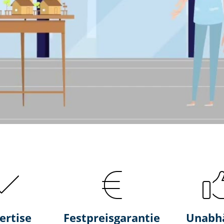
ertise
Fest­preis­ga­ran­tie
Unabh