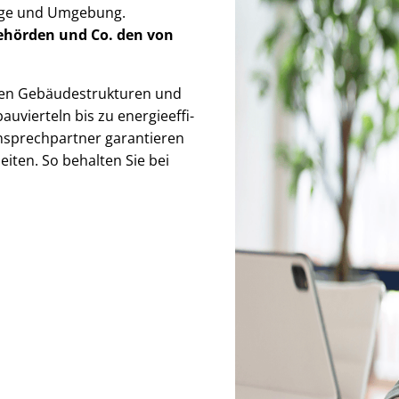
lage und Umgebung.
Behörden
und Co. den von
 Ge­bäu­de­struk­tu­ren und
uvierteln bis zu en­er­gie­ef­fi­
Ansprechpartner garantieren
iten. So behalten Sie bei