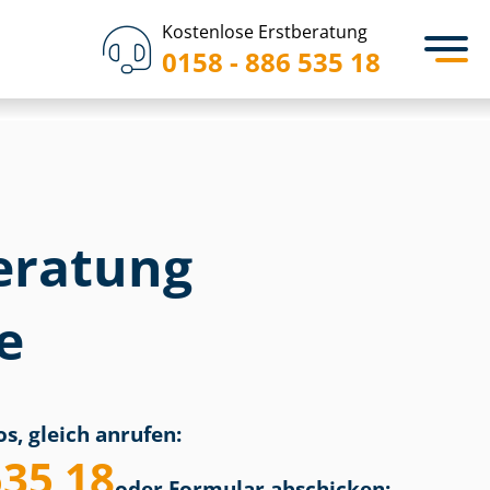
Kostenlose Erstberatung
0158 - 886 535 18
eratung
e
s, gleich anrufen:
535 18
oder Formular abschicken: