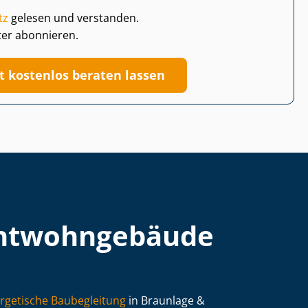
tz
gelesen und verstanden.
ter abonnieren.
zt kostenlos beraten lassen
t­wohn­ge­bäu­de
rgetische Baubegleitung
in Braunlage &