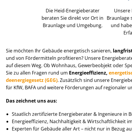
Die Heid-Energieberater
Unsere 
beraten Sie direkt vor Ort in
Braunlage s
Braunlage und Umgebung.
und habe
Erf
Sie möchten Ihr Gebäude energetisch sanieren,
langfris
und von Fördermitteln profitieren? Unsere Energieberate
auf diesem Weg. Ob Wohnhaus, Gewerbeobjekt oder Spe­zi­a
Sie zu allen Fragen rund um
En­er­gie­ef­fi­zi­enz,
energetis
de­en­er­gie­ge­setz (GEG)
. Zusätzlich sind unsere Energieb
für KfW, BAFA und weitere Förderungen auf regionaler un
Das zeichnet uns aus:
Staatlich zertifizierte Energieberater & Ingenieure in 
En­er­gie­ef­fi­zi­enz, Nachhaltigkeit & Wirt­schaft­lich­keit 
Experten für Gebäude aller Art – nicht nur in Bezug 