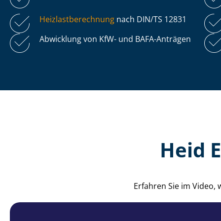
Heiz­last­be­rech­nung
nach DIN/TS 12831
Abwicklung von KfW- und BAFA-Anträgen
Heid 
Erfahren Sie im Video,