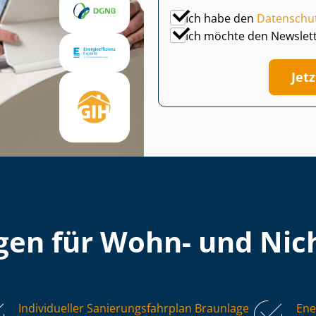
Ich habe den
Datenschu
Ich möchte den Newslet
Jet
en für Wohn- und Nich
Individueller Sa­nie­rungs­fahr­plan Braunlage
Ene