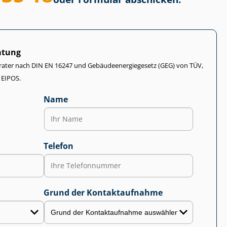
atung
rater nach DIN EN 16247 und Ge­bäu­de­en­er­gie­ge­setz (GEG) von TÜV,
 EIPOS.
Name
Telefon
Grund der Kontaktaufnahme