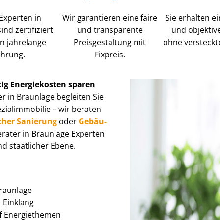
Experten in
Wir garantieren eine faire
Sie erhalten ei
ind zertifiziert
und transparente
und objektiv
n jahrelange
Preisgestaltung mit
ohne versteckt
ahrung.
Fixpreis.
tig Energiekosten sparen
r in Braunlage begleiten Sie
l­im­mo­bi­lie – wir beraten
cher Sanierung
oder
Ge­bäu­
erater in Braunlage Experten
d staatlicher Ebene.
Braunlage
im Einklang
auf Energiethemen