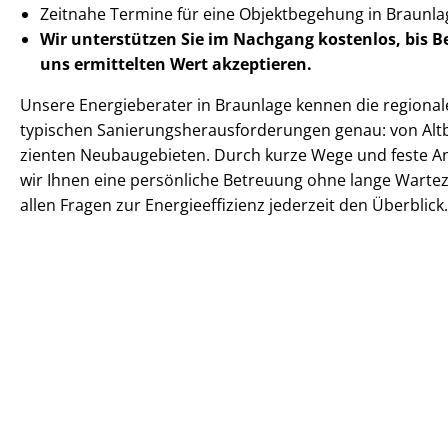
Zeitnahe Termine für eine Objektbegehung in Braun
Wir unterstützen Sie im Nachgang
kostenlos, bis 
uns ermittelten
Wert akzeptieren
.
Unsere Energieberater in Braunlage kennen die regionalen
typischen Sa­nie­rungs­her­aus­for­de­run­gen genau: von Altba
zi­en­ten Neubaugebieten. Durch kurze Wege und feste 
wir Ihnen eine persönliche Betreuung ohne lange Warteze
allen Fragen zur En­er­gie­ef­fi­zi­enz jederzeit den Überblick.