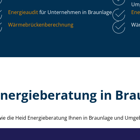
Um
Energieaudit
für Unternehmen in Braunlage
Ene
Wär­me­brü­cken­be­rech­nung
Wär
Energieberatung in Bra
 wie die Heid Energieberatung Ihnen in Braunlage und Umge