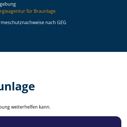
gebung
rgieagentur für Braunlage
­me­schutz­nach­wei­se nach GEG
unlage
bung weiterhelfen kann.