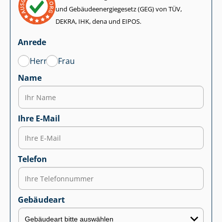
und Ge­bäu­de­en­er­gie­ge­setz (GEG) von TÜV,
DEKRA, IHK, dena und EIPOS.
Anrede
Herr
Frau
Name
Ihre E-Mail
Telefon
Gebäudeart