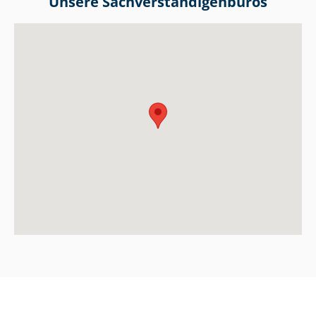
Unsere Sach­ver­stän­di­gen­bü­ros