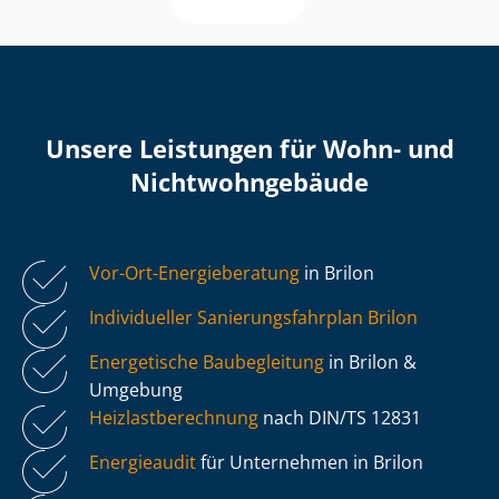
Unsere Leistungen für Wohn- und
Nicht­wohn­ge­bäu­de
Vor-Ort-Energieberatung
in Brilon
Individueller Sa­nie­rungs­fahr­plan Brilon
Energetische Baubegleitung
in Brilon &
Umgebung
Heiz­last­be­rech­nung
nach DIN/TS 12831
Energieaudit
für Unternehmen in Brilon