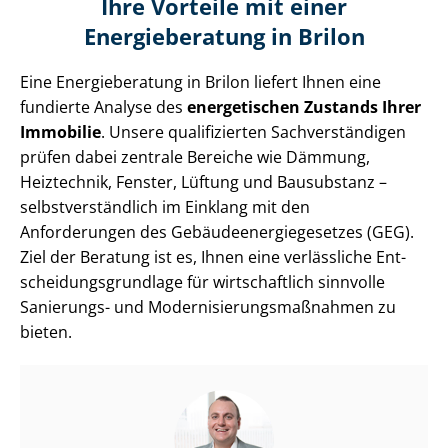
Ihre Vorteile mit einer
Energieberatung in Brilon
Eine Energieberatung in Brilon liefert Ihnen eine
fundierte Analyse des
energetischen Zustands Ihrer
Immobilie
. Unsere qualifizierten Sach­ver­stän­di­gen
prüfen dabei zentrale Bereiche wie Dämmung,
Heiztechnik, Fenster, Lüftung und Bausubstanz –
selbst­ver­ständ­lich im Einklang mit den
Anforderungen des Ge­bäu­de­en­er­gie­ge­set­zes (GEG).
Ziel der Beratung ist es, Ihnen eine verlässliche Ent­
schei­dungs­grund­la­ge für wirtschaftlich sinnvolle
Sanierungs- und Mo­der­ni­sie­rungs­maß­nah­men zu
bieten.