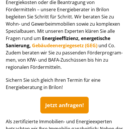
Energiekosten oder die Beantragung von
Fördermitteln – unsere Energieberater in Brilon
begleiten Sie Schritt für Schritt. Wir beraten Sie zu
Wohn- und Ge­wer­be­im­mo­bi­li­en sowie zu komplexen
Spezialbauen. Mit unseren Experten klären Sie alle
Fragen rund um
En­er­gie­ef­fi­zi­enz, energetische
Sanierung,
Ge­bäu­de­en­er­gie­ge­setz (GEG)
und Co.
Zudem beraten wir Sie zu passenden För­der­pro­gram­
men, von KfW- und BAFA-Zuschüssen bis hin zu
regionalen Fördermitteln.
Sichern Sie sich gleich Ihren Termin für eine
Energieberatung in Brilon!
Jetzt anfragen!
Als zertifizierte Immobilien- und Energieexperten
betrachten wir Ihre Immobilie ganzheitlich: Neben der