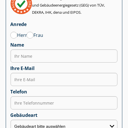
und Ge­bäu­de­en­er­gie­ge­setz (GEG) von TÜV,
DEKRA, IHK, dena und EIPOS.
Anrede
Herr
Frau
Name
Ihre E-Mail
Telefon
Gebäudeart