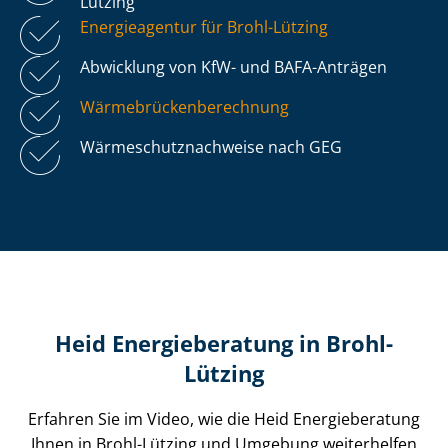
Lützing
Energieagentur für Brohl-Lützing
Abwicklung von KfW- und BAFA-Anträgen
Wär­me­brü­cken­be­rech­nung
Wär­me­schutz­nach­wei­se nach GEG
Heid Energieberatung in Brohl-
Lützing
Erfahren Sie im Video, wie die Heid Energieberatung
Ihnen in Brohl-Lützing und Umgebung weiterhelfen