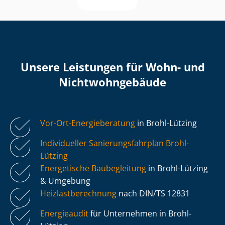
Unsere Leistungen für Wohn- und
Nicht­wohn­ge­bäu­de
Vor-Ort-Energieberatung
in Brohl-Lützing
Individueller Sa­nie­rungs­fahr­plan Brohl-
Lützing
Energetische Baubegleitung
in Brohl-Lützing
& Umgebung
Heiz­last­be­rech­nung
nach DIN/TS 12831
Energieaudit
für Unternehmen in Brohl-