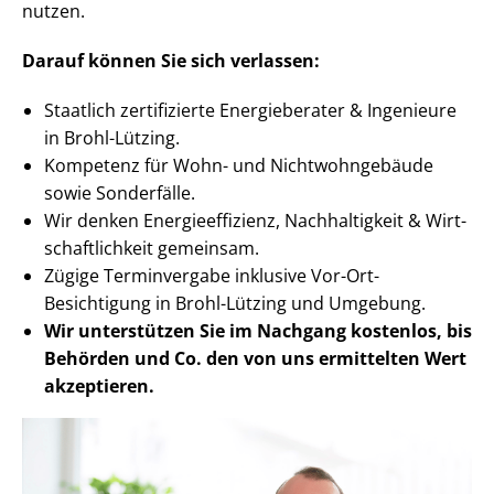
nutzen.
Darauf können Sie sich verlassen:
Staatlich zertifizierte Energieberater & Ingenieure
in Brohl-Lützing.
Kompetenz für Wohn- und Nicht­wohn­ge­bäu­de
sowie Sonderfälle.
Wir denken En­er­gie­ef­fi­zi­enz, Nachhaltigkeit & Wirt­
schaft­lich­keit gemeinsam.
Zügige Terminvergabe inklusive Vor-Ort-
Besichtigung in Brohl-Lützing und Umgebung.
Wir unterstützen Sie im Nachgang
kostenlos, bis
Behörden
und Co. den von uns ermittelten
Wert
akzeptieren
.