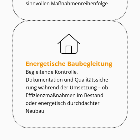
sinnvollen Maß­nah­men­rei­hen­fol­ge.
Energetische Baubegleitung
Begleitende Kontrolle,
Dokumentation und Qua­li­täts­si­che­
rung während der Umsetzung – ob
Ef­fi­zi­enz­maß­nah­men im Bestand
oder energetisch durchdachter
Neubau.