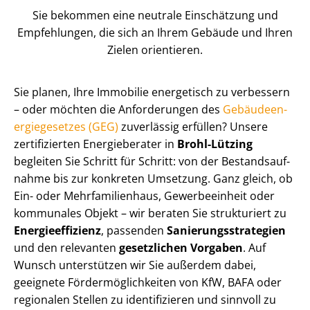
Sie bekommen eine neutrale Einschätzung und
Empfehlungen, die sich an Ihrem Gebäude und Ihren
Zielen orientieren.
Sie planen, Ihre Immobilie energetisch zu verbessern
– oder möchten die Anforderungen des
Ge­bäu­de­en­
er­gie­ge­set­zes (GEG)
zuverlässig erfüllen? Unsere
zertifizierten Energieberater in
Brohl-Lützing
begleiten Sie Schritt für Schritt: von der Be­stands­auf­
nah­me bis zur konkreten Umsetzung. Ganz gleich, ob
Ein- oder Mehr­fa­mi­li­en­haus, Gewerbeeinheit oder
kommunales Objekt – wir beraten Sie strukturiert zu
En­er­gie­ef­fi­zi­enz
, passenden
Sa­nie­rungs­stra­te­gien
und den relevanten
gesetzlichen Vorgaben
. Auf
Wunsch unterstützen wir Sie außerdem dabei,
geeignete För­der­mög­lich­kei­ten von KfW, BAFA oder
regionalen Stellen zu identifizieren und sinnvoll zu