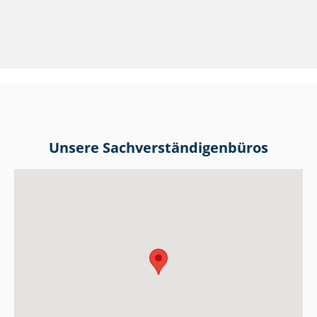
Unsere Sach­ver­stän­di­gen­bü­ros