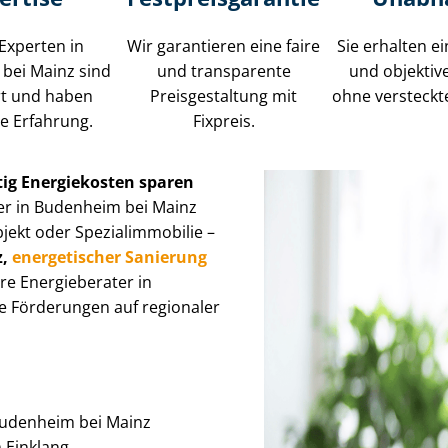
Experten in
Wir garantieren eine faire
Sie erhalten ei
bei Mainz sind
und transparente
und objektiv
ert und haben
Preisgestaltung mit
ohne versteckt
e Erfahrung.
Fixpreis.
tig Energiekosten sparen
er in Budenheim bei Mainz
oder Spe­zi­al­im­mo­bi­lie –
nz,
energetischer Sanierung
ere Energieberater in
e Förderungen auf regionaler
 Budenheim bei Mainz
im Einklang