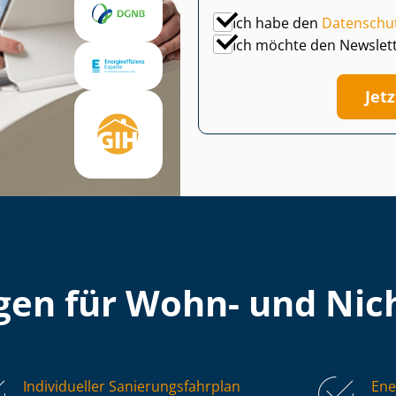
Ich habe den
Datenschu
Ich möchte den Newslet
Jet
en für Wohn- und Nich
Individueller Sa­nie­rungs­fahr­plan
Ene