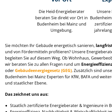
Die Heid-Energieberater
Unsere 
beraten Sie direkt vor Ort in
Budenheim 
Budenheim bei Mainz und
zertifizi
Umgebung.
jahrelang
Sie möchten Ihr Gebäude energetisch sanieren,
langfris
und von Fördermitteln profitieren? Unsere Energieberat
begleiten Sie auf diesem Weg. Ob Wohnhaus, Gewerbeobjekt 
wir beraten Sie zu allen Fragen rund um
En­er­gie­ef­fi­zi­e
oder
Ge­bäu­de­en­er­gie­ge­setz (GEG)
. Zusätzlich sind uns
Budenheim bei Mainz Experten für KfW, BAFA und weiter
und staatlicher Ebene.
Das zeichnet uns aus:
Staatlich zertifizierte Energieberater & Ingenieure in
En­er­gie­ef­fi­zi­enz, Nachhaltigkeit & Wirt­schaft­lich­keit 