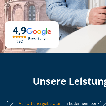
4,9
Bewertungen
786
Unsere Leistung
Vor-Ort-Energieberatung
in Budenheim bei