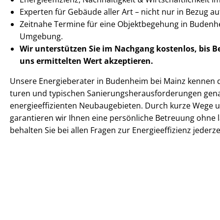
Experten für Gebäude aller Art – nicht nur in Bezug 
Zeitnahe Termine für eine Objektbegehung in Budenh
Umgebung.
Wir unterstützen Sie im Nachgang
kostenlos, bis 
uns ermittelten
Wert akzeptieren
.
Unsere Energieberater in Budenheim bei Mainz kennen di
tu­ren und typischen Sa­nie­rungs­her­aus­for­de­run­gen ge
en­er­gie­ef­fi­zi­en­ten Neubaugebieten. Durch kurze Weg
garantieren wir Ihnen eine persönliche Betreuung ohne 
behalten Sie bei allen Fragen zur En­er­gie­ef­fi­zi­enz jeder