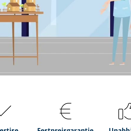
ertise
Fest­preis­ga­ran­tie
Unabh