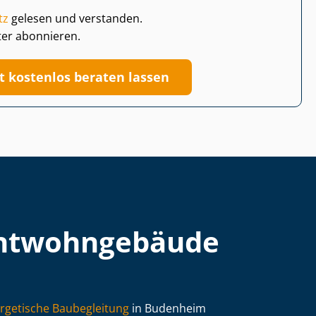
tz
gelesen und verstanden.
ter abonnieren.
zt kostenlos beraten lassen
t­wohn­ge­bäu­de
rgetische Baubegleitung
in Budenheim