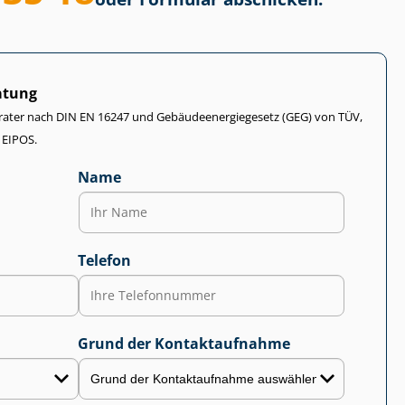
atung
rater nach DIN EN 16247 und Ge­bäu­de­en­er­gie­ge­setz (GEG) von TÜV,
 EIPOS.
Name
Telefon
Grund der Kontaktaufnahme