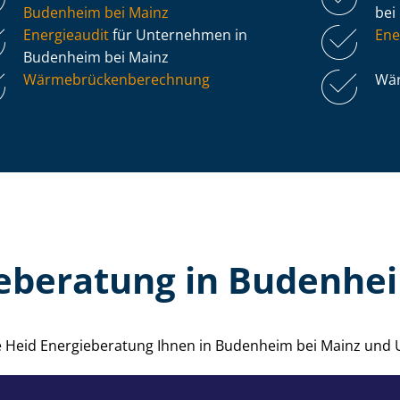
Budenheim bei Mainz
bei
Energieaudit
für Unternehmen in
Ene
Budenheim bei Mainz
Wär­me­brü­cken­be­rech­nung
Wär
eberatung in Budenhe
die Heid Energieberatung Ihnen in Budenheim bei Mainz und