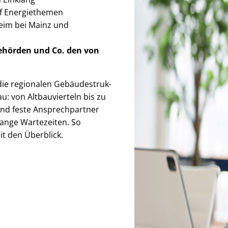
auf Energiethemen
eim bei Mainz und
Behörden
und Co. den von
e regionalen Ge­bäu­de­struk­
nau: von Altbauvierteln bis zu
e und feste Ansprechpartner
lange Wartezeiten. So
zeit den Überblick.