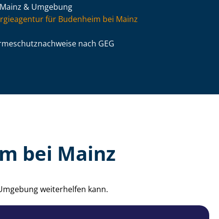
 Mainz & Umgebung
rgieagentur für Budenheim bei Mainz
­me­schutz­nach­wei­se nach GEG
im bei Mainz
 Umgebung weiterhelfen kann.