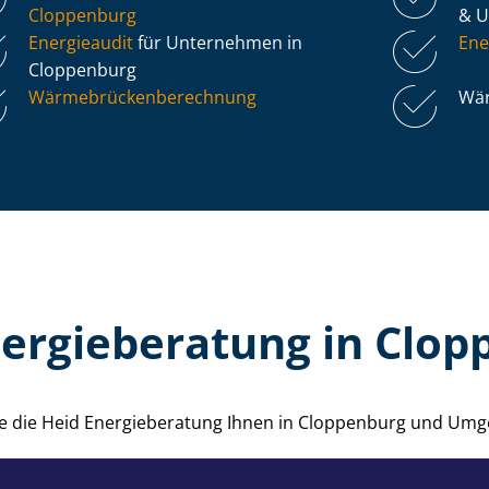
Cloppenburg
& 
Energieaudit
für Unternehmen in
Ene
Cloppenburg
Wär­me­brü­cken­be­rech­nung
Wär
nergieberatung in Clop
wie die Heid Energieberatung Ihnen in Cloppenburg und Umg