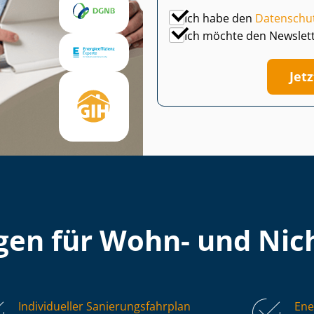
Ich habe den
Datenschu
Ich möchte den Newslet
Jet
en für Wohn- und Nich
Individueller Sa­nie­rungs­fahr­plan
Ene