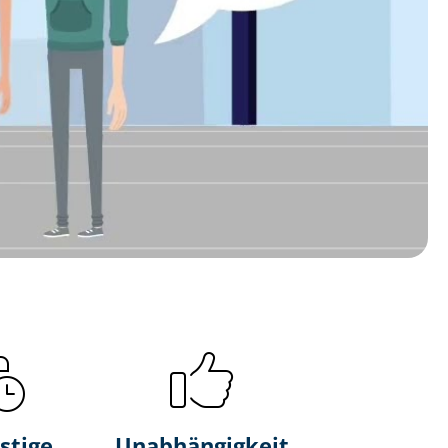
stige
Unabhängigkeit