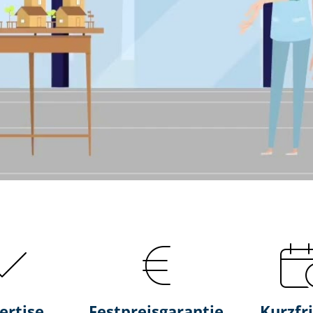
ertise
Fest­preis­ga­ran­tie
Kurzfri