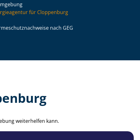
Umgebung
rgieagentur für Cloppenburg
­me­schutz­nach­wei­se nach GEG
penburg
ebung weiterhelfen kann.