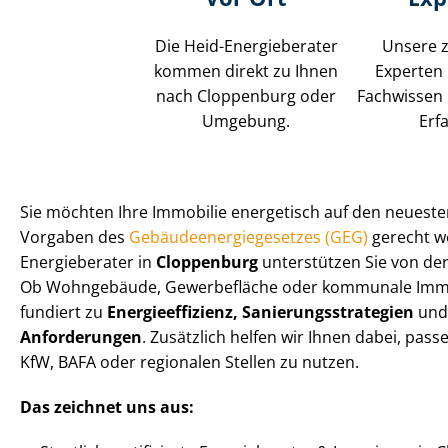
Die Heid-Energieberater
Unsere z
kommen direkt zu Ihnen
Experten
nach Cloppenburg oder
Fachwissen 
Umgebung.
Erf
Sie möchten Ihre Immobilie energetisch auf den neuest
Vorgaben des
Ge­bäu­de­en­er­gie­ge­set­zes (GEG)
gerecht we
Energieberater in
Cloppenburg
unterstützen Sie von der
Ob Wohngebäude, Gewerbefläche oder kommunale Immobi
fundiert zu
En­er­gie­ef­fi­zi­enz, Sa­nie­rungs­stra­te­gien
un
Anforderungen
. Zusätzlich helfen wir Ihnen dabei, p
KfW, BAFA oder regionalen Stellen zu nutzen.
Das zeichnet uns aus: