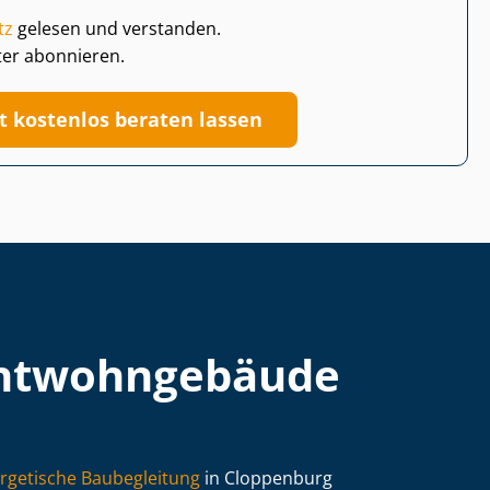
tz
gelesen und verstanden.
ter abonnieren.
zt kostenlos beraten lassen
t­wohn­ge­bäu­de
rgetische Baubegleitung
in Cloppenburg