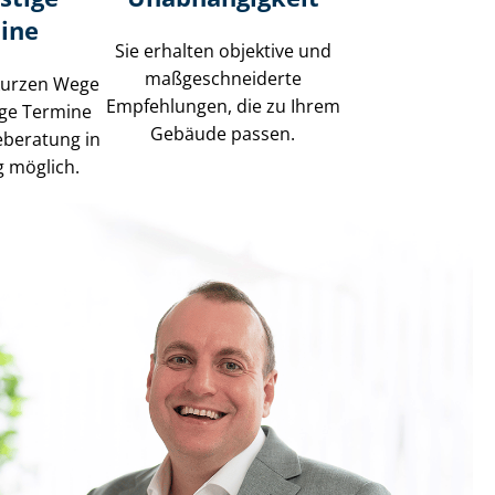
ine
Sie erhalten objektive und
maß­ge­schnei­der­te
kurzen Wege
Empfehlungen, die zu Ihrem
tige Termine
Gebäude passen.
ieberatung in
 möglich.