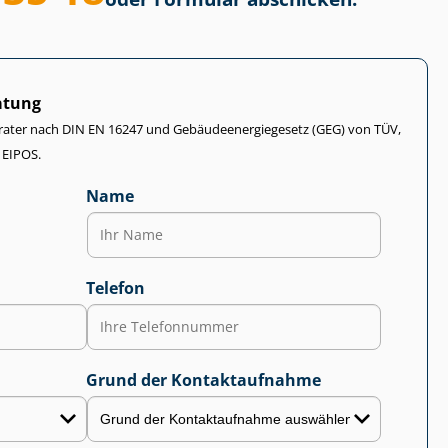
atung
rater nach DIN EN 16247 und Ge­bäu­de­en­er­gie­ge­setz (GEG) von TÜV,
 EIPOS.
Name
Telefon
Grund der Kontaktaufnahme