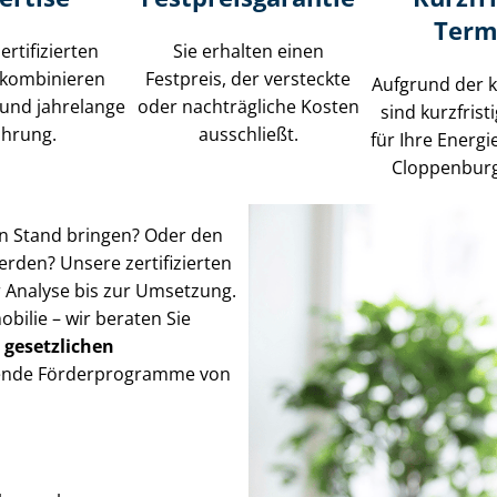
Term
ertifizierten
Sie erhalten einen
 kombinieren
Festpreis, der versteckte
Aufgrund der 
und jahrelange
oder nachträgliche Kosten
sind kurzfris
ahrung.
ausschließt.
für Ihre Energ
Cloppenburg
en Stand bringen? Oder den
rden? Unsere zertifizierten
 Analyse bis zur Umsetzung.
lie – wir beraten Sie
d
gesetzlichen
assende Förderprogramme von