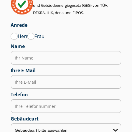
und Ge­bäu­de­en­er­gie­ge­setz (GEG) von TÜV,
DEKRA, IHK, dena und EIPOS.
Anrede
Herr
Frau
Name
Ihre E-Mail
Telefon
Gebäudeart