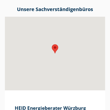
Unsere Sach­ver­stän­di­gen­bü­ros
HEID Energieberater Würzburg