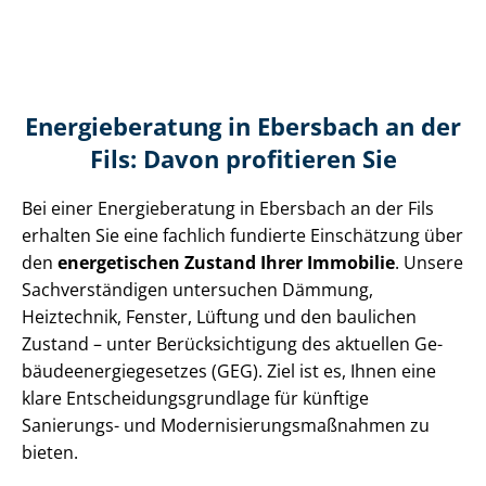
Energieberatung in Ebersbach an der
Fils: Davon profitieren Sie
Bei einer Energieberatung in Ebersbach an der Fils
erhalten Sie eine fachlich fundierte Einschätzung über
den
energetischen Zustand Ihrer Immobilie
. Unsere
Sach­ver­stän­di­gen untersuchen Dämmung,
Heiztechnik, Fenster, Lüftung und den baulichen
Zustand – unter Be­rück­sich­ti­gung des aktuellen Ge­
bäu­de­en­er­gie­ge­set­zes (GEG). Ziel ist es, Ihnen eine
klare Ent­schei­dungs­grund­la­ge für künftige
Sanierungs- und Mo­der­ni­sie­rungs­maß­nah­men zu
bieten.