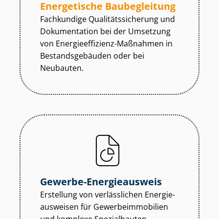
Energetische Baubegleitung
Fachkundige Qua­li­täts­si­che­rung und
Dokumentation bei der Umsetzung
von En­er­gie­ef­fi­zi­enz-Maßnahmen in
Be­stands­ge­bäu­den oder bei
Neubauten.
Gewerbe-Energieausweis
Erstellung von verlässlichen En­er­gie­
aus­wei­sen für Ge­wer­be­im­mo­bi­li­en