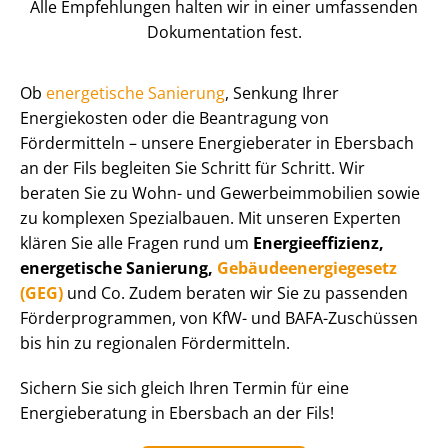
Alle Empfehlungen halten wir in einer umfassenden
Dokumentation fest.
Ob
energetische Sanierung
, Senkung Ihrer
Energiekosten oder die Beantragung von
Fördermitteln – unsere Energieberater in Ebersbach
an der Fils begleiten Sie Schritt für Schritt. Wir
beraten Sie zu Wohn- und Ge­wer­be­im­mo­bi­li­en sowie
zu komplexen Spezialbauen. Mit unseren Experten
klären Sie alle Fragen rund um
En­er­gie­ef­fi­zi­enz,
energetische Sanierung,
Ge­bäu­de­en­er­gie­ge­setz
(GEG)
und Co. Zudem beraten wir Sie zu passenden
För­der­pro­gram­men, von KfW- und BAFA-Zuschüssen
bis hin zu regionalen Fördermitteln.
Sichern Sie sich gleich Ihren Termin für eine
Energieberatung in Ebersbach an der Fils!