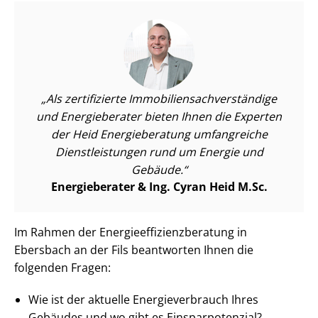
Als zertifizierte Im­mo­bi­li­en­sach­ver­stän­di­ge
und Energieberater bieten Ihnen die Experten
der Heid Energieberatung umfangreiche
Dienst­leis­tun­gen rund um Energie und
Gebäude.
Energieberater & Ing. Cyran Heid M.Sc.
Im Rahmen der En­er­gie­ef­fi­zi­enz­be­ra­tung in
Ebersbach an der Fils beantworten Ihnen die
folgenden Fragen:
Wie ist der aktuelle En­er­gie­ver­brauch Ihres
Gebäudes und wo gibt es Ein­spar­po­ten­zi­al?