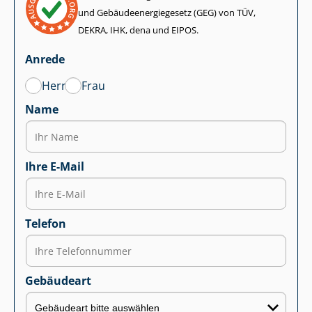
und Ge­bäu­de­en­er­gie­ge­setz (GEG) von TÜV,
DEKRA, IHK, dena und EIPOS.
Anrede
Herr
Frau
Name
Ihre E-Mail
Telefon
Gebäudeart