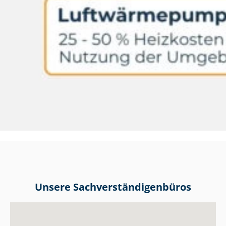
Unsere Sach­ver­stän­di­gen­bü­ros