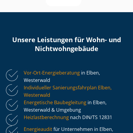
Unsere Leistungen für Wohn- und
Nicht­wohn­ge­bäu­de
Vor-Ort-Energieberatung
in Elben,
Westerwald
Individueller Sa­nie­rungs­fahr­plan Elben,
Westerwald
Energetische Baubegleitung
in Elben,
Westerwald & Umgebung
Heiz­last­be­rech­nung
nach DIN/TS 12831
Energieaudit
für Unternehmen in Elben,