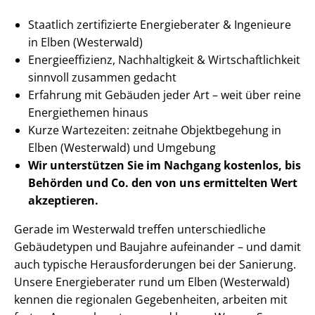
Staatlich zertifizierte Energieberater & Ingenieure
in Elben (Westerwald)
En­er­gie­ef­fi­zi­enz, Nachhaltigkeit & Wirt­schaft­lich­keit
sinnvoll zusammen gedacht
Erfahrung mit Gebäuden jeder Art – weit über reine
Energiethemen hinaus
Kurze Wartezeiten: zeitnahe Objektbegehung in
Elben (Westerwald) und Umgebung
Wir unterstützen Sie im Nachgang
kostenlos, bis
Behörden
und Co. den von uns ermittelten
Wert
akzeptieren
.
Gerade im Westerwald treffen un­ter­schied­li­che
Gebäudetypen und Baujahre aufeinander – und damit
auch typische Her­aus­for­de­run­gen bei der Sanierung.
Unsere Energieberater rund um Elben (Westerwald)
kennen die regionalen Gegebenheiten, arbeiten mit