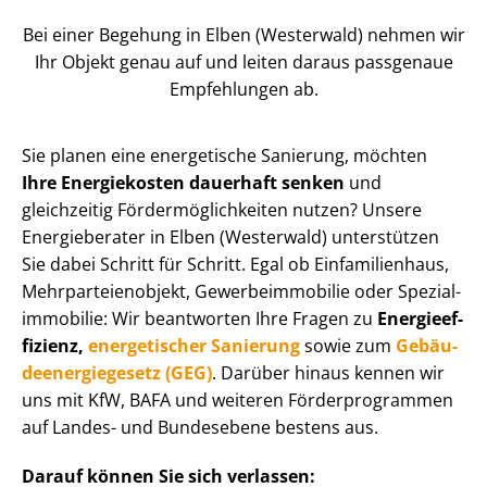
Bei einer Begehung in Elben (Westerwald) nehmen wir
Ihr Objekt genau auf und leiten daraus passgenaue
Empfehlungen ab.
Sie planen eine energetische Sanierung, möchten
Ihre Energiekosten dauerhaft senken
und
gleichzeitig För­der­mög­lich­kei­ten nutzen? Unsere
Energieberater in Elben (Westerwald) unterstützen
Sie dabei Schritt für Schritt. Egal ob Einfamilienhaus,
Mehr­par­tei­en­ob­jekt, Ge­wer­be­im­mo­bi­lie oder Spe­zi­al­
im­mo­bi­lie: Wir beantworten Ihre Fragen zu
En­er­gie­ef­
fi­zi­enz,
energetischer Sanierung
sowie zum
Ge­bäu­
de­en­er­gie­ge­setz (GEG)
. Darüber hinaus kennen wir
uns mit KfW, BAFA und weiteren För­der­pro­gram­men
auf Landes- und Bundesebene bestens aus.
Darauf können Sie sich verlassen: