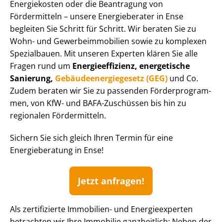
Energiekosten oder die Beantragung von
Fördermitteln – unsere Energieberater in Ense
begleiten Sie Schritt für Schritt. Wir beraten Sie zu
Wohn- und Ge­wer­be­im­mo­bi­li­en sowie zu komplexen
Spezialbauen. Mit unseren Experten klären Sie alle
Fragen rund um
En­er­gie­ef­fi­zi­enz, energetische
Sanierung,
Ge­bäu­de­en­er­gie­ge­setz (GEG)
und Co.
Zudem beraten wir Sie zu passenden För­der­pro­gram­
men, von KfW- und BAFA-Zuschüssen bis hin zu
regionalen Fördermitteln.
Sichern Sie sich gleich Ihren Termin für eine
Energieberatung in Ense!
Jetzt anfragen!
Als zertifizierte Immobilien- und Energieexperten
betrachten wir Ihre Immobilie ganzheitlich: Neben der