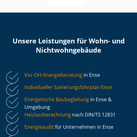
Unsere Leistungen für Wohn- und
Nicht­wohn­ge­bäu­de
Vor-Ort-Energieberatung
in Ense
Individueller Sa­nie­rungs­fahr­plan Ense
Energetische Baubegleitung
in Ense &
Umgebung
Heiz­last­be­rech­nung
nach DIN/TS 12831
Energieaudit
für Unternehmen in Ense