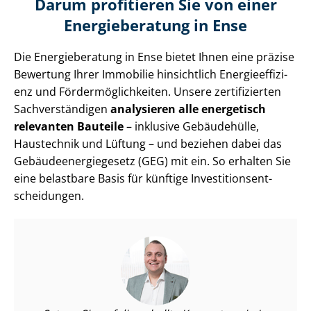
Darum profitieren Sie von einer
Energieberatung in Ense
Die Energieberatung in Ense bietet Ihnen eine präzise
Bewertung Ihrer Immobilie hinsichtlich En­er­gie­ef­fi­zi­
enz und För­der­mög­lich­kei­ten. Unsere zertifizierten
Sach­ver­stän­di­gen
analysieren alle energetisch
relevanten Bauteile
– inklusive Gebäudehülle,
Haustechnik und Lüftung – und beziehen dabei das
Ge­bäu­de­en­er­gie­ge­setz (GEG) mit ein. So erhalten Sie
eine belastbare Basis für künftige In­ves­ti­ti­ons­ent­
schei­dun­gen.