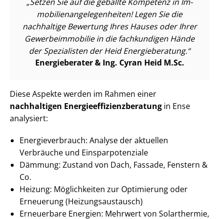
Setzen Sie auf die geballte Kompetenz in Im­
mo­bi­li­en­an­ge­le­gen­hei­ten! Legen Sie die
nachhaltige Bewertung Ihres Hauses oder Ihrer
Ge­wer­be­im­mo­bi­lie in die fachkundigen Hände
der Spezialisten der Heid Energieberatung.
Energieberater & Ing. Cyran Heid M.Sc.
Diese Aspekte werden im Rahmen einer
nachhaltigen En­er­gie­ef­fi­zi­enz­be­ra­tung
in Ense
analysiert:
En­er­gie­ver­brauch: Analyse der aktuellen
Verbräuche und Ein­spar­po­ten­zia­le
Dämmung: Zustand von Dach, Fassade, Fenstern &
Co.
Heizung: Möglichkeiten zur Optimierung oder
Erneuerung (Hei­zungs­aus­tausch)
Erneuerbare Energien: Mehrwert von Solarthermie,