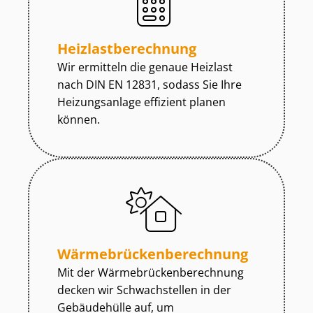
Heiz­last­be­rech­nung
Wir ermitteln die genaue Heizlast
nach DIN EN 12831, sodass Sie Ihre
Heizungsanlage effizient planen
können.
Wär­me­brü­cken­be­rech­nung
Mit der Wär­me­brü­cken­be­rech­nung
decken wir Schwachstellen in der
Gebäudehülle auf, um