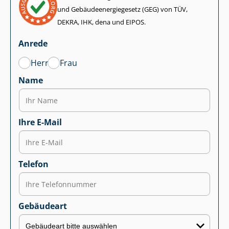
und Ge­bäu­de­en­er­gie­ge­setz (GEG) von TÜV,
DEKRA, IHK, dena und EIPOS.
Anrede
Herr
Frau
Name
Ihre E-Mail
Telefon
Gebäudeart