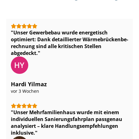
Unser Gewerbebau wurde energetisch
optimiert: Dank detaillierter Wär­me­brü­cken­be­
rech­nung sind alle kritischen Stellen
abgedeckt.
Hardi Yilmaz
vor 3 Wochen
Unser Mehr­fa­mi­li­en­haus wurde mit einem
individuellen Sa­nie­rungs­fahr­plan passgenau
analysiert – klare Hand­lungs­emp­feh­lun­gen
inklusive.