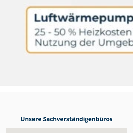
Unsere Sach­ver­stän­di­gen­bü­ros