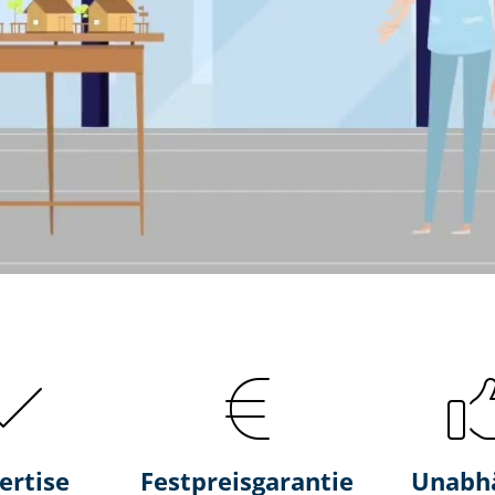
ertise
Fest­preis­ga­ran­tie
Unabh