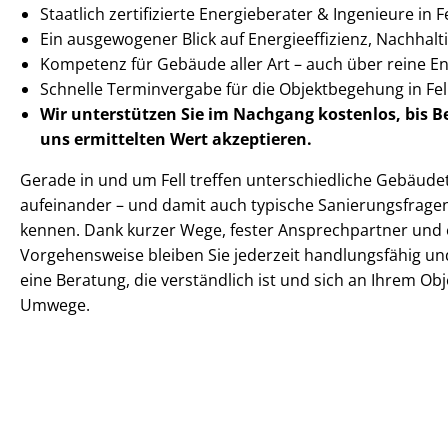
Staatlich zertifizierte Energieberater & Ingenieure in Fe
Ein ausgewogener Blick auf En­er­gie­ef­fi­zi­enz, Nachhaltig
Kompetenz für Gebäude aller Art – auch über reine 
Schnelle Terminvergabe für die Objektbegehung in F
Wir unterstützen Sie im Nachgang
kostenlos, bis 
uns ermittelten
Wert akzeptieren
.
Gerade in und um Fell treffen un­ter­schied­li­che Gebäu
aufeinander – und damit auch typische Sa­nie­rungs­fra­gen
kennen. Dank kurzer Wege, fester Ansprechpartner und e
Vorgehensweise bleiben Sie jederzeit handlungsfähig und
eine Beratung, die verständlich ist und sich an Ihrem Obj
Umwege.