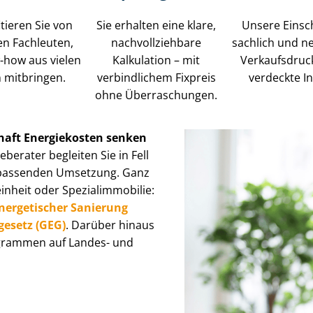
fitieren Sie von
Sie erhalten eine klare,
Unsere Einsc
ten Fachleuten,
nach­voll­zieh­ba­re
sachlich und n
-how aus vielen
Kalkulation – mit
Verkaufsdruc
 mitbringen.
verbindlichem Fixpreis
verdeckte I
ohne Überraschungen.
haft Energiekosten senken
eberater begleiten Sie in Fell
ur passenden Umsetzung. Ganz
eit oder Spe­zi­al­im­mo­bi­lie:
nergetischer Sanierung
­ge­setz (GEG)
. Darüber hinaus
­gram­men auf Landes- und