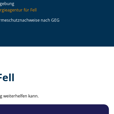
gebung
rgieagentur für Fell
­me­schutz­nach­wei­se nach GEG
ell
g weiterhelfen kann.