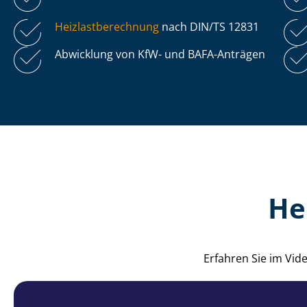
Heiz­last­be­rech­nung
nach DIN/TS 12831
Abwicklung von KfW- und BAFA-Anträgen
He
Erfahren Sie im Vid