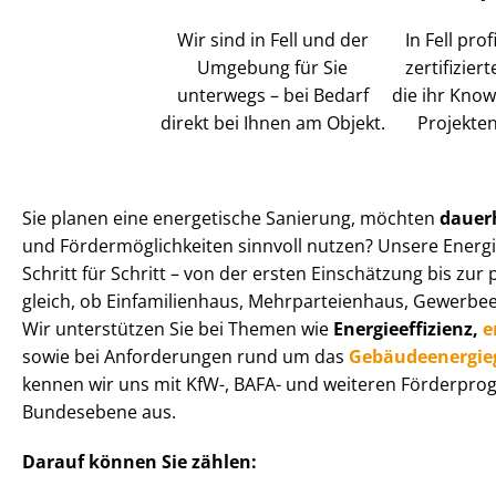
Wir sind in Fell und der
In Fell pro
Umgebung für Sie
zertifizier
unterwegs – bei Bedarf
die ihr Know
direkt bei Ihnen am Objekt.
Projekten
Sie planen eine energetische Sanierung, möchten
dauer
und För­der­mög­lich­kei­ten sinnvoll nutzen? Unsere Energi
Schritt für Schritt – von der ersten Einschätzung bis z
gleich, ob Einfamilienhaus, Mehr­par­tei­en­haus, Gewerbeeinh
Wir unterstützen Sie bei Themen wie
En­er­gie­ef­fi­zi­enz,
e
sowie bei Anforderungen rund um das
Ge­bäu­de­en­er­gie
kennen wir uns mit KfW-, BAFA- und weiteren För­der­pro
Bundesebene aus.
Darauf können Sie zählen: