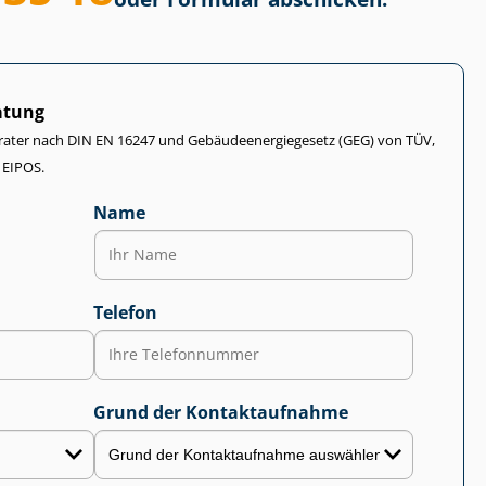
atung
rater nach DIN EN 16247 und Ge­bäu­de­en­er­gie­ge­setz (GEG) von TÜV,
 EIPOS.
Name
Telefon
Grund der Kontaktaufnahme