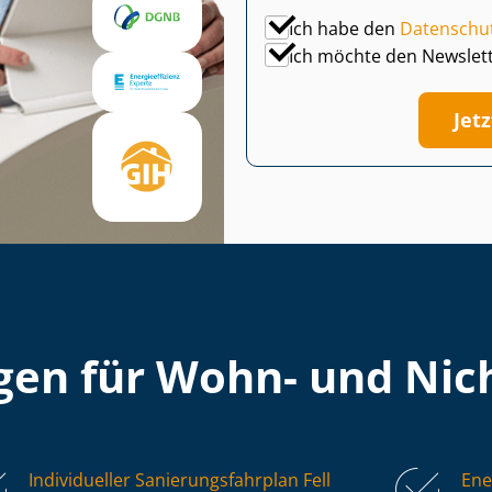
Ich habe den
Datenschu
Ich möchte den Newslet
Jet
en für Wohn- und Nich
Individueller Sa­nie­rungs­fahr­plan Fell
Ene