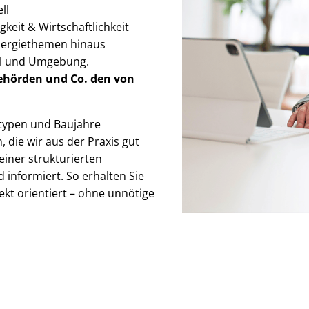
ll
keit & Wirt­schaft­lich­keit
Energiethemen hinaus
ell und Umgebung.
Behörden
und Co. den von
detypen und Baujahre
, die wir aus der Praxis gut
iner strukturierten
 informiert. So erhalten Sie
ekt orientiert – ohne unnötige