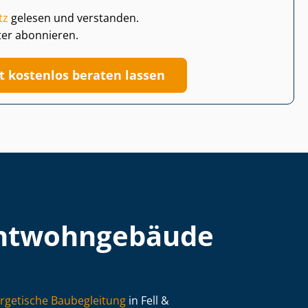
tz
gelesen und verstanden.
ter abonnieren.
zt kostenlos beraten lassen
t­wohn­ge­bäu­de
rgetische Baubegleitung
in Fell &