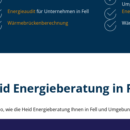
Um
Energieaudit
für Unternehmen in Fell
Ene
Wär­me­brü­cken­be­rech­nung
Wär
id Energieberatung in F
eo, wie die Heid Energieberatung Ihnen in Fell und Umgebun