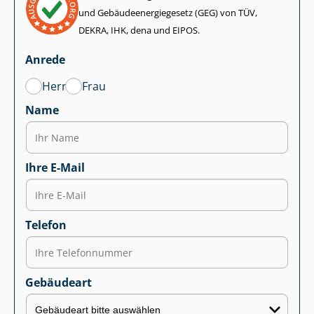
und Ge­bäu­de­en­er­gie­ge­setz (GEG) von TÜV,
DEKRA, IHK, dena und EIPOS.
Anrede
Herr
Frau
Name
Ihre E-Mail
Telefon
Gebäudeart