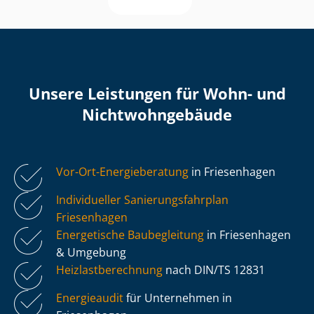
Unsere Leistungen für Wohn- und
Nicht­wohn­ge­bäu­de
Vor-Ort-Energieberatung
in Friesenhagen
Individueller Sa­nie­rungs­fahr­plan
Friesenhagen
Energetische Baubegleitung
in Friesenhagen
& Umgebung
Heiz­last­be­rech­nung
nach DIN/TS 12831
Energieaudit
für Unternehmen in