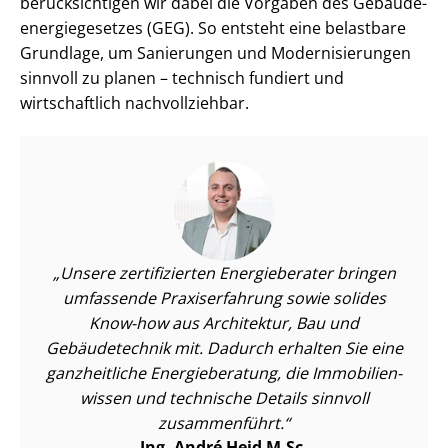
berücksichtigen wir dabei die Vorgaben des Ge­bäu­de­
en­er­gie­ge­set­zes (GEG). So entsteht eine belastbare
Grundlage, um Sanierungen und Mo­der­ni­sie­run­gen
sinnvoll zu planen – technisch fundiert und
wirtschaftlich nachvollziehbar.
Unsere zertifizierten Energieberater bringen
umfassende Praxiserfahrung sowie solides
Know-how aus Architektur, Bau und
Gebäudetechnik mit. Dadurch erhalten Sie eine
ganzheitliche Energieberatung, die Im­mo­bi­li­en­
wis­sen und technische Details sinnvoll
zusammenführt.
Ing. André Heid M.Sc.