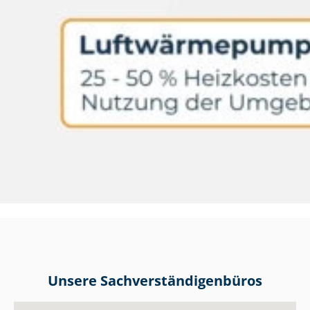
Unsere Sach­ver­stän­di­gen­bü­ros