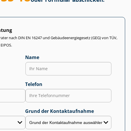
atung
rater nach DIN EN 16247 und Ge­bäu­de­en­er­gie­ge­setz (GEG) von TÜV,
 EIPOS.
Name
Telefon
Grund der Kontaktaufnahme