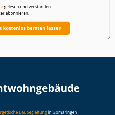
tz
gelesen und verstanden.
ter abonnieren.
zt kostenlos beraten lassen
t­wohn­ge­bäu­de
rgetische Baubegleitung
in Gomaringen