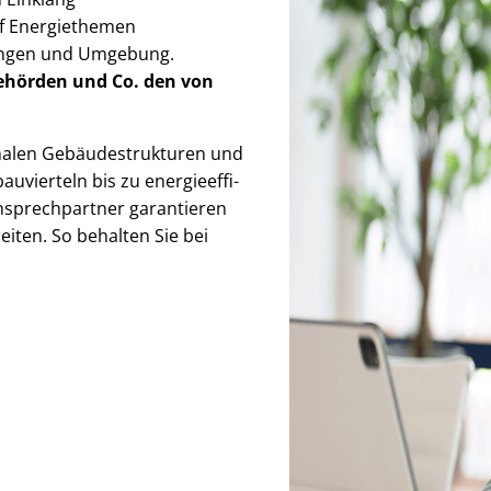
auf Energiethemen
ringen und Umgebung.
Behörden
und Co. den von
en Ge­bäu­de­struk­tu­ren und
uvierteln bis zu en­er­gie­ef­fi­
Ansprechpartner garantieren
iten. So behalten Sie bei