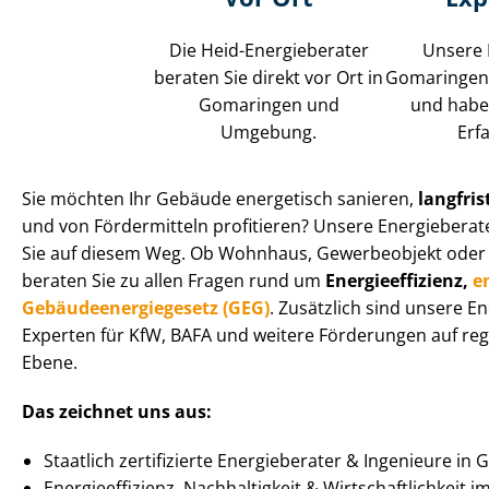
Die Heid-Energieberater
Unsere 
beraten Sie direkt vor Ort in
Gomaringen s
Gomaringen und
und habe
Umgebung.
Erf
Sie möchten Ihr Gebäude energetisch sanieren,
langfris
und von Fördermitteln profitieren? Unsere Energieberat
Sie auf diesem Weg. Ob Wohnhaus, Gewerbeobjekt oder Spe­z
beraten Sie zu allen Fragen rund um
En­er­gie­ef­fi­zi­enz,
e
Ge­bäu­de­en­er­gie­ge­setz (GEG)
. Zusätzlich sind unsere 
Experten für KfW, BAFA und weitere Förderungen auf regi
Ebene.
Das zeichnet uns aus:
Staatlich zertifizierte Energieberater & Ingenieure in
En­er­gie­ef­fi­zi­enz, Nachhaltigkeit & Wirt­schaft­lich­keit 