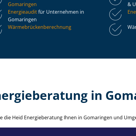
Gomaringen
& 
Energieaudit
für Unternehmen in
Ene
Gomaringen
Wär­me­brü­cken­be­rech­nung
Wär
nergieberatung in Gom
wie die Heid Energieberatung Ihnen in Gomaringen und Umg