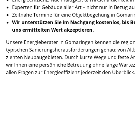
Experten für Gebäude aller Art – nicht nur in Bezug 
Zeitnahe Termine für eine Objektbegehung in Goma
Wir unterstützen Sie im Nachgang
kostenlos, bis 
uns ermittelten
Wert akzeptieren
.
Unsere Energieberater in Gomaringen kennen die regional
typischen Sa­nie­rungs­her­aus­for­de­run­gen genau: von Altba
zi­en­ten Neubaugebieten. Durch kurze Wege und feste 
wir Ihnen eine persönliche Betreuung ohne lange Warteze
allen Fragen zur En­er­gie­ef­fi­zi­enz jederzeit den Überblick.