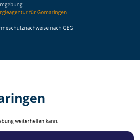
Umgebung
rgieagentur für Gomaringen
­me­schutz­nach­wei­se nach GEG
aringen
ebung weiterhelfen kann.