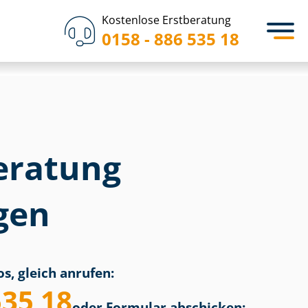
Kostenlose Erstberatung
0158 - 886 535 18
eratung
gen
s, gleich anrufen:
535 18
oder Formular abschicken: