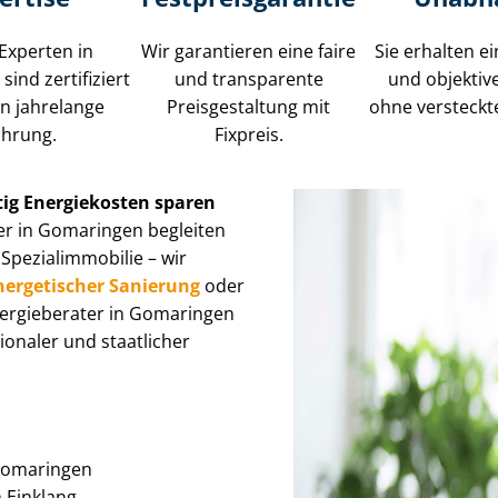
Experten in
Wir garantieren eine faire
Sie erhalten ei
ind zertifiziert
und transparente
und objektiv
n jahrelange
Preisgestaltung mit
ohne versteckt
ahrung.
Fixpreis.
tig Energiekosten sparen
er in Gomaringen begleiten
i­al­im­mo­bi­lie – wir
nergetischer Sanierung
oder
Energieberater in Gomaringen
onaler und staatlicher
 Gomaringen
im Einklang