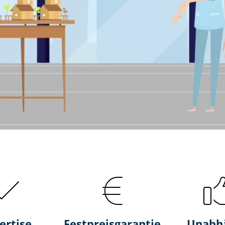
ertise
Fest­preis­ga­ran­tie
Unabh