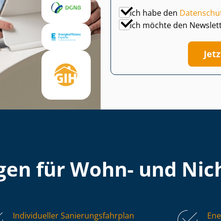
Ich habe den
Datenschu
Ich möchte den Newslet
Jet
en für Wohn- und Nich
Individueller Sa­nie­rungs­fahr­plan
Ene