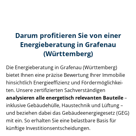
Darum profitieren Sie von einer
Energieberatung in Grafenau
(Württemberg)
Die Energieberatung in Grafenau (Württemberg)
bietet Ihnen eine präzise Bewertung Ihrer Immobilie
hinsichtlich En­er­gie­ef­fi­zi­enz und För­der­mög­lich­kei­
ten. Unsere zertifizierten Sach­ver­stän­di­gen
analysieren alle energetisch relevanten Bauteile
–
inklusive Gebäudehülle, Haustechnik und Lüftung –
und beziehen dabei das Ge­bäu­de­en­er­gie­ge­setz (GEG)
mit ein. So erhalten Sie eine belastbare Basis für
künftige In­ves­ti­ti­ons­ent­schei­dun­gen.