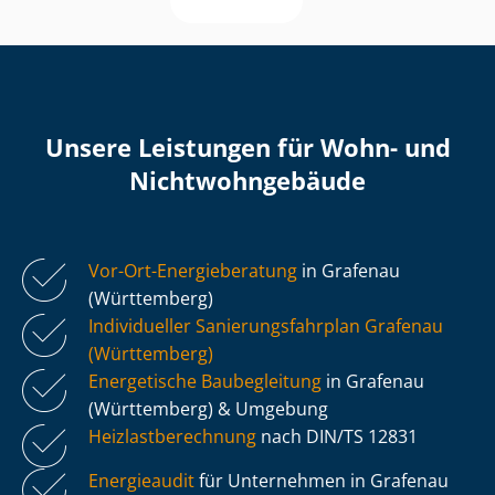
Unsere Leistungen für Wohn- und
Nicht­wohn­ge­bäu­de
Vor-Ort-Energieberatung
in Grafenau
(Württemberg)
Individueller Sa­nie­rungs­fahr­plan Grafenau
(Württemberg)
Energetische Baubegleitung
in Grafenau
(Württemberg) & Umgebung
Heiz­last­be­rech­nung
nach DIN/TS 12831
Energieaudit
für Unternehmen in Grafenau