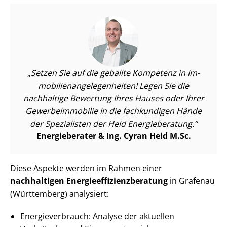
Setzen Sie auf die geballte Kompetenz in Im­
mo­bi­li­en­an­ge­le­gen­hei­ten! Legen Sie die
nachhaltige Bewertung Ihres Hauses oder Ihrer
Ge­wer­be­im­mo­bi­lie in die fachkundigen Hände
der Spezialisten der Heid Energieberatung.
Energieberater & Ing. Cyran Heid M.Sc.
Diese Aspekte werden im Rahmen einer
nachhaltigen En­er­gie­ef­fi­zi­enz­be­ra­tung
in Grafenau
(Württemberg) analysiert:
En­er­gie­ver­brauch: Analyse der aktuellen