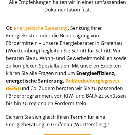
Alle Empfehlungen halten wir in einer umfassenden
Dokumentation fest.
Ob
energetische Sanierung
, Senkung Ihrer
Energiekosten oder die Beantragung von
Fördermitteln – unsere Energieberater in Grafenau
(Württemberg) begleiten Sie Schritt für Schritt. Wir
beraten Sie zu Wohn- und Ge­wer­be­im­mo­bi­li­en sowie
zu komplexen Spezialbauen. Mit unseren Experten
klären Sie alle Fragen rund um
En­er­gie­ef­fi­zi­enz,
energetische Sanierung,
Ge­bäu­de­en­er­gie­ge­setz
(GEG)
und Co. Zudem beraten wir Sie zu passenden
För­der­pro­gram­men, von KfW- und BAFA-Zuschüssen
bis hin zu regionalen Fördermitteln.
Sichern Sie sich gleich Ihren Termin für eine
Energieberatung in Grafenau (Württemberg)!