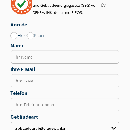
und Ge­bäu­de­en­er­gie­ge­setz (GEG) von TÜV,
DEKRA, IHK, dena und EIPOS.
Anrede
Herr
Frau
Name
Ihre E-Mail
Telefon
Gebäudeart