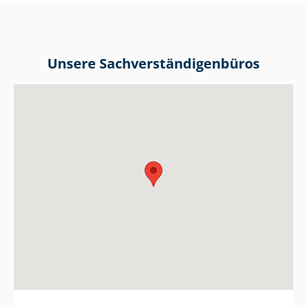
Unsere Sach­ver­stän­di­gen­bü­ros