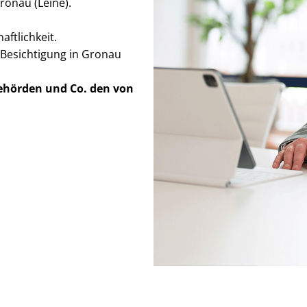
Gronau (Leine).
ft­lich­keit.
 Besichtigung in Gronau
Behörden
und Co. den von