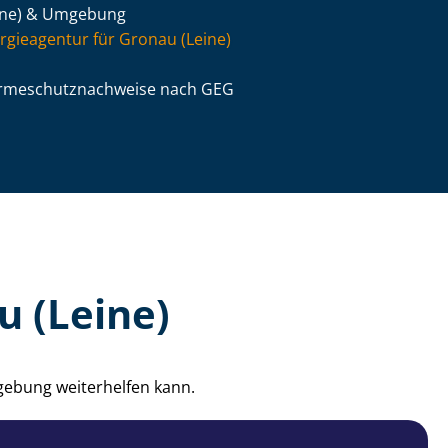
ine) & Umgebung
rgieagentur für Gronau (Leine)
­me­schutz­nach­wei­se nach GEG
u (Leine)
gebung weiterhelfen kann.