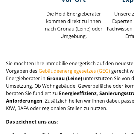
Die Heid-Energieberater
Unsere z
kommen direkt zu Ihnen
Experten
nach Gronau (Leine) oder
Fachwissen 
Umgebung.
Erf
Sie möchten Ihre Immobilie energetisch auf den neuest
Vorgaben des
Ge­bäu­de­en­er­gie­ge­set­zes (GEG)
gerecht we
Energieberater in
Gronau (Leine)
unterstützen Sie von d
Umsetzung. Ob Wohngebäude, Gewerbefläche oder komm
beraten Sie fundiert zu
En­er­gie­ef­fi­zi­enz, Sa­nie­rungs­str
Anforderungen
. Zusätzlich helfen wir Ihnen dabei, p
KfW, BAFA oder regionalen Stellen zu nutzen.
Das zeichnet uns aus: