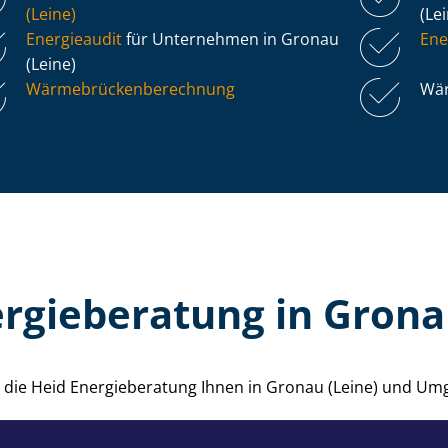
(Leine)
(Le
Energieaudit
für Unternehmen in Gronau
Ene
(Leine)
Wär­me­brü­cken­be­rech­nung
Wär
rgieberatung in Grona
ie die Heid Energieberatung Ihnen in Gronau (Leine) und Um