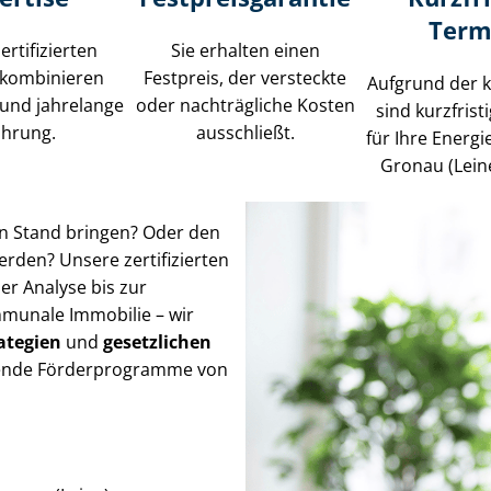
Term
ertifizierten
Sie erhalten einen
 kombinieren
Festpreis, der versteckte
Aufgrund der 
und jahrelange
oder nachträgliche Kosten
sind kurzfris
ahrung.
ausschließt.
für Ihre Energ
Gronau (Lein
en Stand bringen? Oder den
rden? Unsere zertifizierten
er Analyse bis zur
unale Immobilie – wir
a­te­gien
und
gesetzlichen
assende Förderprogramme von