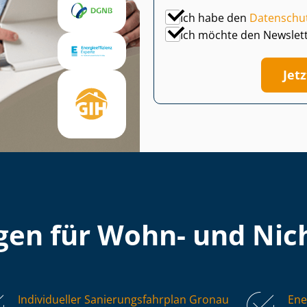
Ich habe den
Datenschu
Ich möchte den Newslet
Jet
en für Wohn- und Nich
Individueller Sa­nie­rungs­fahr­plan Gronau
Ene