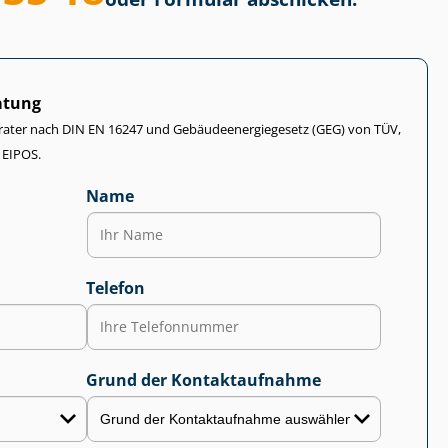
atung
rater nach DIN EN 16247 und Ge­bäu­de­en­er­gie­ge­setz (GEG) von TÜV,
 EIPOS.
Name
Telefon
Grund der Kontaktaufnahme