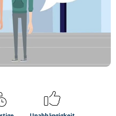
stige
Unabhängigkeit