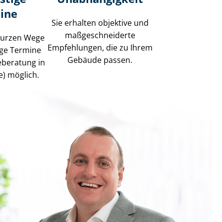
ine
Sie erhalten objektive und
maß­ge­schnei­der­te
kurzen Wege
Empfehlungen, die zu Ihrem
tige Termine
Gebäude passen.
ieberatung in
e) möglich.