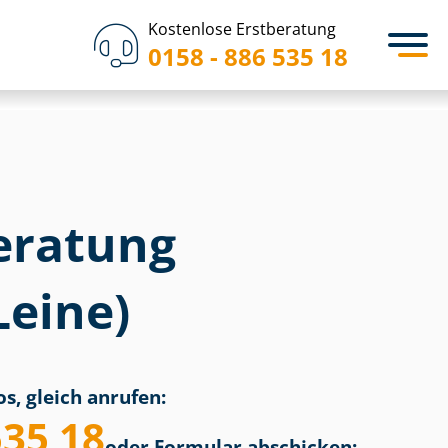
Kostenlose Erstberatung
0158 - 886 535 18
eratung
Leine)
s, gleich anrufen:
535 18
oder Formular abschicken: