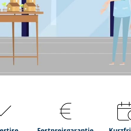
ertise
Fest­preis­ga­ran­tie
Kurzfri