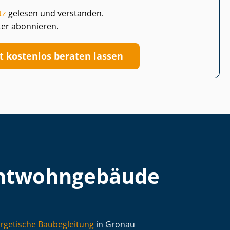
tz
gelesen und verstanden.
ter abonnieren.
zt kostenlos beraten lassen
t­wohn­ge­bäu­de
rgetische Baubegleitung
in Gronau