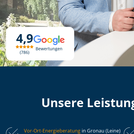
4,9
Bewertungen
786
Unsere Leistung
Vor-Ort-Energieberatung
in Gronau (Leine)