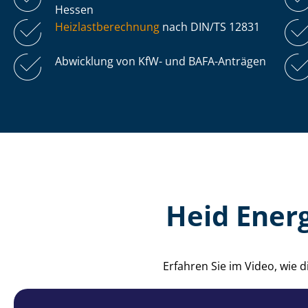
Hessen
Heiz­last­be­rech­nung
nach DIN/TS 12831
Abwicklung von KfW- und BAFA-Anträgen
Heid Ener
Erfahren Sie im Video, wie