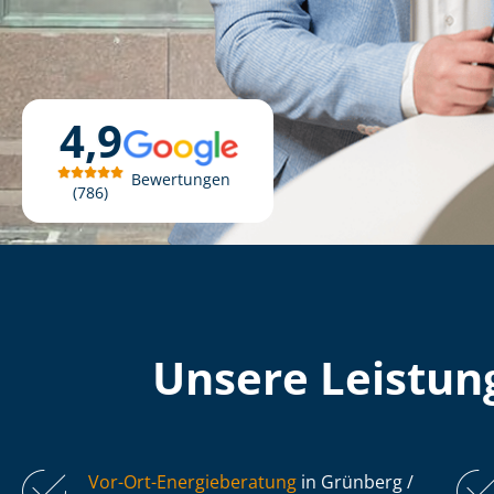
4,9
Bewertungen
786
Unsere Leistung
Vor-Ort-Energieberatung
in Grünberg /