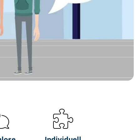
nlose
Individuell