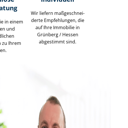
ratung
Wir liefern maß­ge­schnei­
der­te Empfehlungen, die
ie in einem
auf Ihre Immobilie in
sen und
Grünberg / Hessen
dlichen
abgestimmt sind.
h zu Ihrem
gen.