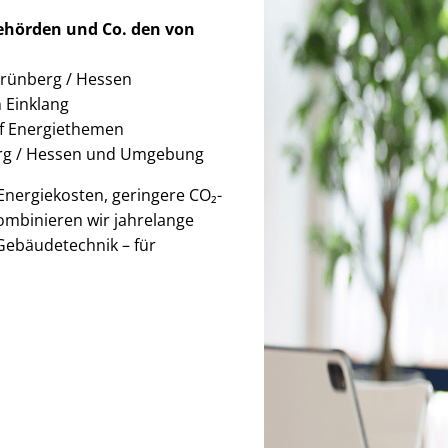
Behörden
und Co. den von
 Grünberg / Hessen
im Einklang
auf Energiethemen
erg / Hessen und Umgebung
r Energiekosten, geringere CO₂-
ombinieren wir jahrelange
Gebäudetechnik – für