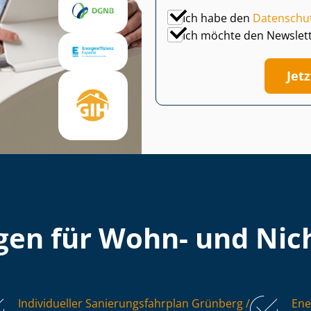
Ich habe den
Datenschu
Ich möchte den Newslet
Jet
en für Wohn- und Nich
Individueller Sa­nie­rungs­fahr­plan Grünberg /
Ene