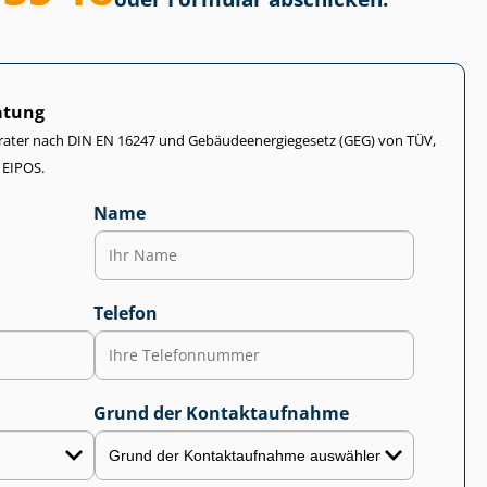
atung
rater nach DIN EN 16247 und Ge­bäu­de­en­er­gie­ge­setz (GEG) von TÜV,
 EIPOS.
Name
Telefon
Grund der Kontaktaufnahme