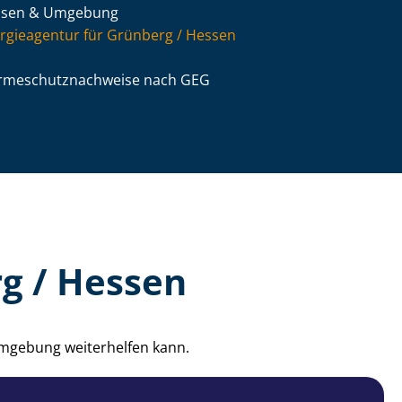
ssen & Umgebung
rgieagentur für Grünberg / Hessen
­me­schutz­nach­wei­se nach GEG
g / Hessen
Umgebung weiterhelfen kann.