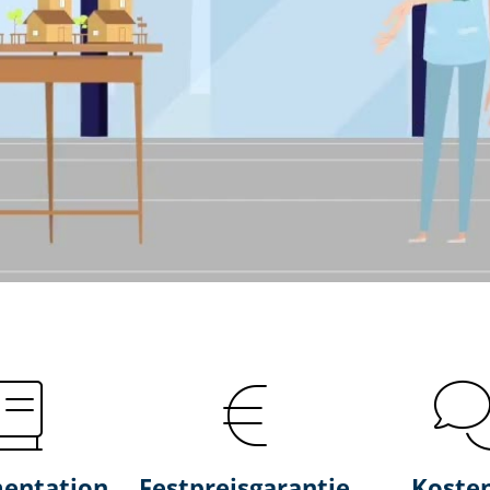
entation
Fest­preis­ga­ran­tie
Koste