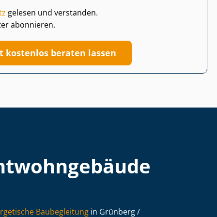
tz
gelesen und verstanden.
ter abonnieren.
zt kostenlos beraten lassen
t­wohn­ge­bäu­de
rgetische Baubegleitung
in Grünberg /