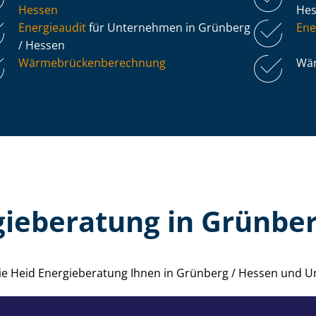
Hessen
He
Energieaudit
für Unternehmen in Grünberg
Ene
/ Hessen
Wär­me­brü­cken­be­rech­nung
Wär
gieberatung in Grünber
 die Heid Energieberatung Ihnen in Grünberg / Hessen und 