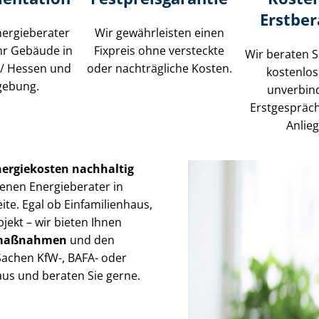
Erstbe
ergieberater
Wir gewährleisten einen
hr Gebäude in
Fixpreis ohne versteckte
Wir beraten S
/ Hessen und
oder nachträgliche Kosten.
kostenlo
ebung.
unverbin
Erstgespräc
Anlie
nergiekosten nachhaltig
enen Energieberater in
te. Egal ob Einfamilienhaus,
ekt – wir bieten Ihnen
gs­maß­nah­men
und den
 Sachen KfW-, BAFA- oder
us und beraten Sie gerne.