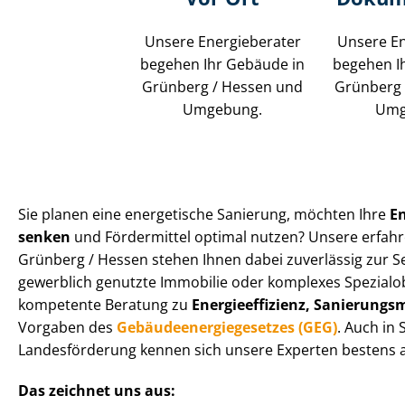
Unsere Energieberater
Unsere En
begehen Ihr Gebäude in
begehen I
Grünberg / Hessen und
Grünberg 
Umgebung.
Umg
Sie planen eine energetische Sanierung, möchten Ihre
E
senken
und Fördermittel optimal nutzen? Unsere erfahr
Grünberg / Hessen stehen Ihnen dabei zuverlässig zur Sei
gewerblich genutzte Immobilie oder komplexes Spezialobj
kompetente Beratung zu
En­er­gie­ef­fi­zi­enz, Sa­nie­run
Vorgaben des
Ge­bäu­de­en­er­gie­ge­set­zes (GEG)
. Auch in
Landesförderung kennen sich unsere Experten bestens a
Das zeichnet uns aus: