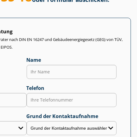
atung
rater nach DIN EN 16247 und Ge­bäu­de­en­er­gie­ge­setz (GEG) von TÜV,
 EIPOS.
Name
Telefon
Grund der Kontaktaufnahme