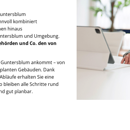
 Guntersblum
 sinnvoll kombiniert
men hinaus
Guntersblum und Umgebung.
Behörden
und Co. den von
 in Guntersblum ankommt – von
geplanten Gebäuden. Dank
Abläufe erhalten Sie eine
bleiben alle Schritte rund
und gut planbar.