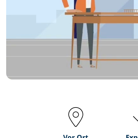
Vor Ort
Exp