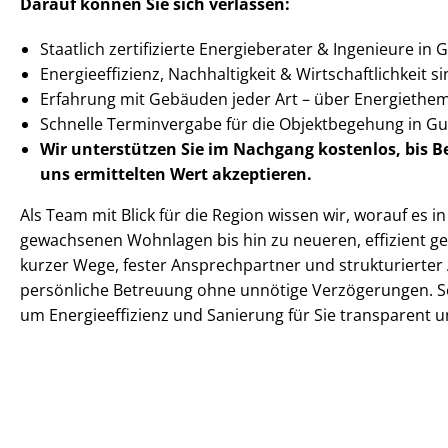
Darauf können Sie sich verlassen:
Staatlich zertifizierte Energieberater & Ingenieure in
En­er­gie­ef­fi­zi­enz, Nachhaltigkeit & Wirt­schaft­lich­keit
Erfahrung mit Gebäuden jeder Art – über Energiethe
Schnelle Terminvergabe für die Objektbegehung in 
Wir unterstützen Sie im Nachgang
kostenlos, bis 
uns ermittelten
Wert akzeptieren
.
Als Team mit Blick für die Region wissen wir, worauf es
gewachsenen Wohnlagen bis hin zu neueren, effizient 
kurzer Wege, fester Ansprechpartner und strukturierter 
persönliche Betreuung ohne unnötige Verzögerungen. So 
um En­er­gie­ef­fi­zi­enz und Sanierung für Sie transparent 