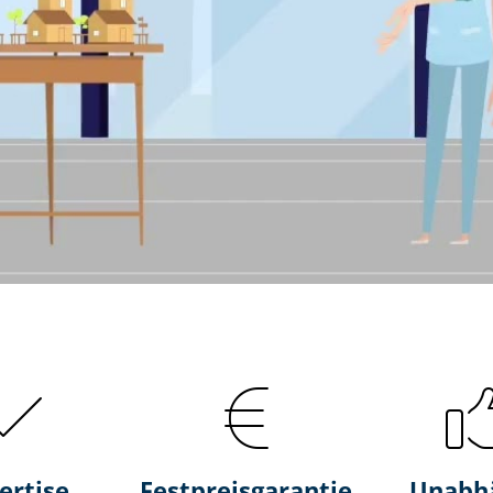
ertise
Fest­preis­ga­ran­tie
Unabh