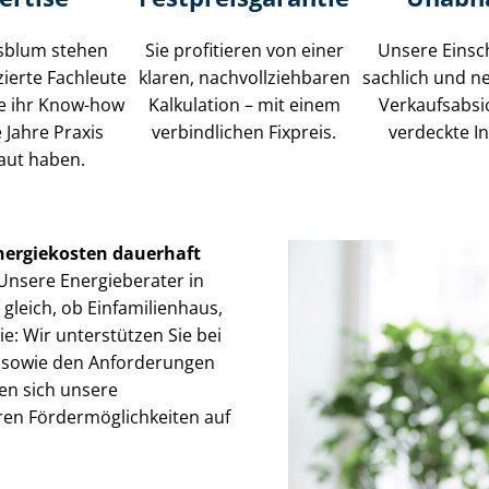
sblum stehen
Sie profitieren von einer
Unsere Einsc
izierte Fachleute
klaren, nach­voll­zieh­ba­ren
sachlich und n
ie ihr Know-how
Kalkulation – mit einem
Ver­kaufs­ab­s
e Jahre Praxis
verbindlichen Fixpreis.
verdeckte I
aut haben.
nergiekosten dauerhaft
Unsere Energieberater in
 gleich, ob Einfamilienhaus,
lie: Wir unterstützen Sie bei
sowie den Anforderungen
en sich unsere
 För­der­mög­lich­kei­ten auf