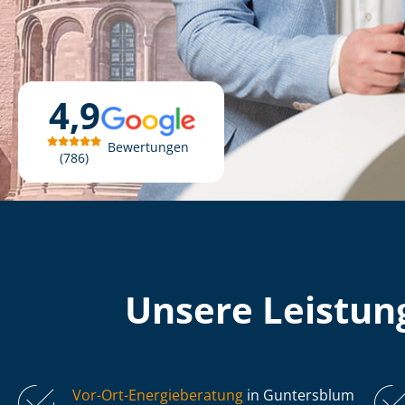
4,9
Bewertungen
786
Unsere Leistung
Vor-Ort-Energieberatung
in Guntersblum