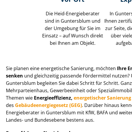
Die Heid-Energieberater
In Gunter
sind in Guntersblum und
Ihnen zertif
der Umgebung für Sie im
zur Seite, d
Einsatz – auf Wunsch direkt
über viel
bei Ihnen am Objekt.
aufgeb
Sie planen eine energetische Sanierung, möchten
Ihre E
senken
und gleichzeitig passende Fördermittel nutzen? 
Guntersblum begleiten Sie dabei Schritt für Schritt. Ganz
Mehr­par­tei­en­haus, Gewerbeeinheit oder Spe­zi­al­im­mo­bi­
Themen wie
En­er­gie­ef­fi­zi­enz,
energetischer Sanierung
des
Ge­bäu­de­en­er­gie­ge­setz (GEG)
. Darüber hinaus kenn
Energieberater in Guntersblum mit KfW, BAFA und weiteren
Landes- und Bundesebene bestens aus.