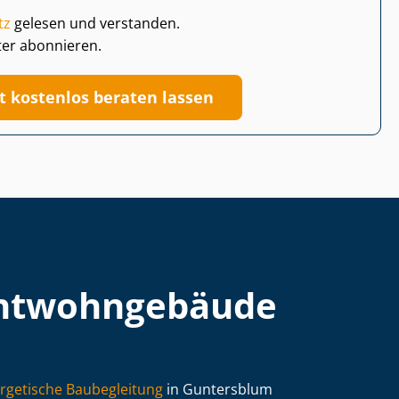
tz
gelesen und verstanden.
ter abonnieren.
zt kostenlos beraten lassen
t­wohn­ge­bäu­de
rgetische Baubegleitung
in Guntersblum