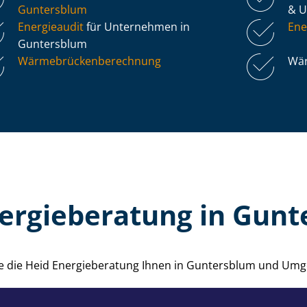
Guntersblum
& 
Energieaudit
für Unternehmen in
Ene
Guntersblum
Wär­me­brü­cken­be­rech­nung
Wär
ergieberatung in Gun
wie die Heid Energieberatung Ihnen in Guntersblum und Umg