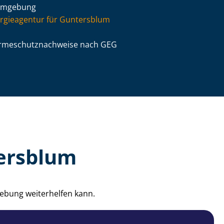
Umgebung
rgieagentur für Guntersblum
­me­schutz­nach­wei­se nach GEG
tersblum
ebung weiterhelfen kann.