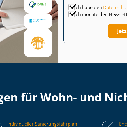
Ich habe den
Datenschu
Ich möchte den Newslet
Jet
en für Wohn- und Nich
Individueller Sa­nie­rungs­fahr­plan
Ene