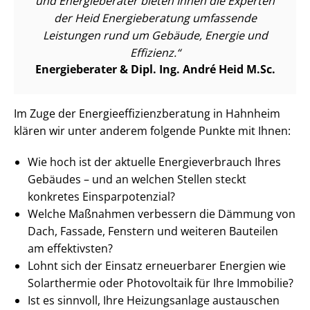
und Energieberater bieten Ihnen die Experten
der Heid Energieberatung umfassende
Leistungen rund um Gebäude, Energie und
Effizienz.
Energieberater & Dipl. Ing. André Heid M.Sc.
Im Zuge der En­er­gie­ef­fi­zi­enz­be­ra­tung in Hahnheim
klären wir unter anderem folgende Punkte mit Ihnen:
Wie hoch ist der aktuelle En­er­gie­ver­brauch Ihres
Gebäudes – und an welchen Stellen steckt
konkretes Ein­spar­po­ten­zi­al?
Welche Maßnahmen verbessern die Dämmung von
Dach, Fassade, Fenstern und weiteren Bauteilen
am effektivsten?
Lohnt sich der Einsatz erneuerbarer Energien wie
Solarthermie oder Photovoltaik für Ihre Immobilie?
Ist es sinnvoll, Ihre Heizungsanlage austauschen