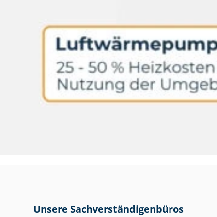
Unsere Sach­ver­stän­di­gen­bü­ros