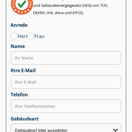
und Ge­bäu­de­en­er­gie­ge­setz (GEG) von TÜV,
DEKRA, IHK, dena und EIPOS.
Anrede
Herr
Frau
Name
Ihre E-Mail
Telefon
Gebäudeart