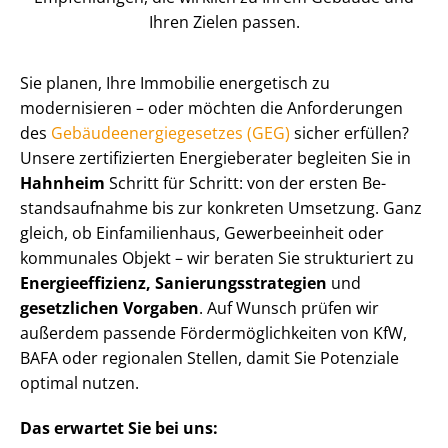
Ihren Zielen passen.
Sie planen, Ihre Immobilie energetisch zu
modernisieren – oder möchten die Anforderungen
des
Ge­bäu­de­en­er­gie­ge­set­zes (GEG)
sicher erfüllen?
Unsere zertifizierten Energieberater begleiten Sie in
Hahnheim
Schritt für Schritt: von der ersten Be­
stands­auf­nah­me bis zur konkreten Umsetzung. Ganz
gleich, ob Einfamilienhaus, Gewerbeeinheit oder
kommunales Objekt – wir beraten Sie strukturiert zu
En­er­gie­ef­fi­zi­enz, Sa­nie­rungs­stra­te­gien
und
gesetzlichen Vorgaben
. Auf Wunsch prüfen wir
außerdem passende För­der­mög­lich­kei­ten von KfW,
BAFA oder regionalen Stellen, damit Sie Potenziale
optimal nutzen.
Das erwartet Sie bei uns: