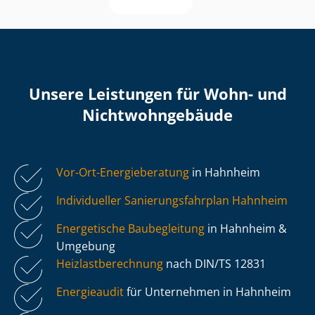
Unsere Leistungen für Wohn- und
Nicht­wohn­ge­bäu­de
Vor-Ort-Energieberatung
in Hahnheim
Individueller Sa­nie­rungs­fahr­plan Hahnheim
Energetische Baubegleitung
in Hahnheim &
Umgebung
Heiz­last­be­rech­nung
nach DIN/TS 12831
Energieaudit
für Unternehmen in Hahnheim