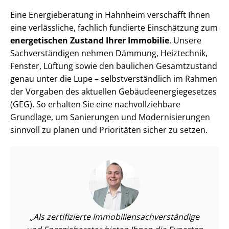
Eine Energieberatung in Hahnheim verschafft Ihnen
eine verlässliche, fachlich fundierte Einschätzung zum
energetischen Zustand Ihrer Immobilie
. Unsere
Sach­ver­stän­di­gen nehmen Dämmung, Heiztechnik,
Fenster, Lüftung sowie den baulichen Gesamtzustand
genau unter die Lupe – selbst­ver­ständ­lich im Rahmen
der Vorgaben des aktuellen Ge­bäu­de­en­er­gie­ge­set­zes
(GEG). So erhalten Sie eine nach­voll­zieh­ba­re
Grundlage, um Sanierungen und Mo­der­ni­sie­run­gen
sinnvoll zu planen und Prioritäten sicher zu setzen.
Als zertifizierte Im­mo­bi­li­en­sach­ver­stän­di­ge