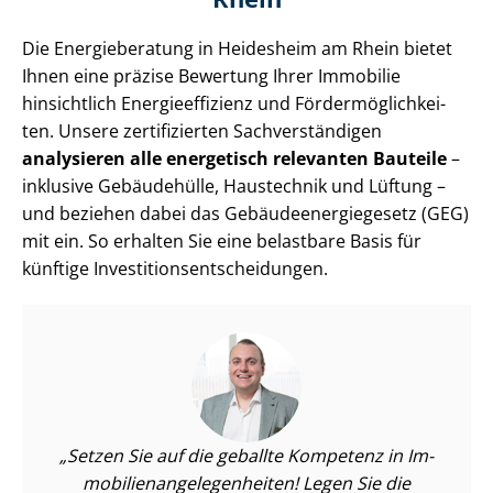
Die Energieberatung in Heidesheim am Rhein bietet
Ihnen eine präzise Bewertung Ihrer Immobilie
hinsichtlich En­er­gie­ef­fi­zi­enz und För­der­mög­lich­kei­
ten. Unsere zertifizierten Sach­ver­stän­di­gen
analysieren alle energetisch relevanten Bauteile
–
inklusive Gebäudehülle, Haustechnik und Lüftung –
und beziehen dabei das Ge­bäu­de­en­er­gie­ge­setz (GEG)
mit ein. So erhalten Sie eine belastbare Basis für
künftige In­ves­ti­ti­ons­ent­schei­dun­gen.
Setzen Sie auf die geballte Kompetenz in Im­
mo­bi­li­en­an­ge­le­gen­hei­ten! Legen Sie die