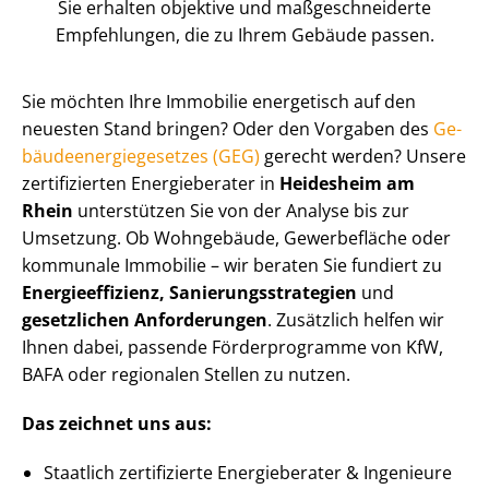
Sie erhalten objektive und maß­ge­schnei­der­te
Empfehlungen, die zu Ihrem Gebäude passen.
Sie möchten Ihre Immobilie energetisch auf den
neuesten Stand bringen? Oder den Vorgaben des
Ge­
bäu­de­en­er­gie­ge­set­zes (GEG)
gerecht werden? Unsere
zertifizierten Energieberater in
Heidesheim am
Rhein
unterstützen Sie von der Analyse bis zur
Umsetzung. Ob Wohngebäude, Gewerbefläche oder
kommunale Immobilie – wir beraten Sie fundiert zu
En­er­gie­ef­fi­zi­enz, Sa­nie­rungs­stra­te­gien
und
gesetzlichen Anforderungen
. Zusätzlich helfen wir
Ihnen dabei, passende Förderprogramme von KfW,
BAFA oder regionalen Stellen zu nutzen.
Das zeichnet uns aus:
Staatlich zertifizierte Energieberater & Ingenieure