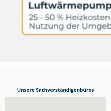
Unsere Sach­ver­stän­di­gen­bü­ros