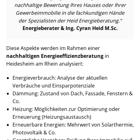
nachhaltige Bewertung Ihres Hauses oder Ihrer
Ge­wer­be­im­mo­bi­lie in die fachkundigen Hände
der Spezialisten der Heid Energieberatung.
Energieberater & Ing. Cyran Heid M.Sc.
Diese Aspekte werden im Rahmen einer
nachhaltigen En­er­gie­ef­fi­zi­enz­be­ra­tung
in
Heidesheim am Rhein analysiert:
En­er­gie­ver­brauch: Analyse der aktuellen
Verbräuche und Ein­spar­po­ten­zia­le
Dämmung: Zustand von Dach, Fassade, Fenstern &
Co.
Heizung: Möglichkeiten zur Optimierung oder
Erneuerung (Hei­zungs­aus­tausch)
Erneuerbare Energien: Mehrwert von Solarthermie,
Photovoltaik & Co.