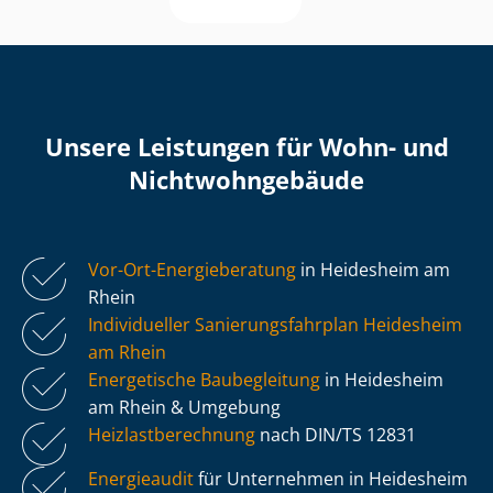
Unsere Leistungen für Wohn- und
Nicht­wohn­ge­bäu­de
Vor-Ort-Energieberatung
in Heidesheim am
Rhein
Individueller Sa­nie­rungs­fahr­plan Heidesheim
am Rhein
Energetische Baubegleitung
in Heidesheim
am Rhein & Umgebung
Heiz­last­be­rech­nung
nach DIN/TS 12831
Energieaudit
für Unternehmen in Heidesheim