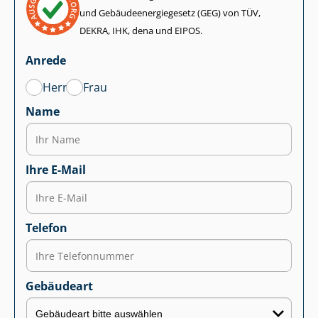
und Ge­bäu­de­en­er­gie­ge­setz (GEG) von TÜV,
DEKRA, IHK, dena und EIPOS.
Anrede
Herr
Frau
Name
Ihre E-Mail
Telefon
Gebäudeart