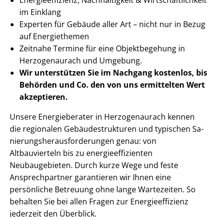
im Einklang
Experten für Gebäude aller Art – nicht nur in Bezug
auf Energiethemen
Zeitnahe Termine für eine Objektbegehung in
Herzogenaurach und Umgebung.
Wir unterstützen Sie im Nachgang
kostenlos, bis
Behörden
und Co. den von uns ermittelten
Wert
akzeptieren
.
Unsere Energieberater in Herzogenaurach kennen
die regionalen Ge­bäu­de­struk­tu­ren und typischen Sa­
nie­rungs­her­aus­for­de­run­gen genau: von
Altbauvierteln bis zu en­er­gie­ef­fi­zi­en­ten
Neubaugebieten. Durch kurze Wege und feste
Ansprechpartner garantieren wir Ihnen eine
persönliche Betreuung ohne lange Wartezeiten. So
behalten Sie bei allen Fragen zur En­er­gie­ef­fi­zi­enz
jederzeit den Überblick.