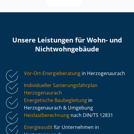
Unsere Leistungen für Wohn- und
Nicht­wohn­ge­bäu­de
Vor-Ort-Energieberatung
in Herzogenaurach
Individueller Sa­nie­rungs­fahr­plan
Herzogenaurach
Energetische Baubegleitung
in
Herzogenaurach & Umgebung
Heiz­last­be­rech­nung
nach DIN/TS 12831
Energieaudit
für Unternehmen in