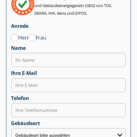
und Ge­bäu­de­en­er­gie­ge­setz (GEG) von TÜV,
DEKRA, IHK, dena und EIPOS.
Anrede
Herr
Frau
Name
Ihre E-Mail
Telefon
Gebäudeart