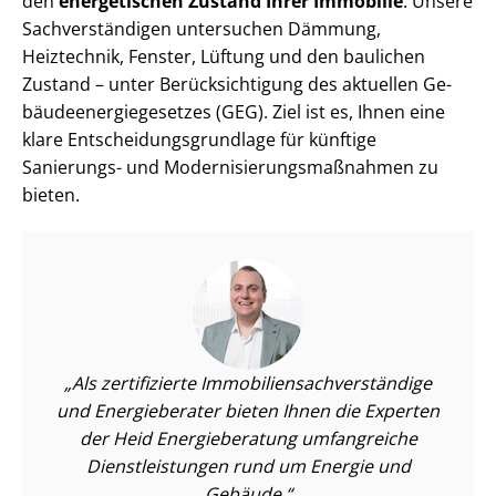
den
energetischen Zustand Ihrer Immobilie
. Unsere
Sach­ver­stän­di­gen untersuchen Dämmung,
Heiztechnik, Fenster, Lüftung und den baulichen
Zustand – unter Be­rück­sich­ti­gung des aktuellen Ge­
bäu­de­en­er­gie­ge­set­zes (GEG). Ziel ist es, Ihnen eine
klare Ent­schei­dungs­grund­la­ge für künftige
Sanierungs- und Mo­der­ni­sie­rungs­maß­nah­men zu
bieten.
Als zertifizierte Im­mo­bi­li­en­sach­ver­stän­di­ge
und Energieberater bieten Ihnen die Experten
der Heid Energieberatung umfangreiche
Dienst­leis­tun­gen rund um Energie und
Gebäude.