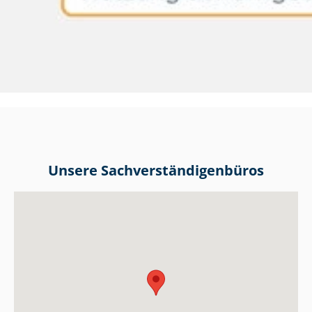
Unsere Sach­ver­stän­di­gen­bü­ros