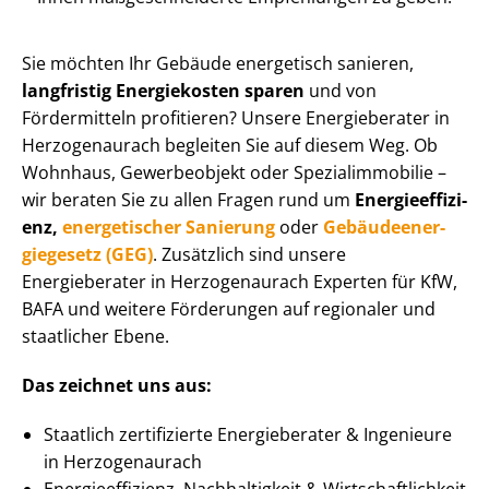
Sie möchten Ihr Gebäude energetisch sanieren,
langfristig Energiekosten sparen
und von
Fördermitteln profitieren? Unsere Energieberater in
Herzogenaurach begleiten Sie auf diesem Weg. Ob
Wohnhaus, Gewerbeobjekt oder Spe­zi­al­im­mo­bi­lie –
wir beraten Sie zu allen Fragen rund um
En­er­gie­ef­fi­zi­
enz,
energetischer Sanierung
oder
Ge­bäu­de­en­er­
gie­ge­setz (GEG)
. Zusätzlich sind unsere
Energieberater in Herzogenaurach Experten für KfW,
BAFA und weitere Förderungen auf regionaler und
staatlicher Ebene.
Das zeichnet uns aus:
Staatlich zertifizierte Energieberater & Ingenieure
in Herzogenaurach
En­er­gie­ef­fi­zi­enz, Nachhaltigkeit & Wirt­schaft­lich­keit