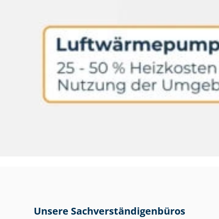
Unsere Sach­ver­stän­di­gen­bü­ros