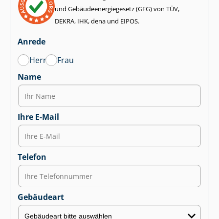
und Ge­bäu­de­en­er­gie­ge­setz (GEG) von TÜV,
DEKRA, IHK, dena und EIPOS.
Anrede
Herr
Frau
Name
Ihre E-Mail
Telefon
Gebäudeart