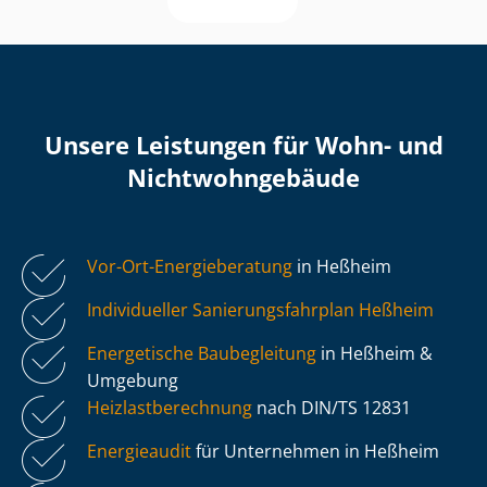
Unsere Leistungen für Wohn- und
Nicht­wohn­ge­bäu­de
Vor-Ort-Energieberatung
in Heßheim
Individueller Sa­nie­rungs­fahr­plan Heßheim
Energetische Baubegleitung
in Heßheim &
Umgebung
Heiz­last­be­rech­nung
nach DIN/TS 12831
Energieaudit
für Unternehmen in Heßheim