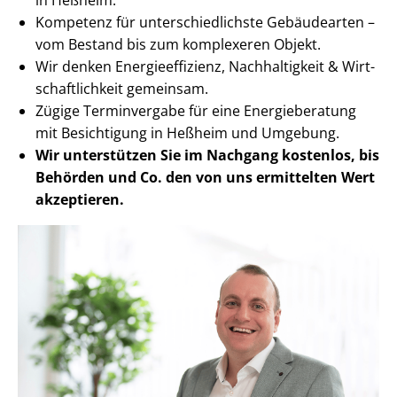
Kompetenz für un­ter­schied­lichs­te Gebäudearten –
vom Bestand bis zum komplexeren Objekt.
Wir denken En­er­gie­ef­fi­zi­enz, Nachhaltigkeit & Wirt­
schaft­lich­keit gemeinsam.
Zügige Terminvergabe für eine Energieberatung
mit Besichtigung in Heßheim und Umgebung.
Wir unterstützen Sie im Nachgang
kostenlos, bis
Behörden
und Co. den von uns ermittelten
Wert
akzeptieren
.