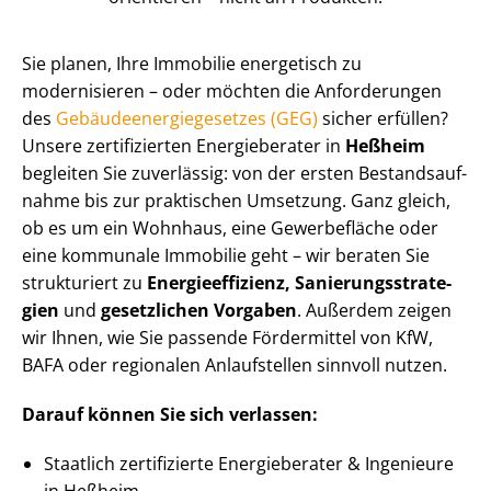
Sie planen, Ihre Immobilie energetisch zu
modernisieren – oder möchten die Anforderungen
des
Ge­bäu­de­en­er­gie­ge­set­zes (GEG)
sicher erfüllen?
Unsere zertifizierten Energieberater in
Heßheim
begleiten Sie zuverlässig: von der ersten Be­stands­auf­
nah­me bis zur praktischen Umsetzung. Ganz gleich,
ob es um ein Wohnhaus, eine Gewerbefläche oder
eine kommunale Immobilie geht – wir beraten Sie
strukturiert zu
En­er­gie­ef­fi­zi­enz, Sa­nie­rungs­stra­te­
gien
und
gesetzlichen Vorgaben
. Außerdem zeigen
wir Ihnen, wie Sie passende Fördermittel von KfW,
BAFA oder regionalen Anlaufstellen sinnvoll nutzen.
Darauf können Sie sich verlassen:
Staatlich zertifizierte Energieberater & Ingenieure
in Heßheim.