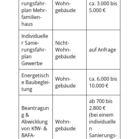
rungs­fahr­
Wohn­
ca. 3.000 bis
plan Mehr­
gebäude
5.000 €
fa­mi­li­en­
haus
Individuelle
r Sa­nie­
Nicht-
rungs­fahr­
Wohn­
auf Anfrage
plan
gebäude
Gewerbe
Energetisch
Wohn­
ca. 6.000 bis
e Baubeglei­
gebäude
10.000 €
tung
ab 700 bis
Beantragun
2.800 €
g &
(bei einem
Abwicklung
Wohn­
individuelle
von KfW- &
gebäude
n
BAFA-
Sa­nie­rungs­