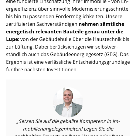
eine fundierte Einschätzung Ihrer Immobilie – von En­
er­gie­ef­fi­zi­enz über sinnvolle Mo­der­ni­sie­rungs­schrit­te
bis hin zu passenden För­der­mög­lich­kei­ten. Unsere
zertifizierten Sach­ver­stän­di­gen
nehmen sämtliche
energetisch relevanten Bauteile genau unter die
Lupe
: von der Gebäudehülle über die Haustechnik bis
zur Lüftung. Dabei berücksichtigen wir selbst­ver­
ständ­lich auch das Ge­bäu­de­en­er­gie­ge­setz (GEG). Das
Ergebnis ist eine verlässliche Ent­schei­dungs­grund­la­ge
für Ihre nächsten Investitionen.
Setzen Sie auf die geballte Kompetenz in Im­
mo­bi­li­en­an­ge­le­gen­hei­ten! Legen Sie die