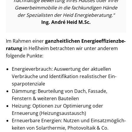
nachhaltige Bewertung Ihres Hauses oder Ihrer
Ge­wer­be­im­mo­bi­lie in die fachkundigen Hände
der Spezialisten der Heid Energieberatung.
Ing. André Heid M.Sc.
Im Rahmen einer
ganzheitlichen En­er­gie­ef­fi­zi­enz­be­
ra­tung
in Heßheim betrachten wir unter anderem
folgende Punkte:
En­er­gie­ver­brauch: Auswertung der aktuellen
Verbräuche und Identifikation realistischer Ein­
spar­po­ten­zia­le
Dämmung: Beurteilung von Dach, Fassade,
Fenstern & weiteren Bauteilen
Heizung: Optionen zur Optimierung oder
Erneuerung (Hei­zungs­aus­tausch)
Erneuerbare Energien: Nutzen und Ein­satz­mög­lich­
kei­ten von Solarthermie, Photovoltaik & Co.