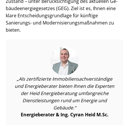
Zustand – unter Be­rück­sich­ti­gung des aktuellen Ge­
bäu­de­en­er­gie­ge­set­zes (GEG). Ziel ist es, Ihnen eine
klare Ent­schei­dungs­grund­la­ge für künftige
Sanierungs- und Mo­der­ni­sie­rungs­maß­nah­men zu
bieten.
Als zertifizierte Im­mo­bi­li­en­sach­ver­stän­di­ge
und Energieberater bieten Ihnen die Experten
der Heid Energieberatung umfangreiche
Dienst­leis­tun­gen rund um Energie und
Gebäude.
Energieberater & Ing. Cyran Heid M.Sc.