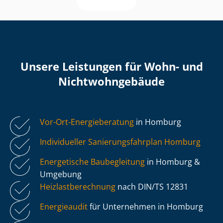
Unsere Leistungen für Wohn- und
Nicht­wohn­ge­bäu­de
Vor-Ort-Energieberatung
in Homburg
Individueller Sa­nie­rungs­fahr­plan Homburg
Energetische Baubegleitung
in Homburg &
Umgebung
Heiz­last­be­rech­nung
nach DIN/TS 12831
Energieaudit
für Unternehmen in Homburg