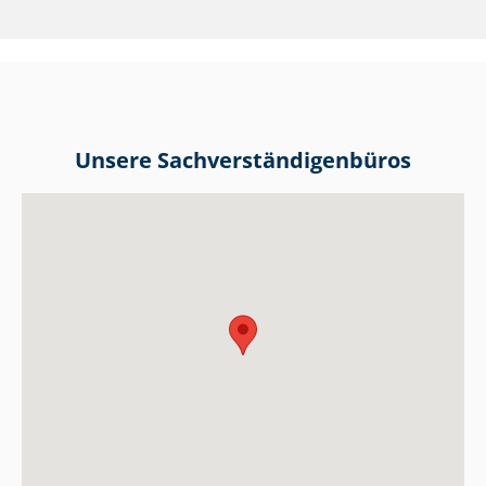
Unsere Sach­ver­stän­di­gen­bü­ros