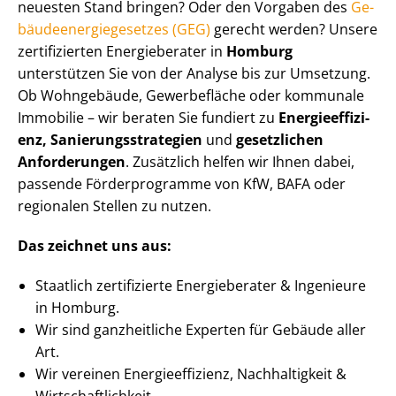
neuesten Stand bringen? Oder den Vorgaben des
Ge­
bäu­de­en­er­gie­ge­set­zes (GEG)
gerecht werden? Unsere
zertifizierten Energieberater in
Homburg
unterstützen Sie von der Analyse bis zur Umsetzung.
Ob Wohngebäude, Gewerbefläche oder kommunale
Immobilie – wir beraten Sie fundiert zu
En­er­gie­ef­fi­zi­
enz, Sa­nie­rungs­stra­te­gien
und
gesetzlichen
Anforderungen
. Zusätzlich helfen wir Ihnen dabei,
passende Förderprogramme von KfW, BAFA oder
regionalen Stellen zu nutzen.
Das zeichnet uns aus:
Staatlich zertifizierte Energieberater & Ingenieure
in Homburg.
Wir sind ganzheitliche Experten für Gebäude aller
Art.
Wir vereinen En­er­gie­ef­fi­zi­enz, Nachhaltigkeit &
Wirt­schaft­lich­keit.