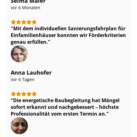
Selma Maier
vor 6 Monaten
Mit dem individuellen Sa­nie­rungs­fahr­plan für
Ein­fa­mi­li­en­häu­ser konnten wir Förderkriterien
genau erfüllen.
Anna Lauhofer
vor 6 Tagen
Die energetische Baubegleitung hat Mängel
sofort erkannt und nachgebessert – höchste
Pro­fes­sio­na­li­tät vom ersten Termin an.