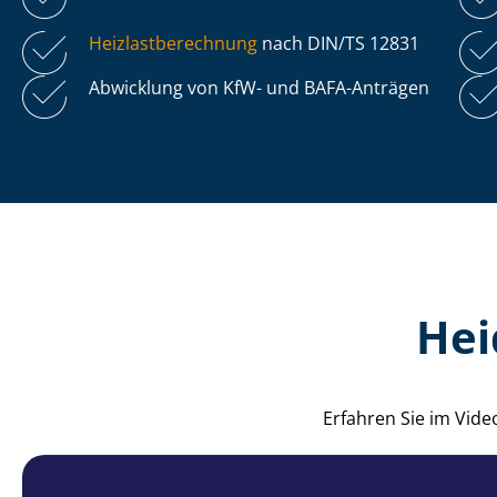
Heiz­last­be­rech­nung
nach DIN/TS 12831
Abwicklung von KfW- und BAFA-Anträgen
Hei
Erfahren Sie im Vide