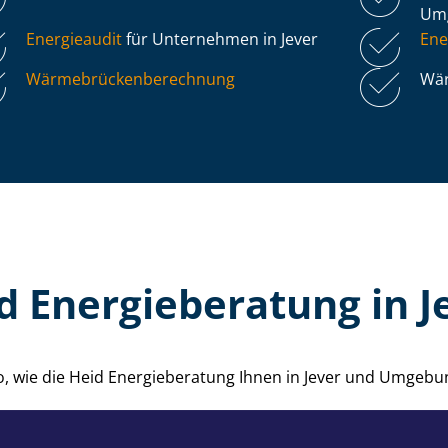
Um
Energieaudit
für Unternehmen in Jever
Ene
Wär­me­brü­cken­be­rech­nung
Wär
d Energieberatung in J
o, wie die Heid Energieberatung Ihnen in Jever und Umgebu