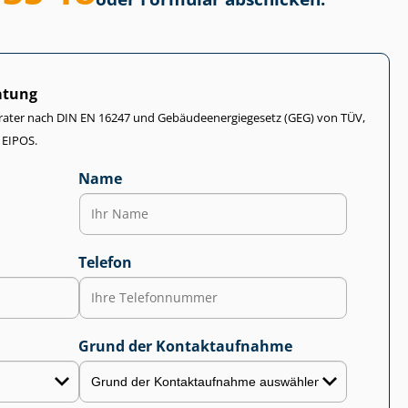
atung
rater nach DIN EN 16247 und Ge­bäu­de­en­er­gie­ge­setz (GEG) von TÜV,
 EIPOS.
Name
Telefon
Grund der Kontaktaufnahme