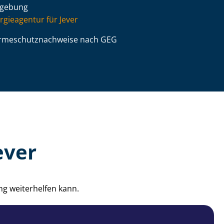
gebung
rgieagentur für Jever
­me­schutz­nach­wei­se nach GEG
ever
ng weiterhelfen kann.