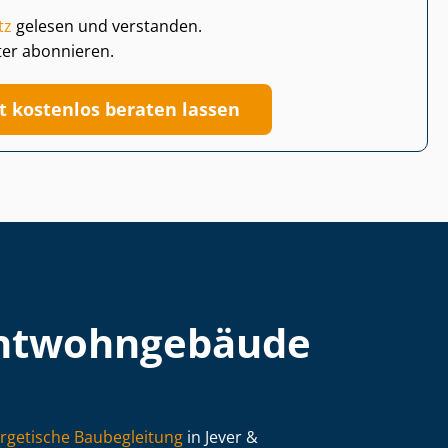
tz
gelesen und verstanden.
ter abonnieren.
zt kostenlos beraten lassen
t­wohn­ge­bäu­de
rgetische Baubegleitung
in Jever &