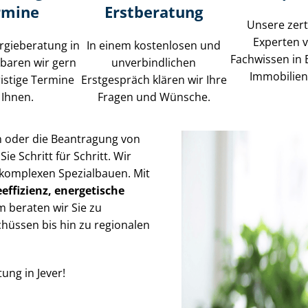
rmine
Erstberatung
Unsere zerti
Experten 
rgieberatung in
In einem kostenlosen und
Fachwissen in 
nbaren wir gern
unverbindlichen
Im­mo­bi­li­e
istige Termine
Erstgespräch klären wir Ihre
 Ihnen.
Fragen und Wünsche.
n oder die Beantragung von
ie Schritt für Schritt. Wir
zu komplexen Spezialbauen. Mit
e­ef­fi­zi­enz, energetische
 beraten wir Sie zu
hüssen bis hin zu regionalen
ung in Jever!