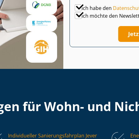
Ich habe den
Datenschu
Ich möchte den Newslet
Jet
en für Wohn- und Nich
Individueller Sa­nie­rungs­fahr­plan Jever
Ene