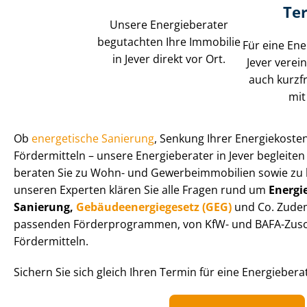
Te
Unsere Energieberater
begutachten Ihre Immobilie
Für eine Ene
in Jever direkt vor Ort.
Jever verei
auch kurzfr
mit
Ob
energetische Sanierung
, Senkung Ihrer Energiekoste
Fördermitteln – unsere Energieberater in Jever begleiten S
beraten Sie zu Wohn- und Ge­wer­be­im­mo­bi­li­en sowie 
unseren Experten klären Sie alle Fragen rund um
En­er­gi
Sanierung,
Ge­bäu­de­en­er­gie­ge­setz (GEG)
und Co. Zudem
passenden För­der­pro­gram­men, von KfW- und BAFA-Zusc
Fördermitteln.
Sichern Sie sich gleich Ihren Termin für eine Energieberat