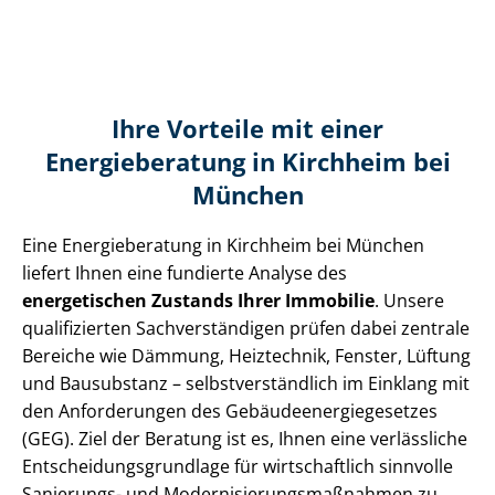
Ihre Vorteile mit einer
Energieberatung in Kirchheim bei
München
Eine Energieberatung in Kirchheim bei München
liefert Ihnen eine fundierte Analyse des
energetischen Zustands Ihrer Immobilie
. Unsere
qualifizierten Sach­ver­stän­di­gen prüfen dabei zentrale
Bereiche wie Dämmung, Heiztechnik, Fenster, Lüftung
und Bausubstanz – selbst­ver­ständ­lich im Einklang mit
den Anforderungen des Ge­bäu­de­en­er­gie­ge­set­zes
(GEG). Ziel der Beratung ist es, Ihnen eine verlässliche
Ent­schei­dungs­grund­la­ge für wirtschaftlich sinnvolle
Sanierungs- und Mo­der­ni­sie­rungs­maß­nah­men zu