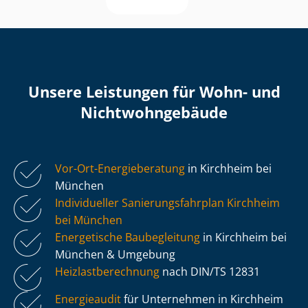
Unsere Leistungen für Wohn- und
Nicht­wohn­ge­bäu­de
Vor-Ort-Energieberatung
in Kirchheim bei
München
Individueller Sa­nie­rungs­fahr­plan Kirchheim
bei München
Energetische Baubegleitung
in Kirchheim bei
München & Umgebung
Heiz­last­be­rech­nung
nach DIN/TS 12831
Energieaudit
für Unternehmen in Kirchheim