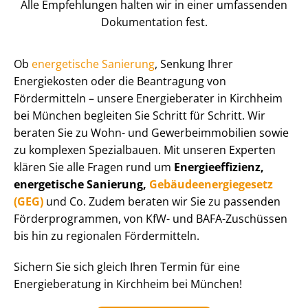
Alle Empfehlungen halten wir in einer umfassenden
Dokumentation fest.
Ob
energetische Sanierung
, Senkung Ihrer
Energiekosten oder die Beantragung von
Fördermitteln – unsere Energieberater in Kirchheim
bei München begleiten Sie Schritt für Schritt. Wir
beraten Sie zu Wohn- und Ge­wer­be­im­mo­bi­li­en sowie
zu komplexen Spezialbauen. Mit unseren Experten
klären Sie alle Fragen rund um
En­er­gie­ef­fi­zi­enz,
energetische Sanierung,
Ge­bäu­de­en­er­gie­ge­setz
(GEG)
und Co. Zudem beraten wir Sie zu passenden
För­der­pro­gram­men, von KfW- und BAFA-Zuschüssen
bis hin zu regionalen Fördermitteln.
Sichern Sie sich gleich Ihren Termin für eine
Energieberatung in Kirchheim bei München!