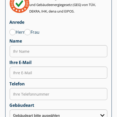
und Ge­bäu­de­en­er­gie­ge­setz (GEG) von TÜV,
DEKRA, IHK, dena und EIPOS.
Anrede
Herr
Frau
Name
Ihre E-Mail
Telefon
Gebäudeart