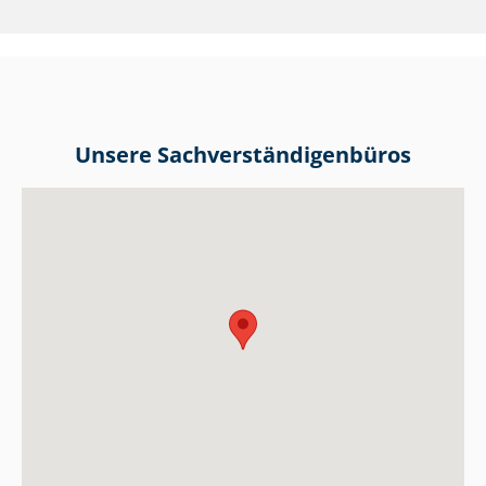
Unsere Sach­ver­stän­di­gen­bü­ros