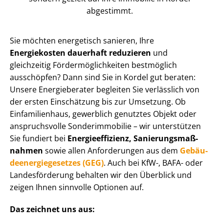
abgestimmt.
Sie möchten energetisch sanieren, Ihre
Energiekosten dauerhaft reduzieren
und
gleichzeitig För­der­mög­lich­kei­ten bestmöglich
ausschöpfen? Dann sind Sie in Kordel gut beraten:
Unsere Energieberater begleiten Sie verlässlich von
der ersten Einschätzung bis zur Umsetzung. Ob
Einfamilienhaus, gewerblich genutztes Objekt oder
anspruchsvolle Sonderimmobilie – wir unterstützen
Sie fundiert bei
En­er­gie­ef­fi­zi­enz, Sa­nie­rungs­maß­
nah­men
sowie allen Anforderungen aus dem
Ge­bäu­
de­en­er­gie­ge­set­zes (GEG)
. Auch bei KfW-, BAFA- oder
Landesförderung behalten wir den Überblick und
zeigen Ihnen sinnvolle Optionen auf.
Das zeichnet uns aus: