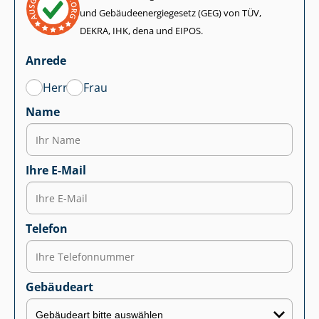
und Ge­bäu­de­en­er­gie­ge­setz (GEG) von TÜV,
DEKRA, IHK, dena und EIPOS.
Anrede
Herr
Frau
Name
Ihre E-Mail
Telefon
Gebäudeart