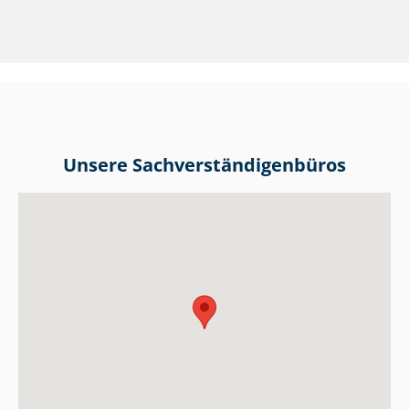
Unsere Sach­ver­stän­di­gen­bü­ros