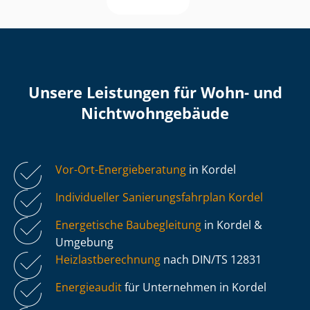
Unsere Leistungen für Wohn- und
Nicht­wohn­ge­bäu­de
Vor-Ort-Energieberatung
in Kordel
Individueller Sa­nie­rungs­fahr­plan Kordel
Energetische Baubegleitung
in Kordel &
Umgebung
Heiz­last­be­rech­nung
nach DIN/TS 12831
Energieaudit
für Unternehmen in Kordel