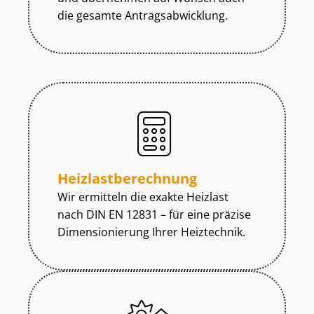
die gesamte An­trags­ab­wick­lung.
Heiz­last­be­rech­nung
Wir ermitteln die exakte Heizlast
nach DIN EN 12831 – für eine präzise
Dimensionierung Ihrer Heiztechnik.