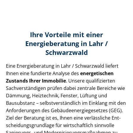
Ihre Vorteile mit einer
Energieberatung in Lahr /
Schwarzwald
Eine Energieberatung in Lahr / Schwarzwald liefert
Ihnen eine fundierte Analyse des
energetischen
Zustands Ihrer Immobilie
. Unsere qualifizierten
Sach­ver­stän­di­gen prüfen dabei zentrale Bereiche wie
Dämmung, Heiztechnik, Fenster, Lüftung und
Bausubstanz – selbst­ver­ständ­lich im Einklang mit den
Anforderungen des Ge­bäu­de­en­er­gie­ge­set­zes (GEG).
Ziel der Beratung ist es, Ihnen eine verlässliche Ent­
schei­dungs­grund­la­ge für wirtschaftlich sinnvolle
Sanierungs- und Mo­der­ni­sie­rungs­maß­nah­men zu