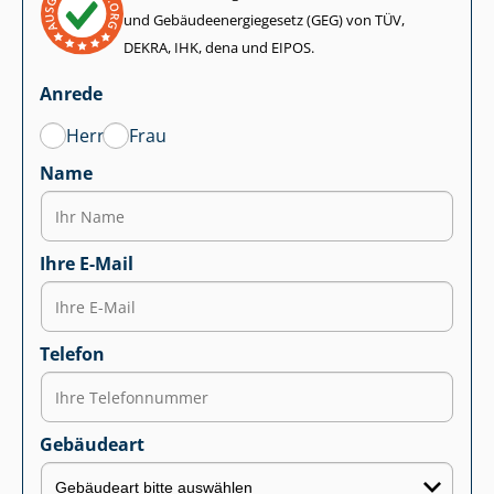
und Ge­bäu­de­en­er­gie­ge­setz (GEG) von TÜV,
DEKRA, IHK, dena und EIPOS.
Anrede
Herr
Frau
Name
Ihre E-Mail
Telefon
Gebäudeart