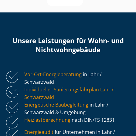
Unsere Leistungen für Wohn- und
Nicht­wohn­ge­bäu­de
Vor-Ort-Energieberatung
in Lahr /
Schwarzwald
Individueller Sa­nie­rungs­fahr­plan Lahr /
Schwarzwald
Energetische Baubegleitung
in Lahr /
Schwarzwald & Umgebung
Heiz­last­be­rech­nung
nach DIN/TS 12831
Energieaudit
für Unternehmen in Lahr /