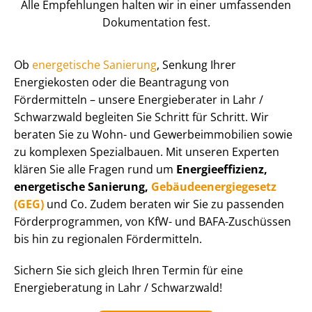
Alle Empfehlungen halten wir in einer umfassenden
Dokumentation fest.
Ob
energetische Sanierung
, Senkung Ihrer
Energiekosten oder die Beantragung von
Fördermitteln – unsere Energieberater in Lahr /
Schwarzwald begleiten Sie Schritt für Schritt. Wir
beraten Sie zu Wohn- und Ge­wer­be­im­mo­bi­li­en sowie
zu komplexen Spezialbauen. Mit unseren Experten
klären Sie alle Fragen rund um
En­er­gie­ef­fi­zi­enz,
energetische Sanierung,
Ge­bäu­de­en­er­gie­ge­setz
(GEG)
und Co. Zudem beraten wir Sie zu passenden
För­der­pro­gram­men, von KfW- und BAFA-Zuschüssen
bis hin zu regionalen Fördermitteln.
Sichern Sie sich gleich Ihren Termin für eine
Energieberatung in Lahr / Schwarzwald!