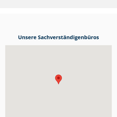
Unsere Sach­ver­stän­di­gen­bü­ros