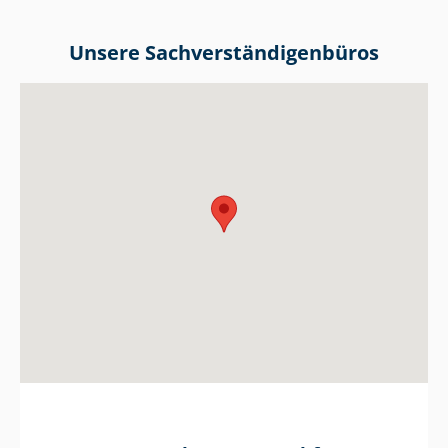
Unsere Sach­ver­stän­di­gen­bü­ros