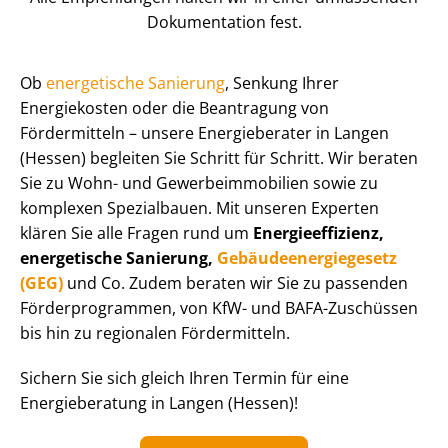
Dokumentation fest.
Ob
energetische Sanierung
, Senkung Ihrer
Energiekosten oder die Beantragung von
Fördermitteln – unsere Energieberater in Langen
(Hessen) begleiten Sie Schritt für Schritt. Wir beraten
Sie zu Wohn- und Ge­wer­be­im­mo­bi­li­en sowie zu
komplexen Spezialbauen. Mit unseren Experten
klären Sie alle Fragen rund um
En­er­gie­ef­fi­zi­enz,
energetische Sanierung,
Ge­bäu­de­en­er­gie­ge­setz
(GEG)
und Co. Zudem beraten wir Sie zu passenden
För­der­pro­gram­men, von KfW- und BAFA-Zuschüssen
bis hin zu regionalen Fördermitteln.
Sichern Sie sich gleich Ihren Termin für eine
Energieberatung in Langen (Hessen)!