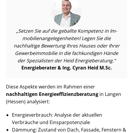
Setzen Sie auf die geballte Kompetenz in Im­
mo­bi­li­en­an­ge­le­gen­hei­ten! Legen Sie die
nachhaltige Bewertung Ihres Hauses oder Ihrer
Ge­wer­be­im­mo­bi­lie in die fachkundigen Hände
der Spezialisten der Heid Energieberatung.
Energieberater & Ing. Cyran Heid M.Sc.
Diese Aspekte werden im Rahmen einer
nachhaltigen En­er­gie­ef­fi­zi­enz­be­ra­tung
in Langen
(Hessen) analysiert:
En­er­gie­ver­brauch: Analyse der aktuellen
Verbräuche und Ein­spar­po­ten­zia­le
Dämmung: Zustand von Dach, Fassade, Fenstern &