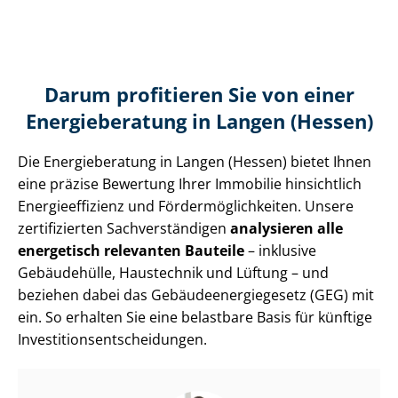
Darum profitieren Sie von einer
Energieberatung in Langen (Hessen)
Die Energieberatung in Langen (Hessen) bietet Ihnen
eine präzise Bewertung Ihrer Immobilie hinsichtlich
En­er­gie­ef­fi­zi­enz und För­der­mög­lich­kei­ten. Unsere
zertifizierten Sach­ver­stän­di­gen
analysieren alle
energetisch relevanten Bauteile
– inklusive
Gebäudehülle, Haustechnik und Lüftung – und
beziehen dabei das Ge­bäu­de­en­er­gie­ge­setz (GEG) mit
ein. So erhalten Sie eine belastbare Basis für künftige
In­ves­ti­ti­ons­ent­schei­dun­gen.