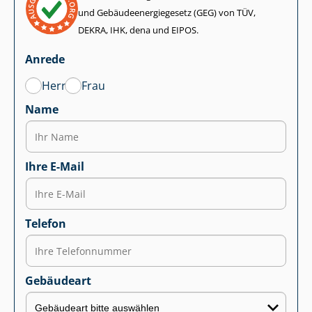
und Ge­bäu­de­en­er­gie­ge­setz (GEG) von TÜV,
DEKRA, IHK, dena und EIPOS.
Anrede
Herr
Frau
Name
Ihre E-Mail
Telefon
Gebäudeart