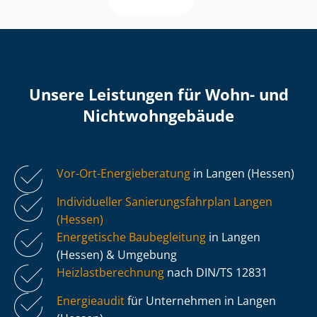
Unsere Leistungen für Wohn- und
Nicht­wohn­ge­bäu­de
Vor-Ort-Energieberatung
in Langen (Hessen)
Individueller Sa­nie­rungs­fahr­plan Langen
(Hessen)
Energetische Baubegleitung
in Langen
(Hessen) & Umgebung
Heiz­last­be­rech­nung
nach DIN/TS 12831
Energieaudit
für Unternehmen in Langen